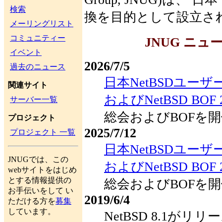
検索
換を目的として設立さ
メーリングリスト
コミュニティー
JNUG ニュ
イベント
2026/7/5
過去のニュース
日本NetBSDユー
関連サイト
およびNetBSD BOF 2
サーバー一覧
総会およびBOFを
プロジェクト
2025/7/12
プロジェクト 一覧
日本NetBSDユー
JNUGでは、この
およびNetBSD BOF 2
webサイトをはじめ
とする情報提供の
総会およびBOFを
お手伝いをして い
2019/6/4
ただける方を
募集
しています。
NetBSD 8.1が