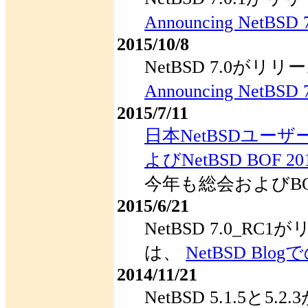
Announcing NetBSD 7
2015/10/8
NetBSD 7.0が
Announcing NetBSD 
2015/7/11
日本NetBSDユー
よびNetBSD BOF 20
今年も総会およびB
2015/6/21
NetBSD 7.0_R
は、
NetBSD Blo
2014/11/21
NetBSD 5.1.5と