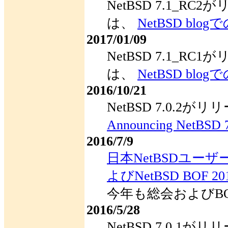
NetBSD 7.1_R
は、
NetBSD blo
2017/01/09
NetBSD 7.1_R
は、
NetBSD blo
2016/10/21
NetBSD 7.0.
Announcing NetBSD 7
2016/7/9
日本NetBSDユー
よびNetBSD BOF 20
今年も総会およびB
2016/5/28
NetBSD 7.0.