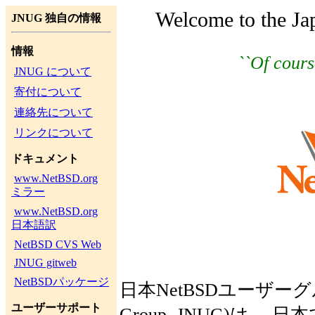
Welcome to the J
JNUG 独自の情報
情報
``Of cours
JNUG について
寄付について
連絡先について
リンクについて
ドキュメント
www.NetBSD.org
ミラー
www.NetBSD.org
日本語訳
NetBSD CVS Web
JNUG gitweb
NetBSDパッケージ
日本NetBSDユーザーグループ
ユーザーサポート
Group, JNUG)は、