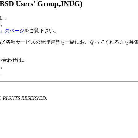
 Users' Group,JNUG)
..
い。
て」のページ
をご覧下さい。
および 各種サービスの管理運営を一緒におこなってくれる方を募
合わせは...
い。
。
 ALL RIGHTS RESERVED.