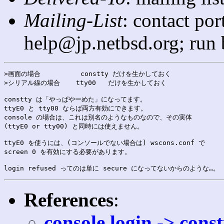
Mailing-List
: contact po
help@jp.netbsd.org; run
>画面の場合          constty だけを生かしておく

>シリアル線の場合    tty00   だけを生かしておく

constty は「やっぱやーめた」になってます。

ttyE0 と tty00 ならば両方有効にできます。

console の場合は、これは別名のようなものなので、その実体

(ttyE0 or tty00) と同時には使えません。

ttyE0 を使うには、(コンソールでない場合は) wscons.conf で

screen 0 を有効にする必要があります。

References
:
console login -> const