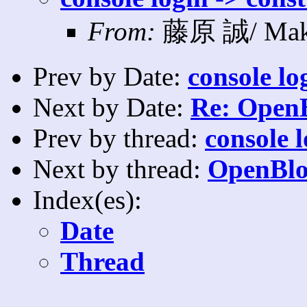
From:
藤原 誠/ Mako
Prev by Date:
console lo
Next by Date:
Re: Open
Prev by thread:
console l
Next by thread:
OpenBl
Index(es):
Date
Thread