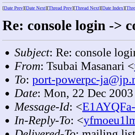
[
Date Prev
][
Date Next
][
Thread Prev
][
Thread Next
][
Date Index
][
Thre
Re: console login -> c
Subject
: Re: console logi
From
: Tsubai Masanari <
To
:
port-powerpc-ja@jp.
Date
: Mon, 22 Dec 2003
Message-Id
: <
E1AYQFa-0
In-Reply-To
: <
yfmoeu1lm
Delivered-To
: mailing li