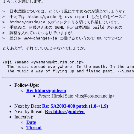
よろしくお願いします。

>  日本語版については、どういう風にすすめるのが適当でしょうか?

>  手元では htdocs/guide を cvs import したものをベースに、

>  htdocs/guide/ja のディレクトリを切って作業しています。

>  手始めに、伊藤さん訳の SGML 化と日本語版 build のための

>  調整を入れていくつもりでいますが、

>  差分を www-changes-ja に投げるというので OK ですかね?

とりあえず、それでいいんじゃないでしょうか。

-- 

Yuji Yamano <yyamano@kt.rim.or.jp>

  The music spread everywhere. In the mouth. In the arm
Follow-Ups
:
Re: htdocs/guide/en
From:
Hiroki Sato <hrs@eos.ocn.ne.jp>
Next by Date:
Re: SA2003-008 patch (1.8->1.9)
Next by thread:
Re: htdocs/guide/en
Index(es):
Date
Thread