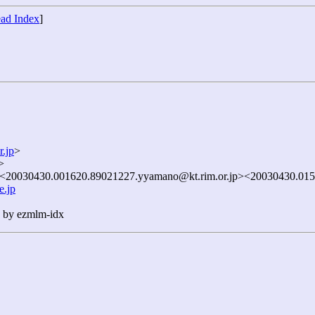
ad Index
]
.jp
>
>
><20030430.001620.89021227.yyamano@kt.rim.or.jp><20030430.015
e.jp
n by ezmlm-idx