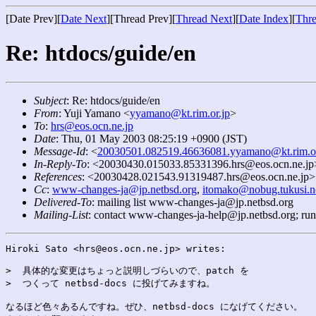
[Date Prev][
Date Next
][Thread Prev][
Thread Next
][
Date Index
][
Thre
Re: htdocs/guide/en
Subject
: Re: htdocs/guide/en
From
: Yuji Yamano <
yyamano@kt.rim.or.jp
>
To
:
hrs@eos.ocn.ne.jp
Date
: Thu, 01 May 2003 08:25:19 +0900 (JST)
Message-Id
: <
20030501.082519.46636081.yyamano@kt.rim.or
In-Reply-To
: <20030430.015033.85331396.hrs@eos.ocn.ne.jp
References
: <20030428.021543.91319487.hrs@eos.ocn.ne.jp
Cc
:
www-changes-ja@jp.netbsd.org
,
itomako@nobug.tukusi.n
Delivered-To
: mailing list www-changes-ja@jp.netbsd.org
Mailing-List
: contact www-changes-ja-help@jp.netbsd.org; ru
Hiroki Sato <hrs@eos.ocn.ne.jp> writes:

>  具体的な変更はちょっと説明しづらいので、patch を

>  つくって netbsd-docs に投げてみますね。

なるほど色々あるんですね。ぜひ、netbsd-docs になげてください。
