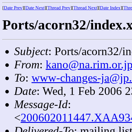
[
Date Prev
][
Date Next
][
Thread Prev
][
Thread Next
][
Date Index
][
Thre
Ports/acorn32/index.x
Subject
: Ports/acorn32/i
From
:
kano@na.rim.or.j
To
:
www-changes-ja@jp
Date
: Wed, 1 Feb 2006 
Message-Id
:
<
200602011447.XAA9342
Delivered-To
: mailing l