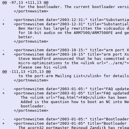
@@ -97,13 +111,13 @@

       for the bootloader. The current bootloader versi
     </portnewsitem>

-    <portnewsitem date="2003-12-31:" title="Substantia
+    <portnewsitem date="2003-12-31" title="Substantial
       Ben Harris has largely rewritten the vidcaudio d
       for 16-bit audio on the ARM7500/ARM7500FE and ge
       better.

     </portnewsitem>

-    <portnewsitem date="2003-10-15:" title="arm port X
+    <portnewsitem date="2003-10-15" title="arm port Xs
       Steve Woodford announced that he has committed v
       micro-optimizations to the <ulink url="../arm/">
       Please see his <ulink

@@ -111,13 +125,13 @@

       to the port-arm Mailing List</ulink> for details
     </portnewsitem>

-    <portnewsitem date="2003-01-05:" title="FAQ update
+    <portnewsitem date="2003-01-05" title="FAQ updated
        The <ulink url="faq.html">FAQ</ulink> has been 
        Added is the question how to boot an NC into Ne
        bootloader.

     </portnewsitem>

-    <portnewsitem date="2003-01-05:" title="Bootloader
+    <portnewsitem date="2003-01-05" title="Bootloader 
       The acorn32 portmaster Reinoud Zandijk has relea