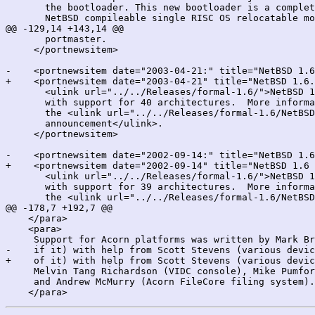
       the bootloader. This new bootloader is a complet
       NetBSD compileable single RISC OS relocatable mo
@@ -129,14 +143,14 @@

       portmaster.

     </portnewsitem>

-    <portnewsitem date="2003-04-21:" title="NetBSD 1.6
+    <portnewsitem date="2003-04-21" title="NetBSD 1.6.
       <ulink url="../../Releases/formal-1.6/">NetBSD 1
       with support for 40 architectures.  More informa
       the <ulink url="../../Releases/formal-1.6/NetBSD
       announcement</ulink>.

     </portnewsitem>

-    <portnewsitem date="2002-09-14:" title="NetBSD 1.6
+    <portnewsitem date="2002-09-14" title="NetBSD 1.6 
       <ulink url="../../Releases/formal-1.6/">NetBSD 1
       with support for 39 architectures.  More informa
       the <ulink url="../../Releases/formal-1.6/NetBSD
@@ -178,7 +192,7 @@

    </para>

    <para>

     Support for Acorn platforms was written by Mark Br
-    if it) with help from Scott Stevens (various devic
+    of it) with help from Scott Stevens (various devic
     Melvin Tang Richardson (VIDC console), Mike Pumfor
     and Andrew McMurry (Acorn FileCore filing system).
