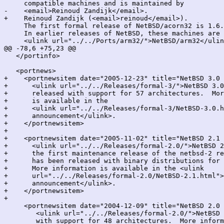
     compatible machines and is maintained by

-    <email>Reinoud Zandijk</email>.

+    Reinoud Zandijk (<email>reinoud</email>).

     The first formal release of NetBSD/acorn32 is 1.6.

     In earlier releases of NetBSD, these machines are 
     <ulink url="../../Ports/arm32/">NetBSD/arm32</ulin
@@ -78,6 +75,23 @@

   </portinfo>

   <portnews>

+    <portnewsitem date="2005-12-23" title="NetBSD 3.0 
+      <ulink url="../../Releases/formal-3/">NetBSD 3.0
+      released with support for 57 architectures.  Mor
+      is available in the

+      <ulink url="../../Releases/formal-3/NetBSD-3.0.h
+      announcement</ulink>.

+    </portnewsitem>

+

+    <portnewsitem date="2005-11-02" title="NetBSD 2.1 
+      <ulink url="../../Releases/formal-2.0/">NetBSD 2
+      the first maintenance release of the netbsd-2 re
+      has been released with binary distributions for 
+      More information is available in the <ulink

+      url="../../Releases/formal-2.0/NetBSD-2.1.html">
+      announcement</ulink>.

+    </portnewsitem>

+

     <portnewsitem date="2004-12-09" title="NetBSD 2.0 
        <ulink url="../../Releases/formal-2.0/">NetBSD 
        with support for 48 architectures.  More inform