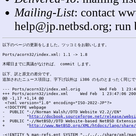
Mailing-List
: contact ww
help@jp.netbsd.org; run
以下のページの更新をしました。ツッコミをお願いします。

Ports/acorn32/index.xml: 1.1 -> 1.8

木曜日までに異議がなければ、 commit します。

以下、訳と原文の差分です。

追加されたニュース項目は、字下げ以外は i386 のものとまったく同じで
--- Ports/acorn32/index.xml.orig	Wed Feb  1 23:47:06 2006

+++ Ports/acorn32/index.xml	Wed Feb  1 23:47:06 2006

@@ -1,17 +1,14 @@

 <?xml version="1.0" encoding="ISO-2022-JP"?>

 <!DOCTYPE webpage

-  PUBLIC "-//Norman Walsh//DTD Website V2.2//EN"

-         "
http://docbook.sourceforge.net/release/websi
+  PUBLIC "-//NetBSD//DTD Website-based NetBSD Extensio
+         "
http://www.NetBSD.org/XML/htdocs/lang/share/
-<!ENTITY % man-refs.ent SYSTEM "../../../share/xml/man