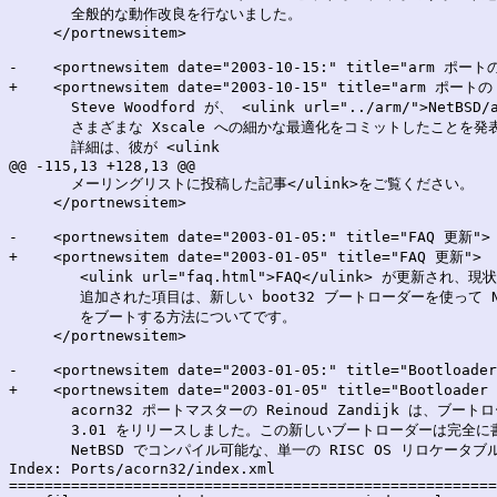
       全般的な動作改良を行ないました。

     </portnewsitem>

-    <portnewsitem date="2003-10-15:" title="arm ポート
+    <portnewsitem date="2003-10-15" title="arm ポートの
       Steve Woodford が、 <ulink url="../arm/">NetBSD
       さまざまな Xscale への細かな最適化をコミットしたことを発
       詳細は、彼が <ulink

@@ -115,13 +128,13 @@

       メーリングリストに投稿した記事</ulink>をご覧ください。

     </portnewsitem>

-    <portnewsitem date="2003-01-05:" title="FAQ 更新">

+    <portnewsitem date="2003-01-05" title="FAQ 更新">

        <ulink url="faq.html">FAQ</ulink> が更新さ
        追加された項目は、新しい boot32 ブートローダーを使って NC 
        をブートする方法についてです。

     </portnewsitem>

-    <portnewsitem date="2003-01-05:" title="Bootlo
+    <portnewsitem date="2003-01-05" title="Bootloa
       acorn32 ポートマスターの Reinoud Zandijk は、ブー
       3.01 をリリースしました。この新しいブートローダーは完全に
       NetBSD でコンパイル可能な、単一の RISC OS リロケータ
Index: Ports/acorn32/index.xml

=======================================================