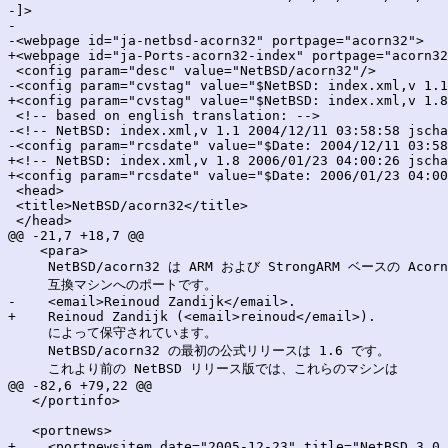
-]>

-

-<webpage id="ja-netbsd-acorn32" portpage="acorn32">

+<webpage id="ja-Ports-acorn32-index" portpage="acorn32
 <config param="desc" value="NetBSD/acorn32"/>

-<config param="cvstag" value="$NetBSD: index.xml,v 1.1
+<config param="cvstag" value="$NetBSD: index.xml,v 1.8
 <!-- based on english translation: -->

-<!-- NetBSD: index.xml,v 1.1 2004/12/11 03:58:58 jscha
-<config param="rcsdate" value="$Date: 2004/12/11 03:58
+<!-- NetBSD: index.xml,v 1.8 2006/01/23 04:00:26 jscha
+<config param="rcsdate" value="$Date: 2006/01/23 04:00
 <head>

 <title>NetBSD/acorn32</title>

 </head>

@@ -21,7 +18,7 @@

    <para>

     NetBSD/acorn32 は ARM および StrongARM ベースの Acorn 
     互換マシンへのポートです。 

-    <email>Reinoud Zandijk</email>.

+    Reinoud Zandijk (<email>reinoud</email>).

     によって保守されています。

     NetBSD/acorn32 の最初の公式リリースは 1.6 です。

     これより前の NetBSD リリース版では、これらのマシンは

@@ -82,6 +79,22 @@

   </portinfo>

   <portnews>

+    <portnewsitem date="2005-12-23" title="NetBSD 3.