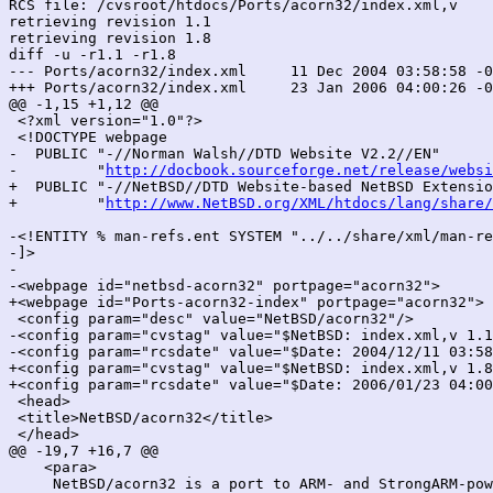
RCS file: /cvsroot/htdocs/Ports/acorn32/index.xml,v

retrieving revision 1.1

retrieving revision 1.8

diff -u -r1.1 -r1.8

--- Ports/acorn32/index.xml	11 Dec 2004 03:58:58 -0000	1.1

+++ Ports/acorn32/index.xml	23 Jan 2006 04:00:26 -0000	1.8

@@ -1,15 +1,12 @@

 <?xml version="1.0"?>

 <!DOCTYPE webpage

-  PUBLIC "-//Norman Walsh//DTD Website V2.2//EN"

-         "
http://docbook.sourceforge.net/release/websi
+  PUBLIC "-//NetBSD//DTD Website-based NetBSD Extensio
+         "
http://www.NetBSD.org/XML/htdocs/lang/share/
-<!ENTITY % man-refs.ent SYSTEM "../../share/xml/man-re
-]>

-

-<webpage id="netbsd-acorn32" portpage="acorn32">

+<webpage id="Ports-acorn32-index" portpage="acorn32">

 <config param="desc" value="NetBSD/acorn32"/>

-<config param="cvstag" value="$NetBSD: index.xml,v 1.1
-<config param="rcsdate" value="$Date: 2004/12/11 03:58
+<config param="cvstag" value="$NetBSD: index.xml,v 1.8
+<config param="rcsdate" value="$Date: 2006/01/23 04:00
 <head>

 <title>NetBSD/acorn32</title>

 </head>

@@ -19,7 +16,7 @@

    <para>

     NetBSD/acorn32 is a port to ARM- and StrongARM-pow