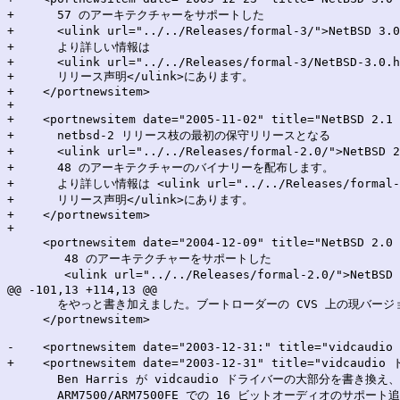
+      57 のアーキテクチャーをサポートした

+      <ulink url="../../Releases/formal-3/">NetBSD
+      より詳しい情報は

+      <ulink url="../../Releases/formal-3/NetBSD-3.0.h
+      リリース声明</ulink>にあります。

+    </portnewsitem>

+

+    <portnewsitem date="2005-11-02" title="NetBSD 2.
+      netbsd-2 リリース枝の最初の保守リリースとなる

+      <ulink url="../../Releases/formal-2.0/">NetB
+      48 のアーキテクチャーのバイナリーを配布します。

+      より詳しい情報は <ulink url="../../Releases/formal-2.
+      リリース声明</ulink>にあります。

+    </portnewsitem>

+

     <portnewsitem date="2004-12-09" title="NetBSD 2.
        48 のアーキテクチャーをサポートした

        <ulink url="../../Releases/formal-2.0/">Net
@@ -101,13 +114,13 @@

       をやっと書き加えました。ブートローダーの CVS 上の現バージョン
     </portnewsitem>

-    <portnewsitem date="2003-12-31:" title="vidc
+    <portnewsitem date="2003-12-31" title="vidca
       Ben Harris が vidcaudio ドライバーの大部分を書き換え、

       ARM7500/ARM7500FE での 16 ビットオーディオのサポート