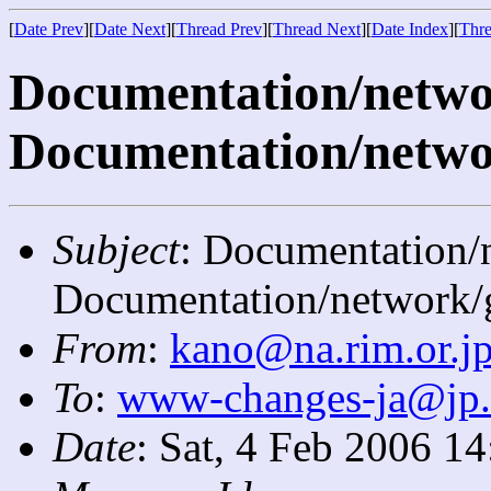
[
Date Prev
][
Date Next
][
Thread Prev
][
Thread Next
][
Date Index
][
Thre
Documentation/network
Documentation/netwo
Subject
: Documentation/n
Documentation/network/
From
:
kano@na.rim.or.j
To
:
www-changes-ja@jp
Date
: Sat, 4 Feb 2006 1