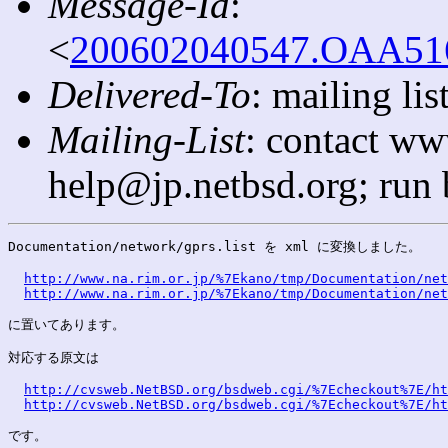
Message-Id
:
<
200602040547.OAA5168
Delivered-To
: mailing l
Mailing-List
: contact ww
help@jp.netbsd.org; run
Documentation/network/gprs.list を xml に変換しました。

http://www.na.rim.or.jp/%7Ekano/tmp/Documentation/net
http://www.na.rim.or.jp/%7Ekano/tmp/Documentation/net
に置いてあります。

対応する原文は

http://cvsweb.NetBSD.org/bsdweb.cgi/%7Echeckout%7E/ht
http://cvsweb.NetBSD.org/bsdweb.cgi/%7Echeckout%7E/ht
です。
