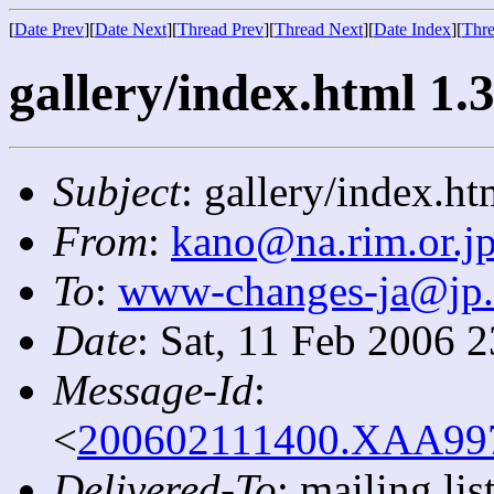
[
Date Prev
][
Date Next
][
Thread Prev
][
Thread Next
][
Date Index
][
Thre
gallery/index.html 1.3
Subject
: gallery/index.ht
From
:
kano@na.rim.or.j
To
:
www-changes-ja@jp
Date
: Sat, 11 Feb 2006 
Message-Id
:
<
200602111400.XAA9978
Delivered-To
: mailing l