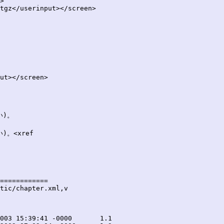
>

tgz</userinput></screen>

ut></screen>

)。

<xref

============

tic/chapter.xml,v
