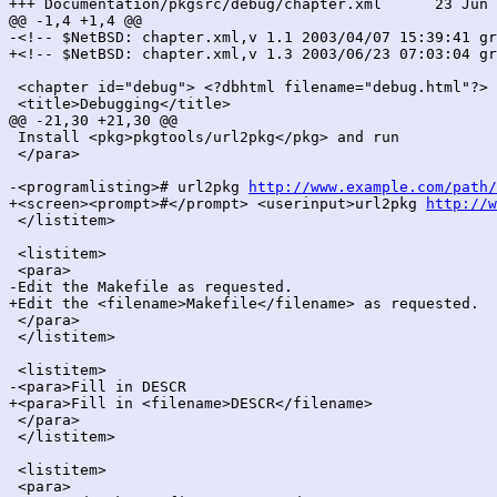
+++ Documentation/pkgsrc/debug/chapter.xml	23 Jun 2003 07:03:04 -0000	1.3

@@ -1,4 +1,4 @@

-<!-- $NetBSD: chapter.xml,v 1.1 2003/04/07 15:39:41 gr
+<!-- $NetBSD: chapter.xml,v 1.3 2003/06/23 07:03:04 gr
 <chapter id="debug"> <?dbhtml filename="debug.html"?>

 <title>Debugging</title>

@@ -21,30 +21,30 @@

 Install <pkg>pkgtools/url2pkg</pkg> and run

 </para>

-<programlisting># url2pkg 
http://www.example.com/path/
+<screen><prompt>#</prompt> <userinput>url2pkg 
http://w
 </listitem>

 <listitem>

 <para>

-Edit the Makefile as requested.

+Edit the <filename>Makefile</filename> as requested.

 </para>

 </listitem>

 <listitem>

-<para>Fill in DESCR

+<para>Fill in <filename>DESCR</filename>

 </para>

 </listitem>

 <listitem>

 <para>
