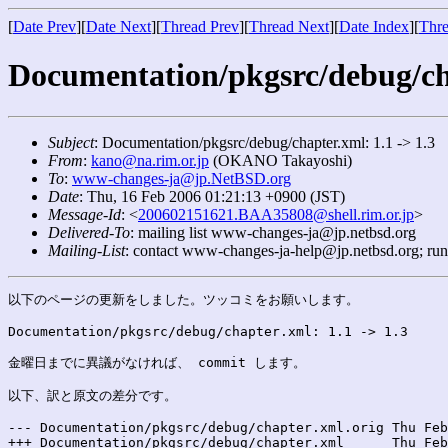
[
Date Prev
][
Date Next
][
Thread Prev
][
Thread Next
][
Date Index
][
Thre
Documentation/pkgsrc/debug/cha
Subject
: Documentation/pkgsrc/debug/chapter.xml: 1.1 -> 1.3
From
:
kano@na.rim.or.jp
(OKANO Takayoshi)
To
:
www-changes-ja@jp.NetBSD.org
Date
: Thu, 16 Feb 2006 01:21:13 +0900 (JST)
Message-Id
: <
200602151621.BAA35808@shell.rim.or.jp
>
Delivered-To
: mailing list www-changes-ja@jp.netbsd.org
Mailing-List
: contact www-changes-ja-help@jp.netbsd.org; ru
以下のページの更新をしました。ツッコミをお願いします。

Documentation/pkgsrc/debug/chapter.xml: 1.1 -> 1.3

金曜日までに異議がなければ、 commit します。

以下、訳と原文の差分です。

--- Documentation/pkgsrc/debug/chapter.xml.orig	Thu Feb 16 01:21:25 2006

+++ Documentation/pkgsrc/debug/chapter.xml	Thu Feb 16 01:21:25 2006
