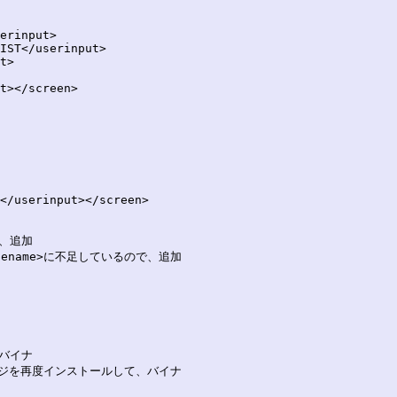
erinput>

IST</userinput>

t>

t></screen>

</userinput></screen>

、追加

lename>に不足しているので、追加

バイナ

ッケージを再度インストールして、バイナ
