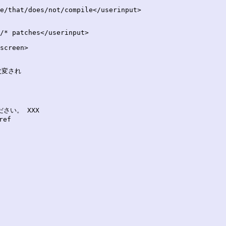
e/that/does/not/compile</userinput>

/* patches</userinput>

screen>

変され

さい。 XXX

ef
