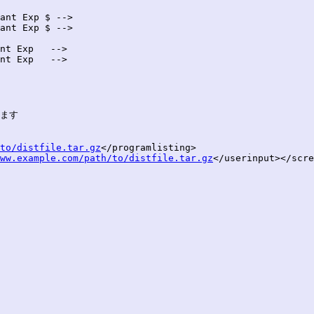
ant Exp $ -->

ant Exp $ -->

nt Exp   -->

nt Exp   -->

ます

to/distfile.tar.gz
</programlisting>

ww.example.com/path/to/distfile.tar.gz
</userinput></scre