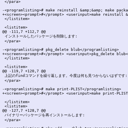
 </para>

-<programlisting># make reinstall &amp;&amp; make packa
+<screen><prompt>#</prompt> <userinput>make reinstall &
 </listitem>

 <listitem>

@@ -111,7 +112,7 @@

 インストールしたパッケージを削除します:

 </para>

-<programlisting># pkg_delete blub</programlisting>

+<screen><prompt>#</prompt> <userinput>pkg_delete blub<
 </listitem>

 <listitem>

@@ -119,7 +120,7 @@

 上記のfindコマンドを繰り返します。今度は何も見つからないはずです:

 </para>

-<programlisting># make print-PLIST</programlisting>

+<screen><prompt>#</prompt> <userinput>make print-PLIST
 </listitem>

 <listitem>

@@ -127,7 +128,7 @@

 バイナリーパッケージを再インストールします:

 </para>
