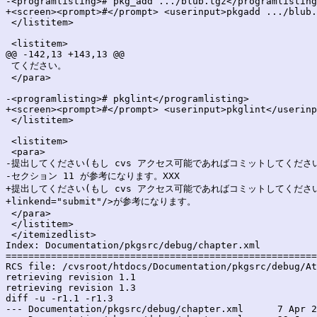
-<programlisting># pkg_add .../blub.tgz</programlisting
+<screen><prompt>#</prompt> <userinput>pkgadd .../blub.
 </listitem>

 <listitem>

@@ -142,13 +143,13 @@

 てください。

 </para>

-<programlisting># pkglint</programlisting>

+<screen><prompt>#</prompt> <userinput>pkglint</userinp
 </listitem>

 <listitem>

 <para>

-提出してください(もし cvs アクセス可能であればコミットしてください
-セクション 11 が参考になります。XXX

+提出してください(もし cvs アクセス可能であればコミットしてください)。
+linkend="submit"/>が参考になります。

 </para>

 </listitem>

 </itemizedlist>

Index: Documentation/pkgsrc/debug/chapter.xml

=======================================================
RCS file: /cvsroot/htdocs/Documentation/pkgsrc/debug/At
retrieving revision 1.1

retrieving revision 1.3

diff -u -r1.1 -r1.3

--- Documentation/pkgsrc/debug/chapter.xml	7 Apr 2003 15:39:41 -0000	1.1
