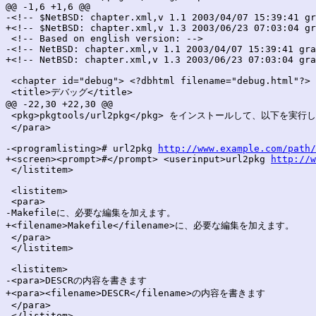
@@ -1,6 +1,6 @@

-<!-- $NetBSD: chapter.xml,v 1.1 2003/04/07 15:39:41 gr
+<!-- $NetBSD: chapter.xml,v 1.3 2003/06/23 07:03:04 gr
 <!-- Based on english version: -->

-<!-- NetBSD: chapter.xml,v 1.1 2003/04/07 15:39:41 gra
+<!-- NetBSD: chapter.xml,v 1.3 2003/06/23 07:03:04 gra
 <chapter id="debug"> <?dbhtml filename="debug.html"?>

 <title>デバッグ</title>

@@ -22,30 +22,30 @@

 <pkg>pkgtools/url2pkg</pkg> をインストールして、以下を実行し
 </para>

-<programlisting># url2pkg 
http://www.example.com/path/
+<screen><prompt>#</prompt> <userinput>url2pkg 
http://w
 </listitem>

 <listitem>

 <para>

-Makefileに、必要な編集を加えます。

+<filename>Makefile</filename>に、必要な編集を加えます。

 </para>

 </listitem>

 <listitem>

-<para>DESCRの内容を書きます

+<para><filename>DESCR</filename>の内容を書きます

 </para>

 </listitem>
