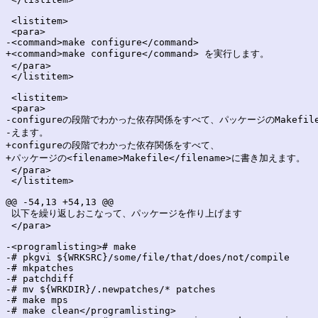
 <listitem>

 <para>

-<command>make configure</command>

+<command>make configure</command> を実行します。

 </para>

 </listitem>

 <listitem>

 <para>

-configureの段階でわかった依存関係をすべて、パッケージのMakefil
-えます。

+configureの段階でわかった依存関係をすべて、

+パッケージの<filename>Makefile</filename>に書き加えます。

 </para>

 </listitem>

@@ -54,13 +54,13 @@

 以下を繰り返しおこなって、パッケージを作り上げます

 </para>

-<programlisting># make

-# pkgvi ${WRKSRC}/some/file/that/does/not/compile

-# mkpatches

-# patchdiff

-# mv ${WRKDIR}/.newpatches/* patches

-# make mps

-# make clean</programlisting>
