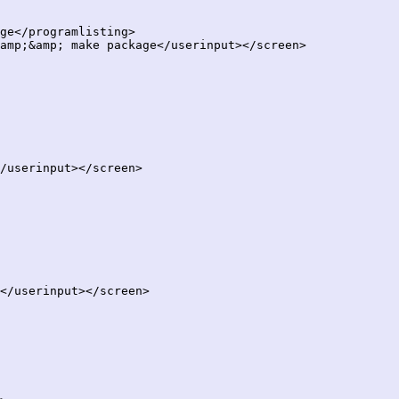
ge</programlisting>

amp;&amp; make package</userinput></screen>

/userinput></screen>

</userinput></screen>
