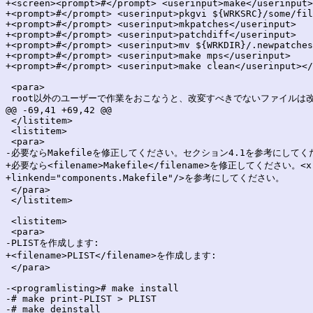
+<screen><prompt>#</prompt> <userinput>make</userinput>

+<prompt>#</prompt> <userinput>pkgvi ${WRKSRC}/some/fil
+<prompt>#</prompt> <userinput>mkpatches</userinput>

+<prompt>#</prompt> <userinput>patchdiff</userinput>

+<prompt>#</prompt> <userinput>mv ${WRKDIR}/.newpatches
+<prompt>#</prompt> <userinput>make mps</userinput>

+<prompt>#</prompt> <userinput>make clean</userinput></
 <para>

 root以外のユーザーで作業をおこなうと、改変すべきでないファイルは改
@@ -69,41 +69,42 @@

 </listitem>

 <listitem>

 <para>

-必要ならMakefileを修正してください。セクション4.1を参考にしてくだ
+必要なら<filename>Makefile</filename>を修正してください。<xr
+linkend="components.Makefile"/>を参考にしてください。

 </para>

 </listitem>

 <listitem>

 <para>

-PLISTを作成します:

+<filename>PLIST</filename>を作成します:

 </para>

-<programlisting># make install

-# make print-PLIST > PLIST

-# make deinstall
