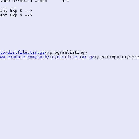
ant Exp $ -->

ant Exp $ -->

to/distfile.tar.gz
</programlisting>

ww.example.com/path/to/distfile.tar.gz
</userinput></scre