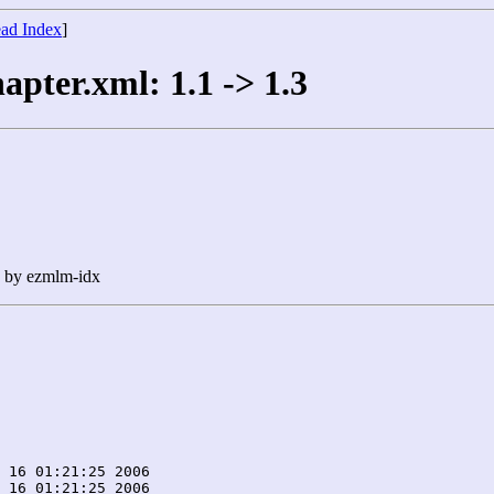
ad Index
]
pter.xml: 1.1 -> 1.3
n by ezmlm-idx