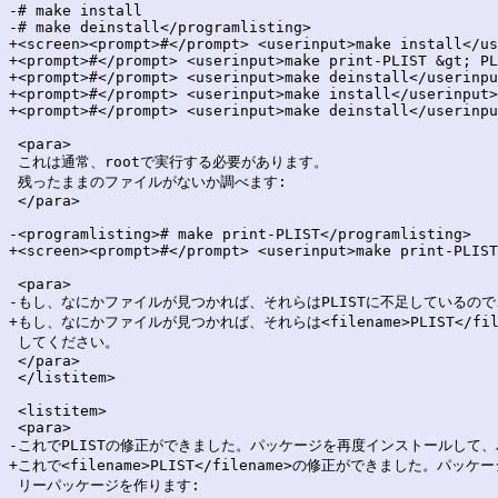
-# make install

-# make deinstall</programlisting>

+<screen><prompt>#</prompt> <userinput>make install</us
+<prompt>#</prompt> <userinput>make print-PLIST &gt; PL
+<prompt>#</prompt> <userinput>make deinstall</userinpu
+<prompt>#</prompt> <userinput>make install</userinput>

+<prompt>#</prompt> <userinput>make deinstall</userinpu
 <para>

 これは通常、rootで実行する必要があります。

 残ったままのファイルがないか調べます:

 </para>

-<programlisting># make print-PLIST</programlisting>

+<screen><prompt>#</prompt> <userinput>make print-PLIST
 <para>

-もし、なにかファイルが見つかれば、それらはPLISTに不足しているので
+もし、なにかファイルが見つかれば、それらは<filename>PLIST</fi
 してください。

 </para>

 </listitem>

 <listitem>

 <para>

-これでPLISTの修正ができました。パッケージを再度インストールして、
+これで<filename>PLIST</filename>の修正ができました。パ
 リーパッケージを作ります:
