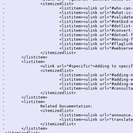
-		<itemizedlist>

-			<listitem><ulink url="#who-can-edit">Who can edit htdocs</ulink></listitem>

-			<listitem><ulink url="#what-is-required">What is required to edit htdocs</ulink></listitem>

-			<listitem><ulink url="#validate-html">Validate your HTML</ulink></listitem>

-			<listitem><ulink url="#netbsd-org">NetBSD.org naming scheme</ulink></listitem>

-			<listitem><ulink url="#dotlist-files">What are .list files?</ulink></listitem>

-			<listitem><ulink url="#convert-to-xml">Converting to XML</ulink></listitem>

-			<listitem><ulink url="#dotxml-files">Processing .xml (docbook-website) files</ulink></listitem>

-			<listitem><ulink url="#moving-files">Renaming or moving files</ulink></listitem>

-			<listitem><ulink url="#flaglinks">What is the reasoning behind the flag links with empty.gif?</ulink></listitem>

-			<listitem><ulink url="#webserver">How do the pages get to the web server, and when?</ulink></listitem>

-		</itemizedlist>

-	</listitem>

-	<listitem>

-		<ulink url="#specific">Adding to specific areas</ulink>

-		<itemizedlist>

-			<listitem><ulink url="#adding-news-items">Adding News Items</ulink></listitem>

-			<listitem><ulink url="#adding-events">Adding Events</ulink></listitem>

-			<listitem><ulink url="#adding-mailinglists">Adding to/editing the MailingLists page</ulink></listitem>

-			<listitem><ulink url="#consultants">Consultants for hire</ulink></listitem>

-		</itemizedlist>

-	</listitem>

-	<listitem>

-		Related Documentation:

-		<itemizedlist>

-  			<listitem><ulink url="announce.html">News story guidelines</ulink></listitem>

-  			<listitem><ulink url="translate.html">Translating htdocs</ulink></listitem>

-		</itemizedlist>

-	</listitem>

-</itemizedlist>
