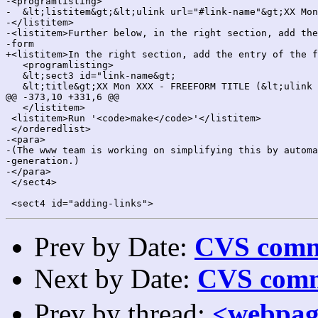
-<programlisting>

-  &lt;listitem&gt;&lt;ulink url="#link-name"&gt;XX Mon
-</listitem>

-<listitem>Further below, in the right section, add the
-form

+<listitem>In the right section, add the entry of the f
   <programlisting>

   &lt;sect3 id="link-name&gt;

   &lt;title&gt;XX Mon XXX - FREEFORM TITLE (&lt;ulink 
@@ -373,10 +331,6 @@

   </listitem>

 <listitem>Run '<code>make</code>'</listitem>

 </orderedlist>

-<para>

-(The www team is working on simplifying this by automa
-generation.)

-</para>

 </sect4>

Prev by Date:
CVS commi
Next by Date:
CVS comm
Prev by thread:
<webp