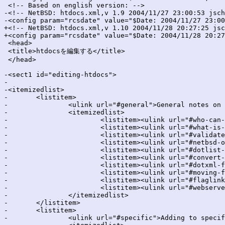
 <!-- Based on english version: -->

-<!-- NetBSD: htdocs.xml,v 1.9 2004/11/27 23:00:53 jsch
-<config param="rcsdate" value="$Date: 2004/11/27 23:00
+<!-- NetBSD: htdocs.xml,v 1.10 2004/11/28 20:27:25 jsc
+<config param="rcsdate" value="$Date: 2004/11/28 20:27
 <head>

 <title>htdocsを編集する</title>

 </head>

-<sect1 id="editing-htdocs">

-

-<itemizedlist>

-	<listitem>

-		<ulink url="#general">General notes on htdocs</ulink>

-		<itemizedlist>

-			<listitem><ulink url="#who-can-edit">Who can edit htdocs</ulink></listitem>

-			<listitem><ulink url="#what-is-required">What is required to edit htdocs</ulink></listitem>

-			<listitem><ulink url="#validate-html">Validate your HTML</ulink></listitem>

-			<listitem><ulink url="#netbsd-org">NetBSD.org naming scheme</ulink></listitem>

-			<listitem><ulink url="#dotlist-files">What are .list files?</ulink></listitem>

-			<listitem><ulink url="#convert-to-xml">Converting to XML</ulink></listitem>

-			<listitem><ulink url="#dotxml-files">Processing .xml (docbook-website) files</ulink></listitem>

-			<listitem><ulink url="#moving-files">Renaming or moving files</ulink></listitem>

-			<listitem><ulink url="#flaglinks">What is the reasoning behind the flag links with empty.gif?</ulink></listitem>

-			<listitem><ulink url="#webserver">How do the pages get to the web server, and when?</ulink></listitem>

-		</itemizedlist>

-	</listitem>

-	<listitem>

-		<ulink url="#specific">Adding to specific areas</ulink>
