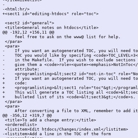
-

-<html:hr/>

+<sect1 id="editing-htdocs" role="toc">

 <sect2 id="general">

 <title>General notes on htdocs</title>

@@ -192,12 +156,11 @@

     feel free to ask on the www@ list for help.

 </para>

 <para>

-    If you want an autogenerated TOC, you will need to
-    TOC you would like by specifing <code>TOC_LEVEL=3<
-    in the Makefile.  If you wish to exclude sections 
-    give them a <code>role=<quote><emphasis>NotInToc</
-    attribute:

-    <programlisting>&lt;sect2 id="not-in-toc" role="No
+    If you want an autogenerated TOC, you will need to
+    code:

+    <programlisting>&lt;sect1 role="toc"&gt;</programl
+    This will generate a TOC listing all <code>&lt;sec
+    bulleted list of its <code>&lt;sect3&gt;</code>s.

 </para>

 <para>

     After converting a file to XML, remember to add it
@@ -356,12 +319,7 @@

 <title>To add a change entry:</title>

 <orderedlist>

 <listitem>Edit htdocs/Changes/index.xml</listitem>

-<listitem>Add a line in the TOC of the form
