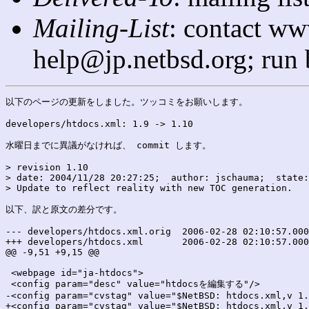
Mailing-List
: contact ww
help@jp.netbsd.org; run
以下のページの更新をしました。ツッコミをお願いします。

developers/htdocs.xml: 1.9 -> 1.10

水曜日までに異議がなければ、 commit します。

> revision 1.10

> date: 2004/11/28 20:27:25;  author: jschauma;  state:
> Update to reflect reality with new TOC generation.

以下、訳と原文の差分です。

--- developers/htdocs.xml.orig	2006-02-28 02:10:57.000000000 +0900

+++ developers/htdocs.xml	2006-02-28 02:10:57.000000000 +0900

@@ -9,51 +9,15 @@

 <webpage id="ja-htdocs">

 <config param="desc" value="htdocsを編集する"/>

-<config param="cvstag" value="$NetBSD: htdocs.xml,v 1.
+<config param="cvstag" value="$NetBSD: htdocs.xml,v 1.