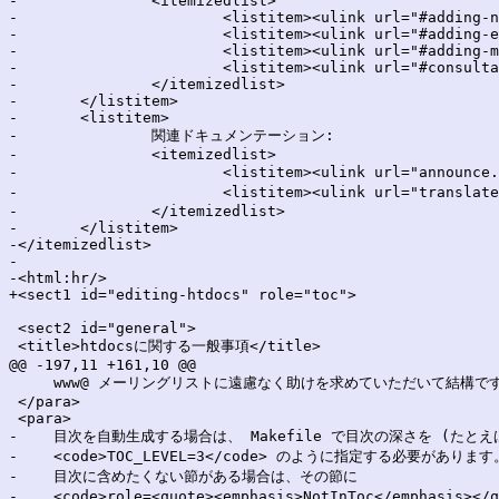
-		<itemizedlist>

-			<listitem><ulink url="#adding-news-items">Adding News Items</ulink></listitem>

-			<listitem><ulink url="#adding-events">Adding Events</ulink></listitem>

-			<listitem><ulink url="#adding-mailinglists">Adding to/editing the MailingLists page</ulink></listitem>

-			<listitem><ulink url="#consultants">Consultants for hire</ulink></listitem>

-		</itemizedlist>

-	</listitem>

-	<listitem>

-		関連ドキュメンテーション:

-		<itemizedlist>

-  			<listitem><ulink url="announce.html">ニュース記事の手引き</ulink></listitem>

-  			<listitem><ulink url="translate.html">htdocs の翻訳</ulink></listitem>

-		</itemizedlist>

-	</listitem>

-</itemizedlist>

-

-<html:hr/>

+<sect1 id="editing-htdocs" role="toc">

 <sect2 id="general">

 <title>htdocsに関する一般事項</title>

@@ -197,11 +161,10 @@

     www@ メーリングリストに遠慮なく助けを求めていただいて結構です
 </para>

 <para>

-    目次を自動生成する場合は、 Makefile で目次の深さを (たとえば
-    <code>TOC_LEVEL=3</code> のように指定する必要があります。
-    目次に含めたくない節がある場合は、その節に

-    <code>role=<quote><emphasis>NotInToc</emphasi