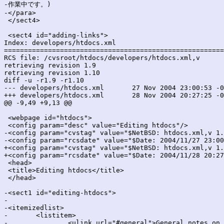
-作業中です。)

-</para>

 </sect4>

 <sect4 id="adding-links">

Index: developers/htdocs.xml

=======================================================
RCS file: /cvsroot/htdocs/developers/htdocs.xml,v

retrieving revision 1.9

retrieving revision 1.10

diff -u -r1.9 -r1.10

--- developers/htdocs.xml	27 Nov 2004 23:00:53 -0000	1.9

+++ developers/htdocs.xml	28 Nov 2004 20:27:25 -0000	1.10

@@ -9,49 +9,13 @@

 <webpage id="htdocs">

 <config param="desc" value="Editing htdocs"/>

-<config param="cvstag" value="$NetBSD: htdocs.xml,v 1.
-<config param="rcsdate" value="$Date: 2004/11/27 23:00
+<config param="cvstag" value="$NetBSD: htdocs.xml,v 1.
+<config param="rcsdate" value="$Date: 2004/11/28 20:27
 <head>

 <title>Editing htdocs</title>

 </head>

-<sect1 id="editing-htdocs">

-

-<itemizedlist>

-	<listitem>

-		<ulink url="#general">General notes on htdocs</ulink>
