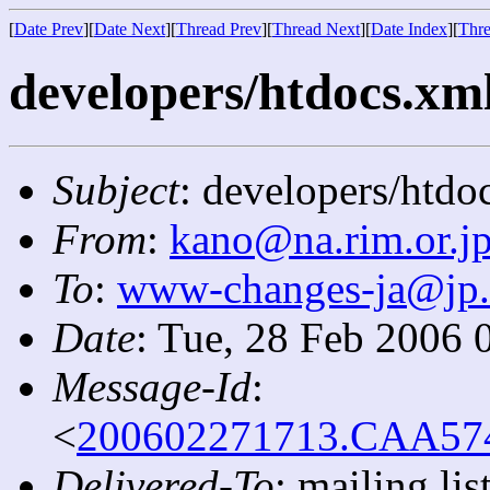
[
Date Prev
][
Date Next
][
Thread Prev
][
Thread Next
][
Date Index
][
Thre
developers/htdocs.xml
Subject
: developers/htdo
From
:
kano@na.rim.or.j
To
:
www-changes-ja@jp
Date
: Tue, 28 Feb 2006 
Message-Id
:
<
200602271713.CAA5742
Delivered-To
: mailing l