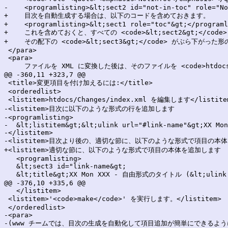
-    <programlisting>&lt;sect2 id="not-in-toc" role="No
+    目次を自動生成する場合は、以下のコードを含めておきます。

+    <programlisting>&lt;sect1 role="toc"&gt;</programl
+    これを含めておくと、すべての <code>&lt;sect2&gt;</code>
+    その配下の <code>&lt;sect3&gt;</code> がぶら下がっ
 </para>

 <para>

     ファイルを XML に変換した後は、そのファイルを <code>htdocs/la
@@ -360,11 +323,7 @@

 <title>変更項目を付け加えるには:</title>

 <orderedlist>

 <listitem>htdocs/Changes/index.xml を編集します</listitem
-<listitem>目次に以下のような形式の行を追加します

-<programlisting>

-  &lt;listitem&gt;&lt;ulink url="#link-name"&gt;XX Mon
-</listitem>

-<listitem>目次より後の、適切な節に、以下のような形式で項目の本体
+<listitem>適切な節に、以下のような形式で項目の本体を追加します

   <programlisting>

   &lt;sect3 id="link-name&gt;

   &lt;title&gt;XX Mon XXX - 自由形式のタイトル (&lt;ulink ur
@@ -376,10 +335,6 @@

   </listitem>

 <listitem>'<code>make</code>' を実行します。</listitem>

 </orderedlist>

-<para>

-(www チームでは、目次の生成を自動化して項目追加が簡単にできるよう