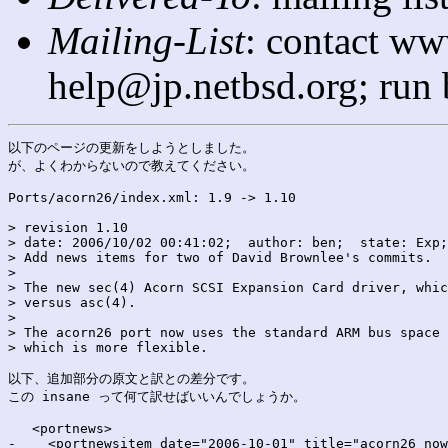
Mailing-List
: contact ww
help@jp.netbsd.org; run
以下のページの更新をしようとしました。

が、よくわからないので教えてください。

Ports/acorn26/index.xml: 1.9 -> 1.10

> revision 1.10

> date: 2006/10/02 00:41:02;  author: ben;  state: Exp;
> Add news items for two of David Brownlee's commits.

> 

> The new sec(4) Acorn SCSI Expansion Card driver, whic
> versus asc(4).

> 

> The acorn26 port now uses the standard ARM bus space 
> which is more flexible.

以下、追加部分の原文と訳との差分です。

この insane って何て訳せばいいんでしょうか。

   <portnews>

-    <portnewsitem date="2006-10-01" title="acorn26 now