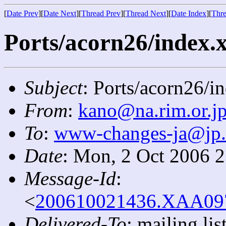
[
Date Prev
][
Date Next
][
Thread Prev
][
Thread Next
][
Date Index
][
Thre
Ports/acorn26/index.x
Subject
: Ports/acorn26/i
From
:
kano@na.rim.or.j
To
:
www-changes-ja@jp
Date
: Mon, 2 Oct 2006 
Message-Id
:
<
200610021436.XAA0977
Delivered-To
: mailing l