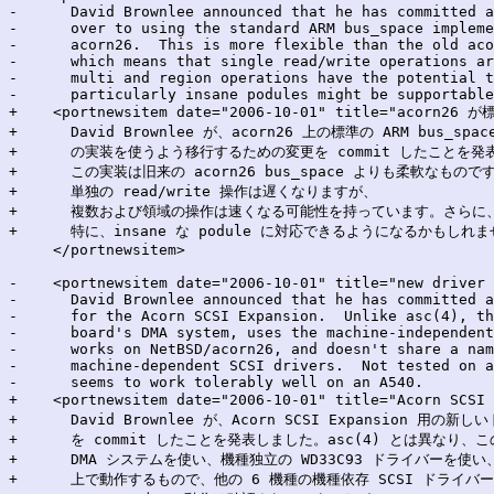
-      David Brownlee announced that he has committed a
-      over to using the standard ARM bus_space impleme
-      acorn26.  This is more flexible than the old aco
-      which means that single read/write operations ar
-      multi and region operations have the potential t
-      particularly insane podules might be supportable
+    <portnewsitem date="2006-10-01" title="acorn
+      David Brownlee が、acorn26 上の標準の ARM bus_space
+      の実装を使うよう移行するための変更を commit したことを発
+      この実装は旧来の acorn26 bus_space よりも柔軟なもので
+      単独の read/write 操作は遅くなりますが、

+      複数および領域の操作は速くなる可能性を持っています。さらに、
+      特に、insane な podule に対応できるようになるかもしれま
     </portnewsitem>

-    <portnewsitem date="2006-10-01" title="new driver 
-      David Brownlee announced that he has committed a
-      for the Acorn SCSI Expansion.  Unlike asc(4), th
-      board's DMA system, uses the machine-independent
-      works on NetBSD/acorn26, and doesn't share a nam
-      machine-dependent SCSI drivers.  Not tested on a
-      seems to work tolerably well on an A540.

+    <portnewsitem date="2006-10-01" title="Acorn SC
+      David Brownlee が、Acorn SCSI Expansion 用の新し
+      を commit したことを発表しました。asc(4) とは異なり
+      DMA システムを使い、機種独立の WD33C93 ドライバーを使い、Ne
+      上で動作するもので、他の 6 機種の機種依存 SCSI ドライ