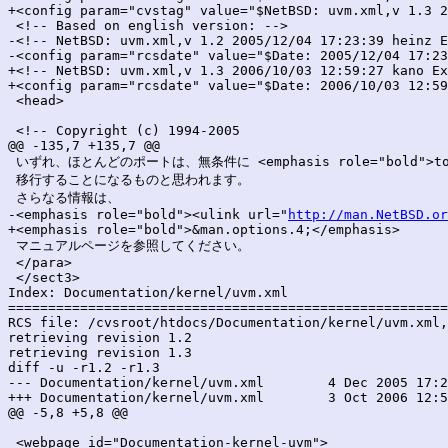
+<config param="cvstag" value="$NetBSD: uvm.xml,v 1.3 2
 <!-- Based on english version: -->

-<!-- NetBSD: uvm.xml,v 1.2 2005/12/04 17:23:39 heinz E
-<config param="rcsdate" value="$Date: 2005/12/04 17:23
+<!-- NetBSD: uvm.xml,v 1.3 2006/10/03 12:59:27 kano Ex
+<config param="rcsdate" value="$Date: 2006/10/03 12:59
 <head>

 <!-- Copyright (c) 1994-2005

@@ -135,7 +135,7 @@

 いずれ、ほとんどのポートは、無条件に <emphasis role="bold">top
 移行することになるものと思われます。

 さらなる情報は、

-<emphasis role="bold"><ulink url="
http://man.NetBSD.or
+<emphasis role="bold">&man.options.4;</emphasis>

 マニュアルページを参照してください。

 </para>

 </sect3>

Index: Documentation/kernel/uvm.xml

=======================================================
RCS file: /cvsroot/htdocs/Documentation/kernel/uvm.xml,
retrieving revision 1.2

retrieving revision 1.3

diff -u -r1.2 -r1.3

--- Documentation/kernel/uvm.xml	4 Dec 2005 17:23:39 -0000	1.2

+++ Documentation/kernel/uvm.xml	3 Oct 2006 12:59:27 -0000	1.3

@@ -5,8 +5,8 @@

 <webpage id="Documentation-kernel-uvm">
