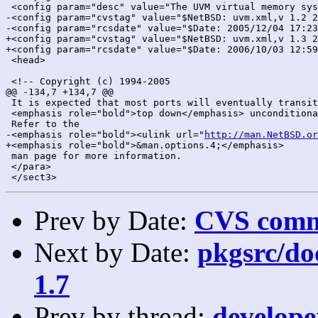
 <config param="desc" value="The UVM virtual memory sys
-<config param="cvstag" value="$NetBSD: uvm.xml,v 1.2 2
-<config param="rcsdate" value="$Date: 2005/12/04 17:23
+<config param="cvstag" value="$NetBSD: uvm.xml,v 1.3 2
+<config param="rcsdate" value="$Date: 2006/10/03 12:59
 <head>

 <!-- Copyright (c) 1994-2005

@@ -134,7 +134,7 @@

 It is expected that most ports will eventually transit
 <emphasis role="bold">top down</emphasis> unconditiona
 Refer to the

-<emphasis role="bold"><ulink url="
http://man.NetBSD.or
+<emphasis role="bold">&man.options.4;</emphasis>

 man page for more information.

 </para>

Prev by Date:
CVS commi
Next by Date:
pkgsrc/doc
1.7
Prev by thread:
developer