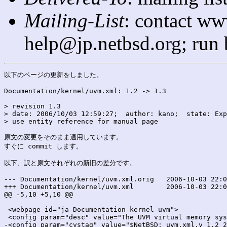
Mailing-List
: contact ww
help@jp.netbsd.org; run
以下のページの更新をしました。

Documentation/kernel/uvm.xml: 1.2 -> 1.3

> revision 1.3

> date: 2006/10/03 12:59:27;  author: kano;  state: Exp
> use entity reference for manual page

原文の変更をそのまま適用しています。

すぐに commit します。

以下、訳と原文それぞれの新旧の差分です。

--- Documentation/kernel/uvm.xml.orig	2006-10-03 22:02:03.000000000 +0900

+++ Documentation/kernel/uvm.xml	2006-10-03 22:02:03.000000000 +0900

@@ -5,10 +5,10 @@

 <webpage id="ja-Documentation-kernel-uvm">

 <config param="desc" value="The UVM virtual memory sys
-<config param="cvstag" value="$NetBSD: uvm.xml,v 1.2 2