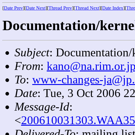
[
Date Prev
][
Date Next
][
Thread Prev
][
Thread Next
][
Date Index
][
Thre
Documentation/kernel
Subject
: Documentation/k
From
:
kano@na.rim.or.j
To
:
www-changes-ja@jp
Date
: Tue, 3 Oct 2006 2
Message-Id
:
<
200610031303.WAA3534
Delivered-To
: mailing l