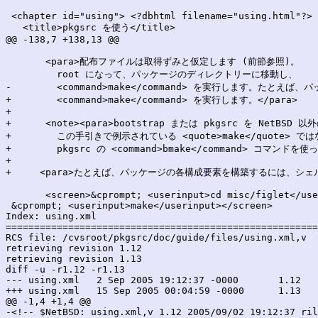
 <chapter id="using"> <?dbhtml filename="using.html"?>

   <title>pkgsrc を使う</title>

@@ -138,7 +138,13 @@

       <para>配布ファイルは取得ずみと仮定します (前節参照)。

         root になって、パッケージのディレクトリーに移動し、

-        <command>make</command> を実行します。たと
+        <command>make</command> を実行します。</para>

+

+      <note><para>bootstrap または pkgsrc を NetBS
+        この手引きで例示されている <quote>make</quote> では
+        pkgsrc の <command>bmake</command> コマンドを使
+

+     <para>たとえば、パッケージの各構成要素を構築するには、シェルプ
       <screen>&cprompt; <userinput>cd misc/figlet</use
 &cprompt; <userinput>make</userinput></screen>

Index: using.xml

=======================================================
RCS file: /cvsroot/pkgsrc/doc/guide/files/using.xml,v

retrieving revision 1.12

retrieving revision 1.13

diff -u -r1.12 -r1.13

--- using.xml	2 Sep 2005 19:12:37 -0000	1.12

+++ using.xml	15 Sep 2005 00:04:59 -0000	1.13

@@ -1,4 +1,4 @@

-<!-- $NetBSD: using.xml,v 1.12 2005/09/02 19:12:37 ril