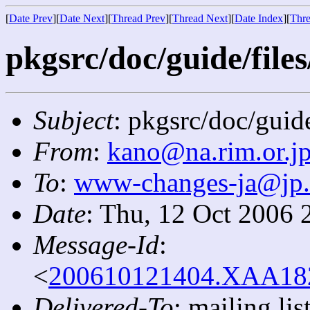
[
Date Prev
][
Date Next
][
Thread Prev
][
Thread Next
][
Date Index
][
Thre
pkgsrc/doc/guide/files
Subject
: pkgsrc/doc/guide
From
:
kano@na.rim.or.j
To
:
www-changes-ja@jp
Date
: Thu, 12 Oct 2006 
Message-Id
:
<
200610121404.XAA1823
Delivered-To
: mailing l