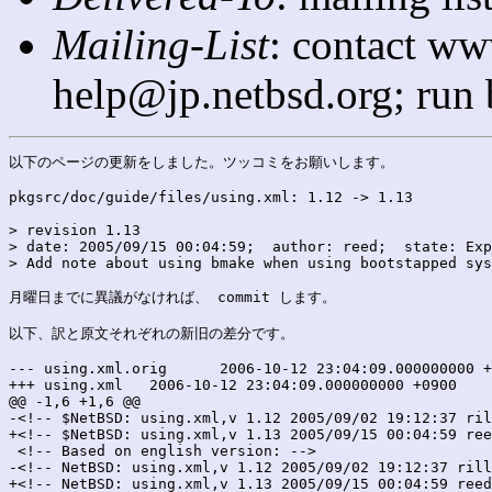
Mailing-List
: contact ww
help@jp.netbsd.org; run
以下のページの更新をしました。ツッコミをお願いします。

pkgsrc/doc/guide/files/using.xml: 1.12 -> 1.13

> revision 1.13

> date: 2005/09/15 00:04:59;  author: reed;  state: Exp
> Add note about using bmake when using bootstapped sys
月曜日までに異議がなければ、 commit します。

以下、訳と原文それぞれの新旧の差分です。

--- using.xml.orig	2006-10-12 23:04:09.000000000 +0900

+++ using.xml	2006-10-12 23:04:09.000000000 +0900

@@ -1,6 +1,6 @@

-<!-- $NetBSD: using.xml,v 1.12 2005/09/02 19:12:37 ril
+<!-- $NetBSD: using.xml,v 1.13 2005/09/15 00:04:59 ree
 <!-- Based on english version: -->

-<!-- NetBSD: using.xml,v 1.12 2005/09/02 19:12:37 rill
+<!-- NetBSD: using.xml,v 1.13 2005/09/15 00:04:59 reed