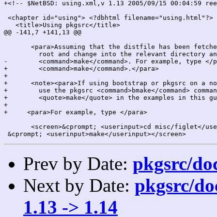
+<!-- $NetBSD: using.xml,v 1.13 2005/09/15 00:04:59 ree
 <chapter id="using"> <?dbhtml filename="using.html"?>

   <title>Using pkgsrc</title>

@@ -141,7 +141,13 @@

       <para>Assuming that the distfile has been fetche
         root and change into the relevant directory an
-        <command>make</command>. For example, type </p
+        <command>make</command>.</para>

+

+      <note><para>If using bootstrap or pkgsrc on a no
+        use the pkgsrc <command>bmake</command> comman
+        <quote>make</quote> in the examples in this gu
+

+     <para>For example, type </para>

       <screen>&cprompt; <userinput>cd misc/figlet</use
Prev by Date:
pkgsrc/doc
Next by Date:
pkgsrc/do
1.13 -> 1.14