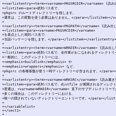
+<varlistentry><term><varname>PKGSRCDIR</varname> (読
+<listitem><para>絶対パス名で、

+pkgsrc のルートディレクトリーを指します。

+通常は、この変数を使う必要はありません。</para></listitem></varl
+

+<varlistentry><term><varname>PKGPATH</varname> (読み出
+<listitem><para><varname>PKGSRCDIR</varname>

+を基点とした相対パス名で、

+当該パッケージを指します。</para></listitem></varlistentry>
+

+<varlistentry><term><varname>WRKDIR</varname> (読み出し
+<listitem><para>絶対パス名で、全作業がおこなわれるディレクトリ
+一般的に、このディレクトリーには、

+<emphasis>buildlink</emphasis> や

+<emphasis>wrappers</emphasis> など、

+pkgsrc の各種基盤が使う一時ディレクトリーが含まれます。</para></list
+

+<varlistentry><term><varname>WRKSRC</varname> (読み書き
+<listitem><para>絶対パス名で、distfile が展開されるディレ
+普通は、<varname>WRKDIR</varname> 直下のサブディレクトリーで
+多くの場合は、このディレクトリーにおける、

+唯一の隠されていないディレクトリーエントリーです。</para></listitem>
+

+</variablelist>

+</sect1>

+
