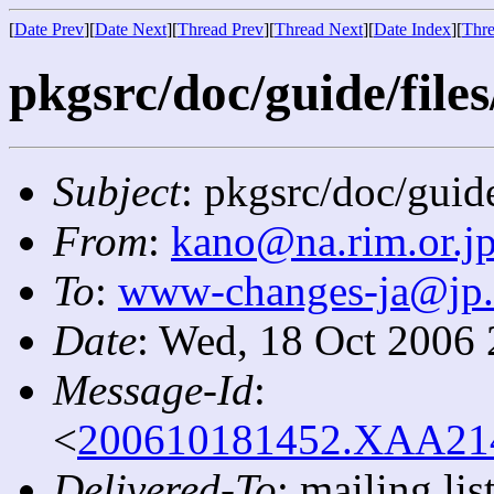
[
Date Prev
][
Date Next
][
Thread Prev
][
Thread Next
][
Date Index
][
Thre
pkgsrc/doc/guide/files
Subject
: pkgsrc/doc/guide
From
:
kano@na.rim.or.j
To
:
www-changes-ja@jp
Date
: Wed, 18 Oct 2006
Message-Id
:
<
200610181452.XAA2140
Delivered-To
: mailing l