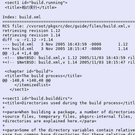
 <sect1 id="build.running">

 <title>相の実行</title>

Index: build.xml

=======================================================
RCS file: /cvsroot/pkgsrc/doc/guide/files/build.xml,v

retrieving revision 1.12

retrieving revision 1.14

diff -u -r1.12 -r1.14

--- build.xml	3 Nov 2005 16:43:59 -0000	1.12

+++ build.xml	3 Nov 2005 18:15:47 -0000	1.14

@@ -1,4 +1,4 @@

-<!-- $NetBSD: build.xml,v 1.12 2005/11/03 16:43:59 ril
+<!-- $NetBSD: build.xml,v 1.14 2005/11/03 18:15:47 ril
 <chapter id="build">

 <title>The build process</title>

@@ -148,6 +148,48 @@

     </itemizedlist>

   </sect1>

+<sect1 id="build.builddirs">

+<title>Directories used during the build process</titl
+

+<para>When building a package, a number of directories
+source files, temporary files, pkgsrc-internal files, 
+directories are explained here.</para>

+

+<para>Some of the directory variables contain relative
+are two common base directories for these relative dir