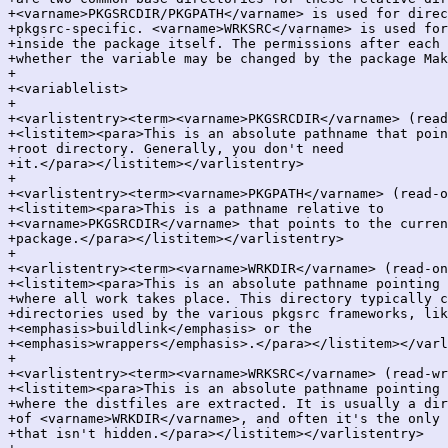
+<varname>PKGSRCDIR/PKGPATH</varname> is used for direc
+pkgsrc-specific. <varname>WRKSRC</varname> is used for
+inside the package itself. The permissions after each 
+whether the variable may be changed by the package Mak
+

+<variablelist>

+

+<varlistentry><term><varname>PKGSRCDIR</varname> (read
+<listitem><para>This is an absolute pathname that poin
+root directory. Generally, you don't need

+it.</para></listitem></varlistentry>

+

+<varlistentry><term><varname>PKGPATH</varname> (read-o
+<listitem><para>This is a pathname relative to

+<varname>PKGSRCDIR</varname> that points to the curren
+package.</para></listitem></varlistentry>

+

+<varlistentry><term><varname>WRKDIR</varname> (read-on
+<listitem><para>This is an absolute pathname pointing 
+where all work takes place. This directory typically c
+directories used by the various pkgsrc frameworks, lik
+<emphasis>buildlink</emphasis> or the

+<emphasis>wrappers</emphasis>.</para></listitem></varl
+

+<varlistentry><term><varname>WRKSRC</varname> (read-wr
+<listitem><para>This is an absolute pathname pointing 
+where the distfiles are extracted. It is usually a dir
+of <varname>WRKDIR</varname>, and often it's the only 
+that isn't hidden.</para></listitem></varlistentry>
