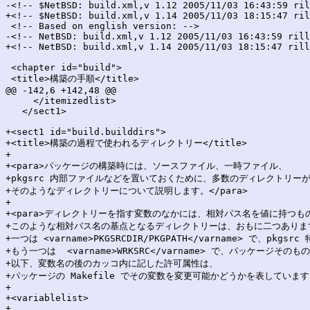
-<!-- $NetBSD: build.xml,v 1.12 2005/11/03 16:43:59 ril
+<!-- $NetBSD: build.xml,v 1.14 2005/11/03 18:15:47 ril
 <!-- Based on english version: -->

-<!-- NetBSD: build.xml,v 1.12 2005/11/03 16:43:59 rill
+<!-- NetBSD: build.xml,v 1.14 2005/11/03 18:15:47 rill
 <chapter id="build">

 <title>構築の手順</title>

@@ -142,6 +142,48 @@

     </itemizedlist>

   </sect1>

+<sect1 id="build.builddirs">

+<title>構築の過程で使われるディレクトリー</title>

+

+<para>パッケージの構築時には、ソースファイル、一時ファイル、

+pkgsrc 内部ファイルなどを置いておくために、多数のディレクトリーが
+そのようなディレクトリーについて説明します。</para>

+

+<para>ディレクトリーを指す変数のなかには、相対パス名を値に持つも
+このような相対パス名の基点となるディレクトリーは、おもに二つあります
+一つは <varname>PKGSRCDIR/PKGPATH</varname> で、pkg
+もう一つは  <varname>WRKSRC</varname> で、パッケージ
+以下、変数名の後のカッコ内に記した許可属性は、

+パッケージの Makefile でその変数を変更可能かどうかを表しています。<
+

+<variablelist>

+
