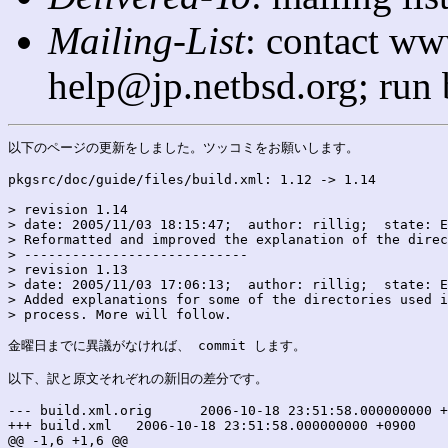
Mailing-List
: contact ww
help@jp.netbsd.org; run
以下のページの更新をしました。ツッコミをお願いします。

pkgsrc/doc/guide/files/build.xml: 1.12 -> 1.14

> revision 1.14

> date: 2005/11/03 18:15:47;  author: rillig;  state: E
> Reformatted and improved the explanation of the direc
> ----------------------------

> revision 1.13

> date: 2005/11/03 17:06:13;  author: rillig;  state: E
> Added explanations for some of the directories used i
> process. More will follow.

金曜日までに異議がなければ、 commit します。

以下、訳と原文それぞれの新旧の差分です。

--- build.xml.orig	2006-10-18 23:51:58.000000000 +0900

+++ build.xml	2006-10-18 23:51:58.000000000 +0900

@@ -1,6 +1,6 @@
