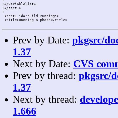
+

+</variablelist>

+</sect1>

+

 <sect1 id="build.running">

 <title>Running a phase</title>

Prev by Date:
pkgsrc/doc
1.37
Next by Date:
CVS comm
Prev by thread:
pkgsrc/do
1.37
Next by thread:
develope
1.666