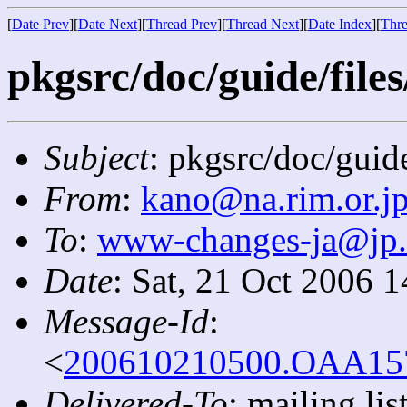
[
Date Prev
][
Date Next
][
Thread Prev
][
Thread Next
][
Date Index
][
Thre
pkgsrc/doc/guide/files
Subject
: pkgsrc/doc/guide
From
:
kano@na.rim.or.j
To
:
www-changes-ja@jp
Date
: Sat, 21 Oct 2006 
Message-Id
:
<
200610210500.OAA1577
Delivered-To
: mailing l