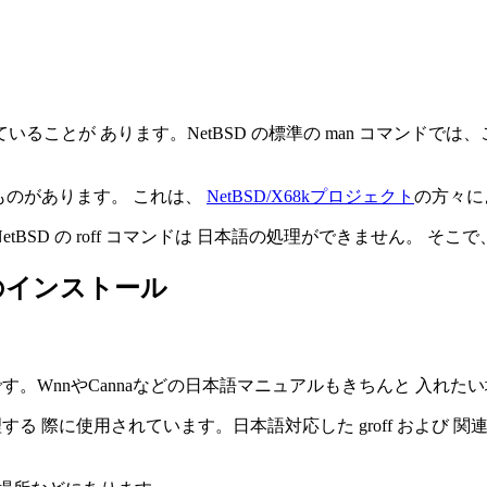
ことが あります。NetBSD の標準の man コマンドで
るものがあります。 これは、
NetBSD/X68kプロジェクト
の方々に
tBSD の roff コマンドは 日本語の処理ができません。 そこ
0.99+)のインストール
不要です。WnnやCannaなどの日本語マニュアルもきちんと 入れ
ルを処理する 際に使用されています。日本語対応した groff および