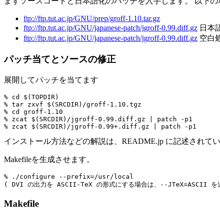
まずソースコードと日本語化のパッチを入手します。 以下の
ftp://ftp.tut.ac.jp/GNU/prep/groff-1.10.tar.gz
ftp://ftp.tut.ac.jp/GNU/japanese-patch/jgroff-0.99.diff.gz
日本
ftp://ftp.tut.ac.jp/GNU/japanese-patch/jgroff-0.99.diff.gz
空白
パッチ当てとソースの修正
展開してパッチを当てます
% cd $(TOPDIR)

% tar zxvf $(SRCDIR)/groff-1.10.tgz

% cd groff-1.10

% zcat $(SRCDIR)/jgroff-0.99.diff.gz | patch -p1

インストール方法などの解説は、README.jp に記述され
Makefileを生成させます。
% ./configure --prefix=/usr/local

Makefile