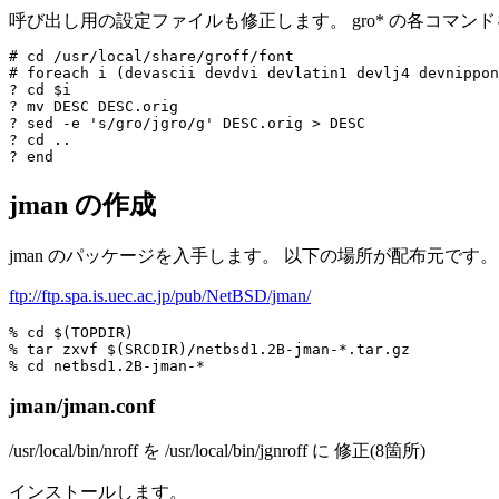
呼び出し用の設定ファイルも修正します。 gro* の各コマンド
# cd /usr/local/share/groff/font

# foreach i (devascii devdvi devlatin1 devlj4 devnippon
? cd $i

? mv DESC DESC.orig

? sed -e 's/gro/jgro/g' DESC.orig > DESC

? cd ..

jman の作成
jman のパッケージを入手します。 以下の場所が配布元です。
ftp://ftp.spa.is.uec.ac.jp/pub/NetBSD/jman/
% cd $(TOPDIR)

% tar zxvf $(SRCDIR)/netbsd1.2B-jman-*.tar.gz

jman/jman.conf
/usr/local/bin/nroff を /usr/local/bin/jgnroff に 修正(8箇所)
インストールします。