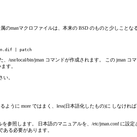
ff に付属のmanマクロファイルは、本来の BSD のものと少し
/usr/local/bin/jman コマンドが作成されます。 この jman 
ています。
て下さい。
ように more ではまく、less(日本語化したもの)に しなければ
。 日本語のマニュアルを、/etc/jman.conf に設定されたディ
euc である必要があります。