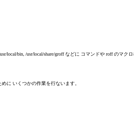
bin, /usr/local/share/groff などに コマンドや rof
離するために いくつかの作業を行ないます。