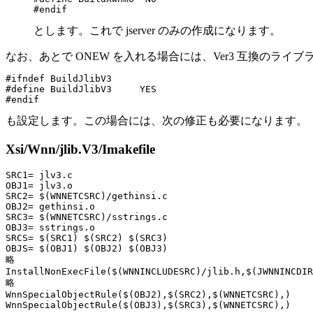
とします。これで jserver のみの作成になります。
なお、あとで ONEW を入れる場合には、Ver3 互換のライ
#ifndef BuildJlibV3

#define BuildJlibV3     YES

も設定します。この場合には、次の修正も必要になります。
Xsi/Wnn/jlib.V3/Imakefile
SRC1= jlv3.c

OBJ1= jlv3.o

SRC2= $(WNNETCSRC)/gethinsi.c

OBJ2= gethinsi.o

SRC3= $(WNNETCSRC)/sstrings.c

OBJ3= sstrings.o

SRCS= $(SRC1) $(SRC2) $(SRC3)

OBJS= $(OBJ1) $(OBJ2) $(OBJ3)

略

InstallNonExecFile($(WNNINCLUDESRC)/jlib.h,$(JWNNINCDIR
略

WnnSpecialObjectRule($(OBJ2),$(SRC2),$(WNNETCSRC),)
