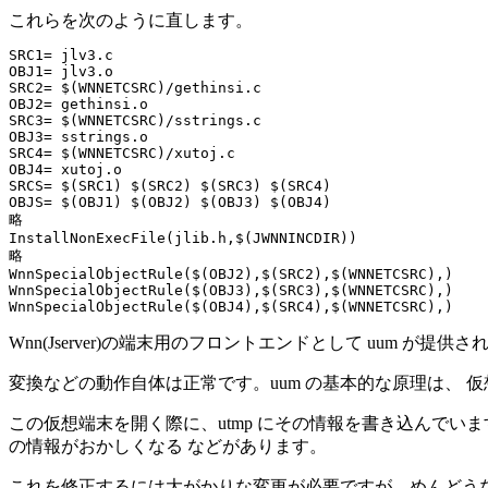
これらを次のように直します。
SRC1= jlv3.c

OBJ1= jlv3.o

SRC2= $(WNNETCSRC)/gethinsi.c

OBJ2= gethinsi.o

SRC3= $(WNNETCSRC)/sstrings.c

OBJ3= sstrings.o

SRC4= $(WNNETCSRC)/xutoj.c

OBJ4= xutoj.o

SRCS= $(SRC1) $(SRC2) $(SRC3) $(SRC4)

OBJS= $(OBJ1) $(OBJ2) $(OBJ3) $(OBJ4)

略

InstallNonExecFile(jlib.h,$(JWNNINCDIR))

略

WnnSpecialObjectRule($(OBJ2),$(SRC2),$(WNNETCSRC),)

WnnSpecialObjectRule($(OBJ3),$(SRC3),$(WNNETCSRC),)

Wnn(Jserver)の端末用のフロントエンドとして uum が
変換などの動作自体は正常です。uum の基本的な原理は、
この仮想端末を開く際に、utmp にその情報を書き込んでいま
の情報がおかしくなる などがあります。
これを修正するには大がかりな変更が必要ですが、めんどうなので、 utm