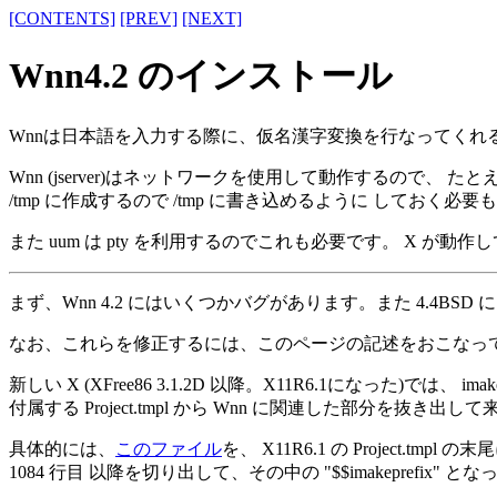
[CONTENTS]
[PREV]
[NEXT]
Wnn4.2 のインストール
Wnnは日本語を入力する際に、仮名漢字変換を行なってくれるサ
Wnn (jserver)はネットワークを使用して動作するので、
/tmp に作成するので /tmp に書き込めるように しておく必
また uum は pty を利用するのでこれも必要です。 X 
まず、Wnn 4.2 にはいくつかバグがあります。また 4.4B
なお、これらを修正するには、このページの記述をおこなっていくの
新しい X (XFree86 3.1.2D 以降。X11R6.1になった)で
付属する Project.tmpl から Wnn に関連した部分を抜き出して来
具体的には、
このファイル
を、 X11R6.1 の Project.tmpl の
1084 行目 以降を切り出して、その中の "$$imakeprefix" 