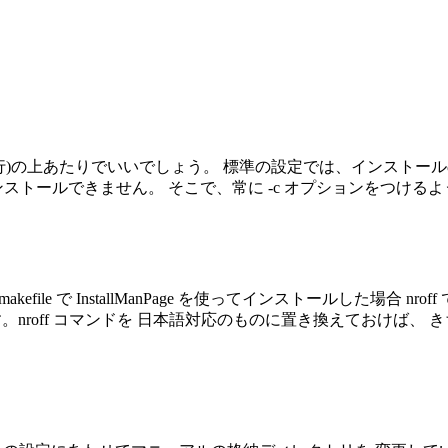
(416行)の上あたりでいいでしょう。 標準の設定では、インストー
ストールできません。 そこで、常に -c オプションをつける
makefile で InstallManPage を使ってインストールした場
に格納しています。nroff コマンドを 日本語対応のものに置き換えて