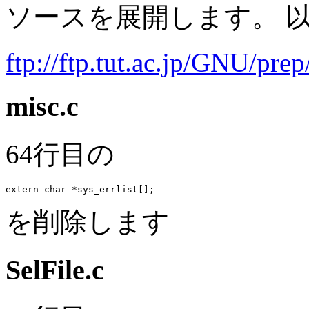
ソースを展開します。 
ftp://ftp.tut.ac.jp/GNU/prep
misc.c
64行目の
を削除します
SelFile.c