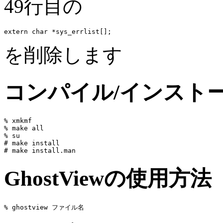
49行目の
を削除します
コンパイル/インスト
% xmkmf

% make all

% su

# make install

GhostViewの使用方法