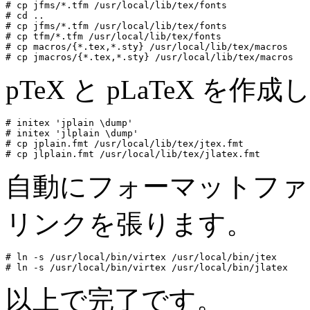
# cp jfms/*.tfm /usr/local/lib/tex/fonts

# cd ..

# cp jfms/*.tfm /usr/local/lib/tex/fonts

# cp tfm/*.tfm /usr/local/lib/tex/fonts

# cp macros/{*.tex,*.sty} /usr/local/lib/tex/macros

pTeX と pLaTeX を作
# initex 'jplain \dump'

# initex 'jlplain \dump'

# cp jplain.fmt /usr/local/lib/tex/jtex.fmt

自動にフォーマットファ
リンクを張ります。
# ln -s /usr/local/bin/virtex /usr/local/bin/jtex

以上で完了です。