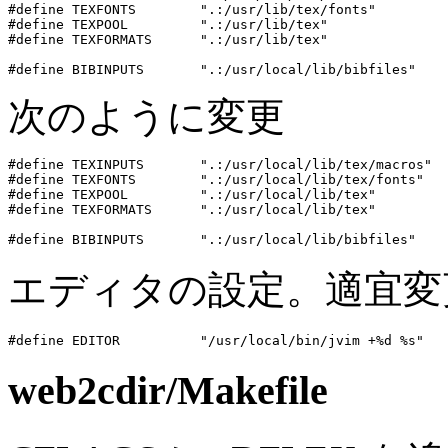
#define TEXFONTS        ".:/usr/lib/tex/fonts"

#define TEXPOOL         ".:/usr/lib/tex"

#define TEXFORMATS      ".:/usr/lib/tex"

次のように変更
#define TEXINPUTS       ".:/usr/local/lib/tex/macros"

#define TEXFONTS        ".:/usr/local/lib/tex/fonts"

#define TEXPOOL         ".:/usr/local/lib/tex"

#define TEXFORMATS      ".:/usr/local/lib/tex"

エディタの設定。適宜変
web2cdir/Makefile