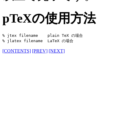
pTeXの使用方法
% jtex filename    plain TeX の場合

[CONTENTS]
[PREV]
[NEXT]