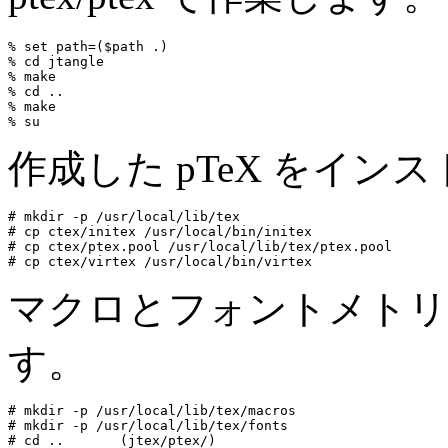
% set path=($path .)

% cd jtangle

% make

% cd ..

% make

作成した pTeX をイン
# mkdir -p /usr/local/lib/tex

# cp ctex/initex /usr/local/bin/initex

# cp ctex/ptex.pool /usr/local/lib/tex/ptex.pool

マクロとフォントメトリ
す。
# mkdir -p /usr/local/lib/tex/macros

# mkdir -p /usr/local/lib/tex/fonts

# cd ..       (jtex/ptex/)
