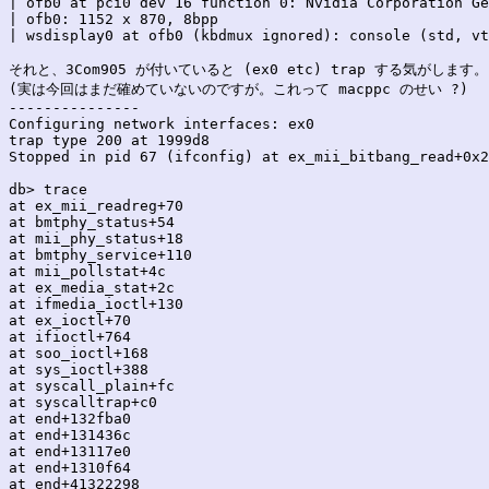
| ofb0 at pci0 dev 16 function 0: Nvidia Corporation Ge
| ofb0: 1152 x 870, 8bpp

| wsdisplay0 at ofb0 (kbdmux ignored): console (std, vt
それと、3Com905 が付いていると (ex0 etc) trap する気がします。

(実は今回はまだ確めていないのですが。これって macppc のせい ?)

---------------

Configuring network interfaces: ex0

trap type 200 at 1999d8

Stopped in pid 67 (ifconfig) at ex_mii_bitbang_read+0x2
db> trace

at ex_mii_readreg+70

at bmtphy_status+54

at mii_phy_status+18

at bmtphy_service+110

at mii_pollstat+4c

at ex_media_stat+2c

at ifmedia_ioctl+130

at ex_ioctl+70

at ifioctl+764

at soo_ioctl+168

at sys_ioctl+388

at syscall_plain+fc

at syscalltrap+c0

at end+132fba0

at end+131436c

at end+13117e0

at end+1310f64

at end+41322298
