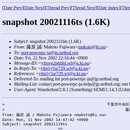
[
Date Prev
][
Date Next
][
Thread Prev
][
Thread Next
][
Date Index
][
Thre
snapshot 20021116ts (1.6K)
Subject
: snapshot 20021116ts (1.6K)
From
: 藤原 誠/ Makoto Fujiwara<
makoto@ki.nu
>
To
:
port-powerpc-ja@jp.netbsd.org
Date
: Fri, 22 Nov 2002 22:16:44 +0900
Message-ID
: <
yfmvg2phhhf.wl@u.ki.nu
>
In-Reply-To
: <
yfm1y5sr729.wl@u.ki.nu
>
References
: <
yfm1y5sr729.wl@u.ki.nu
>
Delivered-To
: mailing list port-powerpc-ja@jp.netbsd.org
Mailing-List
: contact port-powerpc-ja-help@jp.netbsd.org; run
User-Agent
: Wanderlust/2.8.1 (Something) SEMI/1.14.3 (Us
>                                            千葉市中央区
>                                                    藤
From: 藤原 誠 / Makoto Fujiwara <makoto@ki.nu>

Date: Mon, 11 Nov 2002 14:47:42 +0900

Subject: snapshot 20021119ts

                        ==
