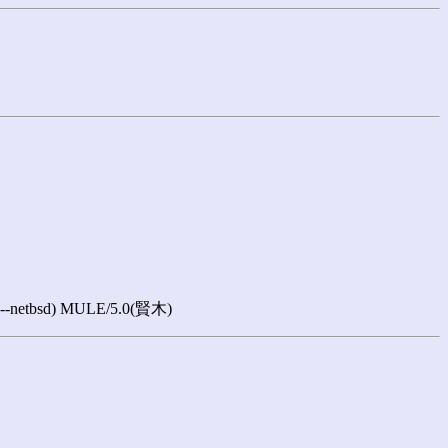
rpc--netbsd) MULE/5.0(賢木)