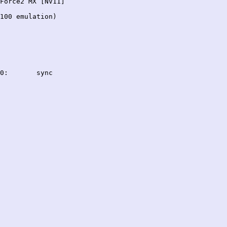
Force2 MX [NV11]

100 emulation)

0:       sync
