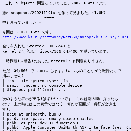
 これ、Subject: 間違っていました。20021109ts です。

藤> snapshot/20021119ts を作って見ました。(1.6K)

                  ====

中も違っていました ↑

http://www.ki.nu/software/NetBSD/macppc/build.sh/200211
全てを入れた StarMax 3000/240 と

kernel だけ入れた iBook/366 G4/400 で動いています。

一時問題(未報告)のあった netatalk も問題ありません。

ただ、G4/800 で panic します。(いつものことながら報告だけで

済みません)

| root file system type: ffs

| panic: cnopen: no console device

| Stopped: pid 11(init) ...

次のような表示が出る(はず)のやつです (これは別の時に採ったも

ので、上の時にはこの表示ではなく、何だか画面が一瞬行が空きま

す)。

| pci0 at uninorth0 bus 0

| pci0: i/o space, memory space enabled

| pchb0 at pci0 dev 11 function 0

| pchb0: Apple Computer UniNorth AGP Interface (rev. 0x