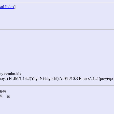
ad Index
]
 by ezmlm-idx
hinoya) FLIM/1.14.2(Yagi-Nishiguchi) APEL/10.3 Emacs/21.2 (powe
長洲

原  誠
