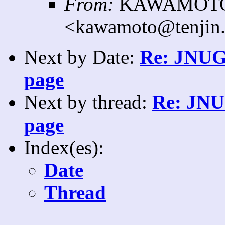
From:
KAWAMOTO 
<kawamoto@tenjin.
Next by Date:
Re: JNUG 
page
Next by thread:
Re: JNUG
page
Index(es):
Date
Thread