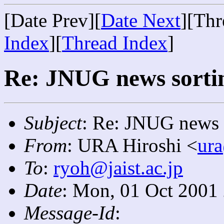
[Date Prev][
Date Next
][Thr
Index
][
Thread Index
]
Re: JNUG news sortin
Subject
: Re: JNUG news s
From
: URA Hiroshi <
ur
To
:
ryoh@jaist.ac.jp
Date
: Mon, 01 Oct 2001
Message-Id
: