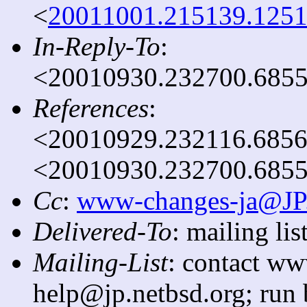
<
20011001.215139.1251
In-Reply-To
:
<20010930.232700.68553
References
:
<20010929.232116.6856
<20010930.232700.68553
Cc
:
www-changes-ja@J
Delivered-To
: mailing l
Mailing-List
: contact ww
help@jp.netbsd.org; run