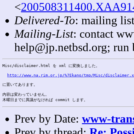
<
200508311400.XAA9143
Delivered-To
: mailing l
Mailing-List
: contact ww
help@jp.netbsd.org; run
Misc/disclaimer.html を xml に変換しました。

http://www.na.rim.or.jp/%7Ekano/tmp/Misc/disclaimer.x
に置いてあります。

内容は変わっていません。

Prev by Date:
www-trans
Prev by thread:
Re: Possi