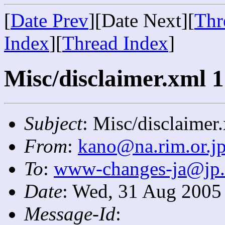
[
Date Prev
][Date Next][
Thr
Index
][
Thread Index
]
Misc/disclaimer.xml 1
Subject
: Misc/disclaimer
From
:
kano@na.rim.or.j
To
:
www-changes-ja@jp
Date
: Wed, 31 Aug 2005
Message-Id
: