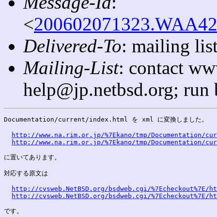
Message-Id
:
<
200602071323.WAA4258
Delivered-To
: mailing l
Mailing-List
: contact ww
help@jp.netbsd.org; run
Documentation/current/index.html を xml に変換しました。

http://www.na.rim.or.jp/%7Ekano/tmp/Documentation/cur
http://www.na.rim.or.jp/%7Ekano/tmp/Documentation/cur
に置いてあります。

対応する原文は

http://cvsweb.NetBSD.org/bsdweb.cgi/%7Echeckout%7E/h
http://cvsweb.NetBSD.org/bsdweb.cgi/%7Echeckout%7E/ht
です。
