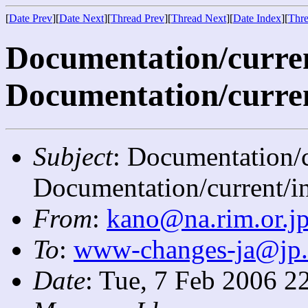
[
Date Prev
][
Date Next
][
Thread Prev
][
Thread Next
][
Date Index
][
Thre
Documentation/current
Documentation/curren
Subject
: Documentation/c
Documentation/current/i
From
:
kano@na.rim.or.j
To
:
www-changes-ja@jp
Date
: Tue, 7 Feb 2006 2