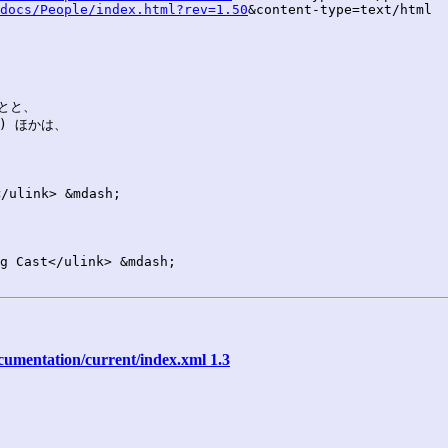
docs/People/index.html?rev=1.50
&content-type=text/html

ことと、

) ほかは、

ulink> &mdash;

g Cast</ulink> &mdash;

cumentation/current/index.xml 1.3