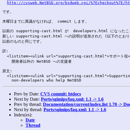
http://cvsweb.NetBSD.org/bsdweb.cgi/%7Echeckout%7E/ht
です。

木曜日までに異議がなければ、 commit します。

以前の supporting-cast.html が  developers.html になった
新しい supporting-cast.html への説明が追加された (以下のとおり
以前のものと同じです。

訳:

  <listitem><ulink url="supporting-cast.html">サポート役</
    開発者以外の NetBSD への支援者

原文:

  <listitem><ulink url="supporting-cast.html">Supportin
Prev by Date:
CVS commit: htdocs
Next by Date:
Ports/sgimips/faq.xml: 1.1 -> 1.6
Prev by thread:
Documentation/current/index.list 1.70 -> Do
Next by thread:
Ports/sgimips/faq.xml: 1.1 -> 1.6
Index(es):
Date
Thread