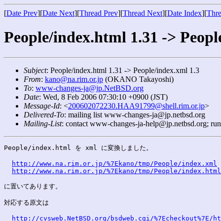
[
Date Prev
][
Date Next
][
Thread Prev
][
Thread Next
][
Date Index
][
Thre
People/index.html 1.31 -> Peopl
Subject
: People/index.html 1.31 -> People/index.xml 1.3
From
:
kano@na.rim.or.jp
(OKANO Takayoshi)
To
:
www-changes-ja@jp.NetBSD.org
Date
: Wed, 8 Feb 2006 07:30:10 +0900 (JST)
Message-Id
: <
200602072230.HAA91799@shell.rim.or.jp
>
Delivered-To
: mailing list www-changes-ja@jp.netbsd.org
Mailing-List
: contact www-changes-ja-help@jp.netbsd.org; ru
People/index.html を xml に変換しました。

http://www.na.rim.or.jp/%7Ekano/tmp/People/index.xml
http://www.na.rim.or.jp/%7Ekano/tmp/People/index.html
に置いてあります。

対応する原文は

http://cvsweb.NetBSD.org/bsdweb.cgi/%7Echeckout%7E/ht