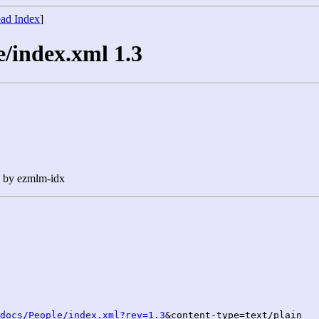
ad Index
]
e/index.xml 1.3
n by ezmlm-idx
docs/People/index.xml?rev=1.3
&content-type=text/plain
