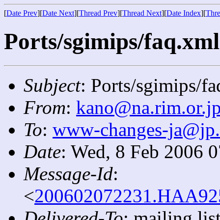
[
Date Prev
][
Date Next
][
Thread Prev
][
Thread Next
][
Date Index
][
Thre
Ports/sgimips/faq.xml:
Subject
: Ports/sgimips/fa
From
:
kano@na.rim.or.j
To
:
www-changes-ja@jp
Date
: Wed, 8 Feb 2006 
Message-Id
:
<
200602072231.HAA9252
Delivered-To
: mailing l