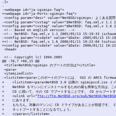
-]>

-

-<webpage id="ja-sgimips-faq">

+<webpage id="ja-Ports-sgimips-faq">

 <config param="desc" value="NetBSD/sgimips: よくある質問"
-<config param="cvstag" value="$NetBSD: faq.xml,v 1.1 2
+<config param="cvstag" value="$NetBSD: faq.xml,v 1.6 2
 <!-- Based on english version: -->

-<!-- NetBSD: faq.xml,v 1.1 2005/05/13 15:19:33 jschaum
-<config param="rcsdate" value="$Date: 2005/05/13 15:19
+<!-- NetBSD: faq.xml,v 1.6 2006/01/11 19:22:04 tsutsui
+<config param="rcsdate" value="$Date: 2006/01/11 19:22
 <head>

 <!-- Copyright (c) 1994-2005

@@ -70,7 +66,15 @@

 <title>NetBSD/sgimips のブートの方法は?</title>

 <para>

 <itemizedlist>

-<listitem><para>このポートのブートには、 SGI の ARCS firm
+    <listitem><para>NetBSD 3.0 以降の sgimipscd.is
+    NetBSD をマシンにインストールするための最も簡単な方法は、こ
+    CD に焼いて、その CD でブートすることです。 CD からブート
+    <ulink url="
ftp://ftp.NetBSD.org/pub/NetBSD/NetBSD
+    にあります。

+    もちろん、対象のマシンに CD ドライブがあることが前提です。 C
+    ネットブートすることになるでしょう。

+    </para></listitem>
