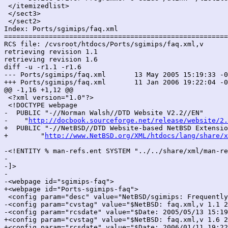
 </itemizedlist>

 </sect3>

 </sect2>

Index: Ports/sgimips/faq.xml

=======================================================
RCS file: /cvsroot/htdocs/Ports/sgimips/faq.xml,v

retrieving revision 1.1

retrieving revision 1.6

diff -u -r1.1 -r1.6

--- Ports/sgimips/faq.xml	13 May 2005 15:19:33 -0000	1.1

+++ Ports/sgimips/faq.xml	11 Jan 2006 19:22:04 -0000	1.6

@@ -1,16 +1,12 @@

 <?xml version="1.0"?>

 <!DOCTYPE webpage

-  PUBLIC "-//Norman Walsh//DTD Website V2.2//EN"

-    "
http://docbook.sourceforge.net/release/website/2.
+  PUBLIC "-//NetBSD//DTD Website-based NetBSD Extensio
+	 "
http://www.NetBSD.org/XML/htdocs/lang/share/x
-<!ENTITY % man-refs.ent SYSTEM "../../share/xml/man-re
-

-]>

-

-<webpage id="sgimips-faq">

+<webpage id="Ports-sgimips-faq">

 <config param="desc" value="NetBSD/sgimips: Frequently
-<config param="cvstag" value="$NetBSD: faq.xml,v 1.1 2
-<config param="rcsdate" value="$Date: 2005/05/13 15:19
+<config param="cvstag" value="$NetBSD: faq.xml,v 1.6 2
+<config param="rcsdate" value="$Date: 2006/01/11 19:22