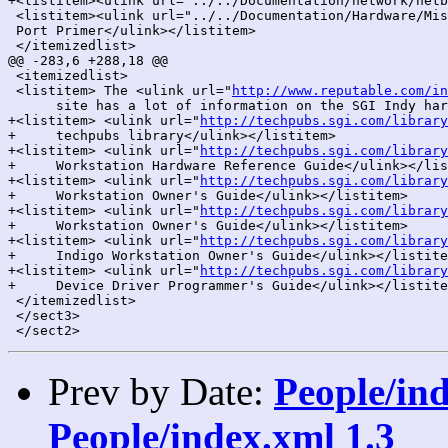
+<listitem><ulink url="../../Documentation/network/netb
 <listitem><ulink url="../../Documentation/Hardware/Mis
 Port Primer</ulink></listitem>

 </itemizedlist>

@@ -283,6 +288,18 @@

 <itemizedlist>

 <listitem> The <ulink url="
http://www.reputable.com/in
      site has a lot of information on the SGI Indy har
+<listitem> <ulink url="
http://techpubs.sgi.com/library
+     techpubs library</ulink></listitem>

+<listitem> <ulink url="
http://techpubs.sgi.com/library
+     Workstation Hardware Reference Guide</ulink></lis
+<listitem> <ulink url="
http://techpubs.sgi.com/library
+     Workstation Owner's Guide</ulink></listitem>

+<listitem> <ulink url="
http://techpubs.sgi.com/library
+     Workstation Owner's Guide</ulink></listitem>

+<listitem> <ulink url="
http://techpubs.sgi.com/library
+     Indigo Workstation Owner's Guide</ulink></listite
+<listitem> <ulink url="
http://techpubs.sgi.com/library
+     Device Driver Programmer's Guide</ulink></listite
 </itemizedlist>

 </sect3>

Prev by Date:
People/ind
People/index.xml 1.3