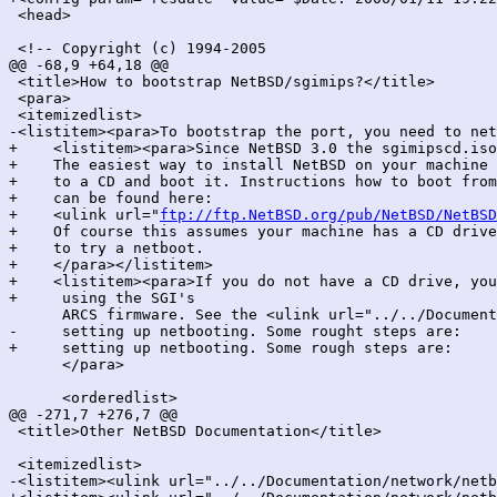
 <head>

 <!-- Copyright (c) 1994-2005

@@ -68,9 +64,18 @@

 <title>How to bootstrap NetBSD/sgimips?</title>

 <para>

 <itemizedlist>

-<listitem><para>To bootstrap the port, you need to net
+    <listitem><para>Since NetBSD 3.0 the sgimipscd.iso
+    The easiest way to install NetBSD on your machine 
+    to a CD and boot it. Instructions how to boot from
+    can be found here:

+    <ulink url="
ftp://ftp.NetBSD.org/pub/NetBSD/NetBSD
+    Of course this assumes your machine has a CD drive
+    to try a netboot.

+    </para></listitem>

+    <listitem><para>If you do not have a CD drive, you
+     using the SGI's

      ARCS firmware. See the <ulink url="../../Document
-     setting up netbooting. Some rought steps are:

+     setting up netbooting. Some rough steps are:

      </para>

      <orderedlist>

@@ -271,7 +276,7 @@

 <title>Other NetBSD Documentation</title>

 <itemizedlist>

-<listitem><ulink url="../../Documentation/network/netb