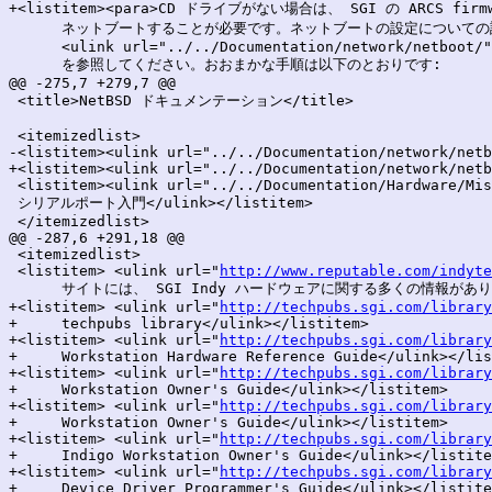
+<listitem><para>CD ドライブがない場合は、 SGI の ARCS fir
      ネットブートすることが必要です。ネットブートの設定についての
      <ulink url="../../Documentation/network/netboot/"
      を参照してください。おおまかな手順は以下のとおりです:

@@ -275,7 +279,7 @@

 <title>NetBSD ドキュメンテーション</title>

 <itemizedlist>

-<listitem><ulink url="../../Documentation/network/netb
+<listitem><ulink url="../../Documentation/network/netb
 <listitem><ulink url="../../Documentation/Hardware/Mis
 シリアルポート入門</ulink></listitem>

 </itemizedlist>

@@ -287,6 +291,18 @@

 <itemizedlist>

 <listitem> <ulink url="
http://www.reputable.com/indyte
      サイトには、 SGI Indy ハードウェアに関する多くの情報があります
+<listitem> <ulink url="
http://techpubs.sgi.com/library
+     techpubs library</ulink></listitem>

+<listitem> <ulink url="
http://techpubs.sgi.com/library
+     Workstation Hardware Reference Guide</ulink></lis
+<listitem> <ulink url="
http://techpubs.sgi.com/library
+     Workstation Owner's Guide</ulink></listitem>

+<listitem> <ulink url="
http://techpubs.sgi.com/library
+     Workstation Owner's Guide</ulink></listitem>

+<listitem> <ulink url="
http://techpubs.sgi.com/library
+     Indigo Workstation Owner's Guide</ulink></listite
+<listitem> <ulink url="
http://techpubs.sgi.com/library
+     Device Driver Programmer's Guide</ulink></listite