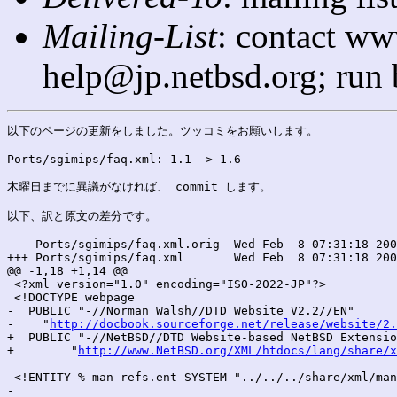
Mailing-List
: contact ww
help@jp.netbsd.org; run
以下のページの更新をしました。ツッコミをお願いします。

Ports/sgimips/faq.xml: 1.1 -> 1.6

木曜日までに異議がなければ、 commit します。

以下、訳と原文の差分です。

--- Ports/sgimips/faq.xml.orig	Wed Feb  8 07:31:18 2006

+++ Ports/sgimips/faq.xml	Wed Feb  8 07:31:18 2006

@@ -1,18 +1,14 @@

 <?xml version="1.0" encoding="ISO-2022-JP"?>

 <!DOCTYPE webpage

-  PUBLIC "-//Norman Walsh//DTD Website V2.2//EN"

-    "
http://docbook.sourceforge.net/release/website/2.
+  PUBLIC "-//NetBSD//DTD Website-based NetBSD Extensio
+	 "
http://www.NetBSD.org/XML/htdocs/lang/share/x
-<!ENTITY % man-refs.ent SYSTEM "../../../share/xml/man
-
