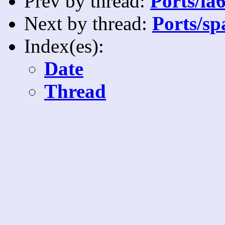
Prev by thread:
Ports/ia6
Next by thread:
Ports/sp
Index(es):
Date
Thread