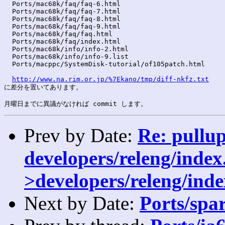
  Ports/mac68k/faq/faq-6.html

  Ports/mac68k/faq/faq-7.html

  Ports/mac68k/faq/faq-8.html

  Ports/mac68k/faq/faq-9.html

  Ports/mac68k/faq/faq.html

  Ports/mac68k/faq/index.html

  Ports/mac68k/info/info-2.html

  Ports/mac68k/info/info-9.list

  Ports/macppc/SystemDisk-tutorial/of105patch.html

http://www.na.rim.or.jp/%7Ekano/tmp/diff-nkfz.txt
に差分を置いてあります。

Prev by Date:
Re: pullu
developers/releng/index.
>developers/releng/inde
Next by Date:
Ports/spar