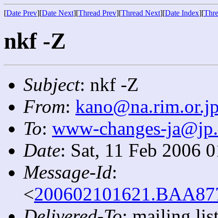
[
Date Prev
][
Date Next
][
Thread Prev
][
Thread Next
][
Date Index
][
Thre
nkf -Z
Subject
: nkf -Z
From
:
kano@na.rim.or.j
To
:
www-changes-ja@jp
Date
: Sat, 11 Feb 2006 
Message-Id
:
<
200602101621.BAA8778
Delivered-To
: mailing l