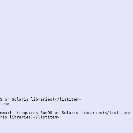
S or Solaris libraries)</listitem>

tem>

email. (requires SunOS or Solaris libraries)</listitem>

ris libraries)</listitem>
