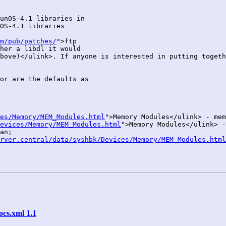
unOS-4.1 libraries in

OS-4.1 libraries

m/pub/patches/
">ftp

her a libdl it would

bove)</ulink>. If anyone is interested in putting togeth
or are the defaults as 

es/Memory/MEM_Modules.html
">Memory Modules</ulink> - mem
evices/Memory/MEM_Modules.html
">Memory Modules</ulink> -
an;

rver.central/data/syshbk/Devices/Memory/MEM_Modules.html
ocs.xml 1.1