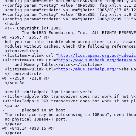
 <config param="desc" value="NetBSD/sparc Frequently As
-<config param="cvstag" value="$NetBSD: faq.xml,v 1.1 2
-<config param="rcsdate" value="$Date: 2005/01/17 05:12
+<config param="cvstag" value="$NetBSD: faq.xml,v 1.9 2
+<config param="rcsdate" value="$Date: 2006/02/09 13:56
 <head>

 <!-- Copyright (c) 2005

 	The NetBSD Foundation, Inc.  ALL RIGHTS RESERVED. -->

@@ -259,7 +255,7 @@

 but you run into trouble when using older (i.e. slower
 modules without caches. Check the following references
 <itemizedlist>

-<listitem><ulink url="
http://lios.apana.org.au/~cdewic
+<listitem><ulink url="
http://www.sunshack.org/data/sun
     and Memory Tables</ulink></listitem>

 <listitem><ulink url="
http://mbus.sunhelp.org/
">The Ro
 </itemizedlist>

@@ -725,9 +721,8 @@

 </sect3>

 <sect3 id="tadpole-3gx-transceiver">

-<title>Tadpole 3GX transceiver does not work if not \<
+<title>Tadpole 3GX transceiver does not work if not pl
 <para>

-	plugged in at boot

 The interface may be autosensing to 10BaseT, even thou
 no physical 10Base-T port.

 </para>

@@ -843,14 +838,15 @@

 </para>
