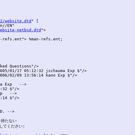
2/website.dtd
" [

n//EN"

ebsite-netbsd.dtd
">

-refs.ent"> %man-refs.ent;

ked Questions"/>

005/01/17 05:12:32 jschauma Exp $"/>

006/02/09 13:56:14 kano Exp $"/>

a Exp   -->

:32 $"/>

p   -->

:14 $"/>

持たない

てください:
