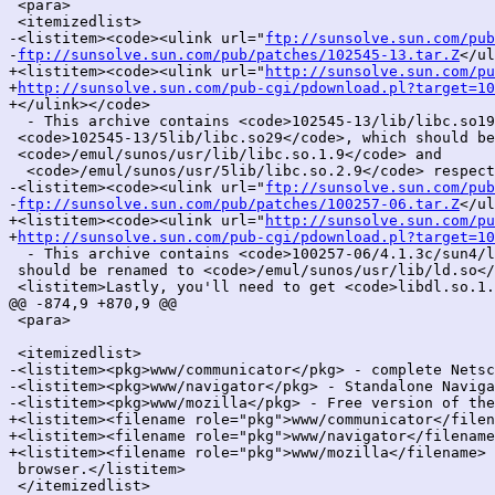
 <para>

 <itemizedlist>

-<listitem><code><ulink url="
ftp://sunsolve.sun.com/pub
-
ftp://sunsolve.sun.com/pub/patches/102545-13.tar.Z
</ul
+<listitem><code><ulink url="
http://sunsolve.sun.com/pu
+
http://sunsolve.sun.com/pub-cgi/pdownload.pl?target=10
+</ulink></code>

  - This archive contains <code>102545-13/lib/libc.so19
 <code>102545-13/5lib/libc.so29</code>, which should be
 <code>/emul/sunos/usr/lib/libc.so.1.9</code> and

  <code>/emul/sunos/usr/5lib/libc.so.2.9</code> respect
-<listitem><code><ulink url="
ftp://sunsolve.sun.com/pub
-
ftp://sunsolve.sun.com/pub/patches/100257-06.tar.Z
</ul
+<listitem><code><ulink url="
http://sunsolve.sun.com/pu
+
http://sunsolve.sun.com/pub-cgi/pdownload.pl?target=10
  - This archive contains <code>100257-06/4.1.3c/sun4/l
 should be renamed to <code>/emul/sunos/usr/lib/ld.so</
 <listitem>Lastly, you'll need to get <code>libdl.so.1.
@@ -874,9 +870,9 @@

 <para>

 <itemizedlist>

-<listitem><pkg>www/communicator</pkg> - complete Netsc
-<listitem><pkg>www/navigator</pkg> - Standalone Naviga
-<listitem><pkg>www/mozilla</pkg> - Free version of the
+<listitem><filename role="pkg">www/communicator</filen
+<listitem><filename role="pkg">www/navigator</filename
+<listitem><filename role="pkg">www/mozilla</filename> 
 browser.</listitem>

 </itemizedlist>
