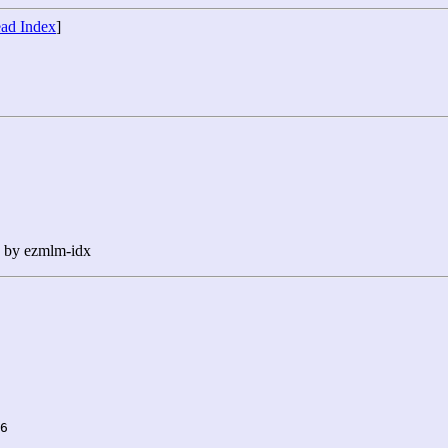
ad Index
]
n by ezmlm-idx