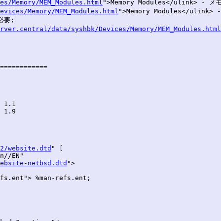
es/Memory/MEM_Modules.html
">Memory Modules</ulink> 
evices/Memory/MEM_Modules.html
">Memory Modules</ulin
必要;

rver.central/data/syshbk/Devices/Memory/MEM_Modules.html
============

2/website.dtd
" [

n//EN"

ebsite-netbsd.dtd
">

fs.ent"> %man-refs.ent;
