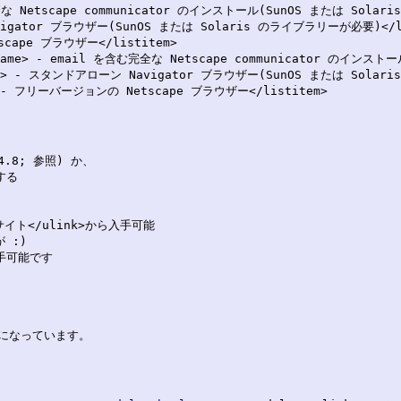
む完全な Netscape communicator のインストール(SunOS または Sola
Navigator ブラウザー(SunOS または Solaris のライブラリーが必要)</li
scape ブラウザー</listitem>

/filename> - email を含む完全な Netscape communicator のイン
lename> - スタンドアローン Navigator ブラウザー(SunOS または Sola
ame> - フリーバージョンの Netscape ブラウザー</listitem>

.8; 参照) か、

る

 サイト</ulink>から入手可能

:)

手可能です

ルトになっています。
