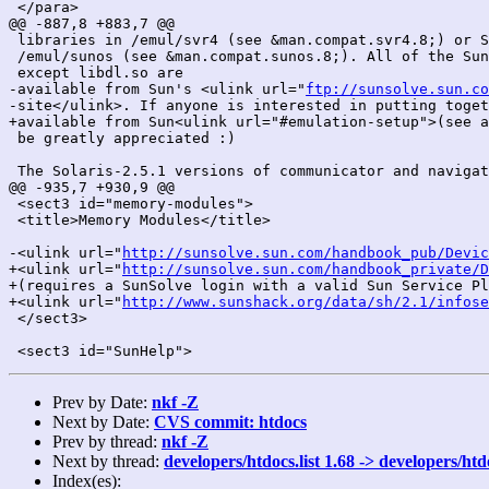
 </para>

@@ -887,8 +883,7 @@

 libraries in /emul/svr4 (see &man.compat.svr4.8;) or S
 /emul/sunos (see &man.compat.sunos.8;). All of the Sun
 except libdl.so are

-available from Sun's <ulink url="
ftp://sunsolve.sun.co
-site</ulink>. If anyone is interested in putting toget
+available from Sun<ulink url="#emulation-setup">(see a
 be greatly appreciated :)

 The Solaris-2.5.1 versions of communicator and navigat
@@ -935,7 +930,9 @@

 <sect3 id="memory-modules">

 <title>Memory Modules</title>

-<ulink url="
http://sunsolve.sun.com/handbook_pub/Devic
+<ulink url="
http://sunsolve.sun.com/handbook_private/D
+(requires a SunSolve login with a valid Sun Service Pl
+<ulink url="
http://www.sunshack.org/data/sh/2.1/infose
 </sect3>

Prev by Date:
nkf -Z
Next by Date:
CVS commit: htdocs
Prev by thread:
nkf -Z
Next by thread:
developers/htdocs.list 1.68 -> developers/htd
Index(es):