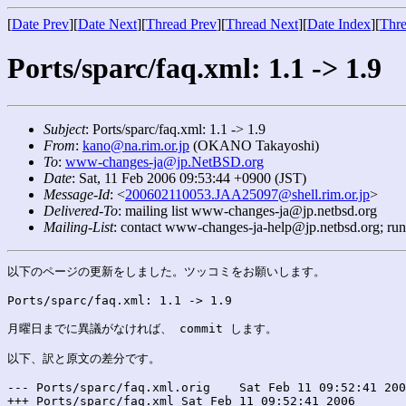
[
Date Prev
][
Date Next
][
Thread Prev
][
Thread Next
][
Date Index
][
Thre
Ports/sparc/faq.xml: 1.1 -> 1.9
Subject
: Ports/sparc/faq.xml: 1.1 -> 1.9
From
:
kano@na.rim.or.jp
(OKANO Takayoshi)
To
:
www-changes-ja@jp.NetBSD.org
Date
: Sat, 11 Feb 2006 09:53:44 +0900 (JST)
Message-Id
: <
200602110053.JAA25097@shell.rim.or.jp
>
Delivered-To
: mailing list www-changes-ja@jp.netbsd.org
Mailing-List
: contact www-changes-ja-help@jp.netbsd.org; ru
以下のページの更新をしました。ツッコミをお願いします。

Ports/sparc/faq.xml: 1.1 -> 1.9

月曜日までに異議がなければ、 commit します。

以下、訳と原文の差分です。

--- Ports/sparc/faq.xml.orig	Sat Feb 11 09:52:41 2006

+++ Ports/sparc/faq.xml	Sat Feb 11 09:52:41 2006
