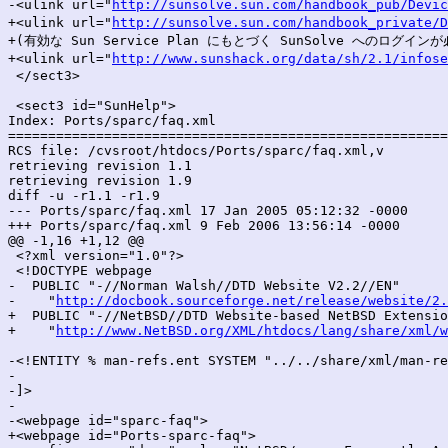
-<ulink url="
http://sunsolve.sun.com/handbook_pub/Devic
+<ulink url="
http://sunsolve.sun.com/handbook_private/D
+(有効な Sun Service Plan にもとづく SunSolve へのログインが
+<ulink url="
http://www.sunshack.org/data/sh/2.1/infose
 </sect3>

 <sect3 id="SunHelp">

Index: Ports/sparc/faq.xml

=======================================================
RCS file: /cvsroot/htdocs/Ports/sparc/faq.xml,v

retrieving revision 1.1

retrieving revision 1.9

diff -u -r1.1 -r1.9

--- Ports/sparc/faq.xml	17 Jan 2005 05:12:32 -0000	1.1

+++ Ports/sparc/faq.xml	9 Feb 2006 13:56:14 -0000	1.9

@@ -1,16 +1,12 @@

 <?xml version="1.0"?>

 <!DOCTYPE webpage

-  PUBLIC "-//Norman Walsh//DTD Website V2.2//EN"

-    "
http://docbook.sourceforge.net/release/website/2.
+  PUBLIC "-//NetBSD//DTD Website-based NetBSD Extensio
+    "
http://www.NetBSD.org/XML/htdocs/lang/share/xml/w
-<!ENTITY % man-refs.ent SYSTEM "../../share/xml/man-re
-

-]>

-

-<webpage id="sparc-faq">

+<webpage id="Ports-sparc-faq">
