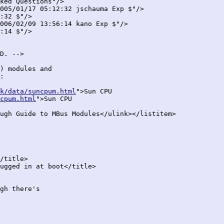
ked Questions"/>

005/01/17 05:12:32 jschauma Exp $"/>

:32 $"/>

006/02/09 13:56:14 kano Exp $"/>

:14 $"/>

) modules and

: 

k/data/suncpum.html
">Sun CPU

cpum.html
">Sun CPU

ugh Guide to MBus Modules</ulink></listitem>

/title>

ugged in at boot</title>

gh there's
