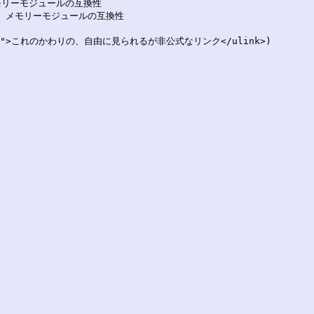
- メモリーモジュールの互換性

k> - メモリーモジュールの互換性

">これのかわりの、自由に見られるが非公式なリンク</ulink>)
