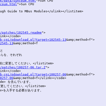
k/data/suncpum.html
">Sun CPU

cpum.html
">Sun CPU

ugh Guide to MBus Modules</ulink></listitem>

/patches/102545.readme
">

ink></code>

b-cgi/pdownload.pl?target=102545-13
&amp;method=f">

2545-13
&amp;method=f

と

これらを、それぞれ

いう名前に変更してください。</listitem>

/patches/100257-06.tar.Z
">

ink></code>

b-cgi/pdownload.pl?target=100257-06
&amp;method=f">

0257-06
&amp;method=f</ulink></code>

code> を含んでいます。

に変更してください。</listitem>

/code>を入手する必要があります。
