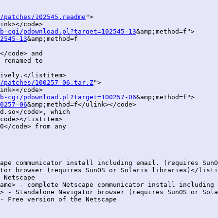
/patches/102545.readme
">

ink></code>

b-cgi/pdownload.pl?target=102545-13
&amp;method=f">

2545-13
&amp;method=f

</code> and

 renamed to

ively.</listitem>

/patches/100257-06.tar.Z
">

ink></code>

b-cgi/pdownload.pl?target=100257-06
&amp;method=f">

0257-06
&amp;method=f</ulink></code>

d.so</code>, which

code></listitem>

0</code> from any

ape communicator install including email. (requires SunO
tor browser (requires SunOS or Solaris libraries)</listi
 Netscape

ame> - complete Netscape communicator install including 
> - Standalone Navigator browser (requires SunOS or Sola
- Free version of the Netscape
