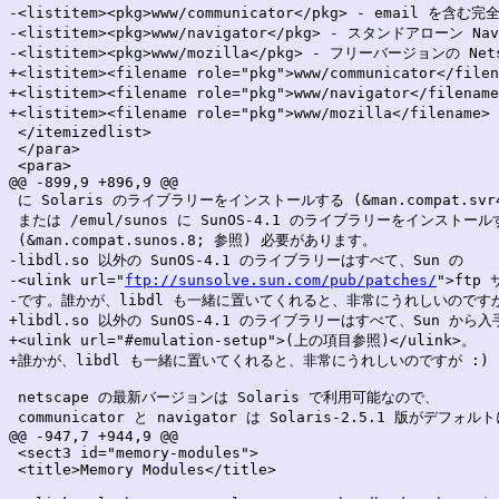
-<listitem><pkg>www/communicator</pkg> - email を含
-<listitem><pkg>www/navigator</pkg> - スタンドアローン 
-<listitem><pkg>www/mozilla</pkg> - フリーバージョンの Net
+<listitem><filename role="pkg">www/communicator<
+<listitem><filename role="pkg">www/navigator</fi
+<listitem><filename role="pkg">www/mozilla</filen
 </itemizedlist>

 </para>

 <para>

@@ -899,9 +896,9 @@

 に Solaris のライブラリーをインストールする (&man.compat.svr4
 または /emul/sunos に SunOS-4.1 のライブラリーをインストールす
 (&man.compat.sunos.8; 参照) 必要があります。

-libdl.so 以外の SunOS-4.1 のライブラリーはすべて、Sun の

-<ulink url="
ftp://sunsolve.sun.com/pub/patches/
">ftp
-です。誰かが、libdl も一緒に置いてくれると、非常にうれしいのですが 
+libdl.so 以外の SunOS-4.1 のライブラリーはすべて、Sun から入
+<ulink url="#emulation-setup">(上の項目参照)</ulink>。

+誰かが、libdl も一緒に置いてくれると、非常にうれしいのですが :)

 netscape の最新バージョンは Solaris で利用可能なので、

 communicator と navigator は Solaris-2.5.1 版がデフォ
@@ -947,7 +944,9 @@

 <sect3 id="memory-modules">

 <title>Memory Modules</title>
