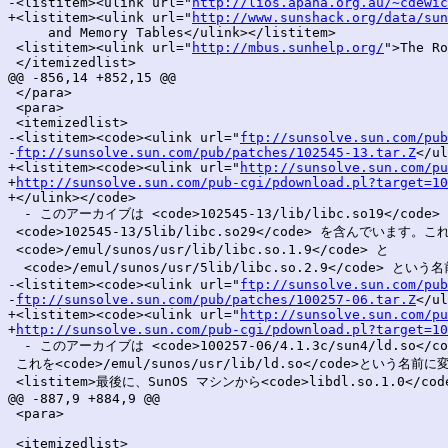
-<listitem><ulink url="
http://lios.apana.org.au/~cdewic
+<listitem><ulink url="
http://www.sunshack.org/data/sun
     and Memory Tables</ulink></listitem>

 <listitem><ulink url="
http://mbus.sunhelp.org/
">The Ro
 </itemizedlist>

@@ -856,14 +852,15 @@

 </para>

 <para>

 <itemizedlist>

-<listitem><code><ulink url="
ftp://sunsolve.sun.com/pub
-
ftp://sunsolve.sun.com/pub/patches/102545-13.tar.Z
</ul
+<listitem><code><ulink url="
http://sunsolve.sun.com/pu
+
http://sunsolve.sun.com/pub-cgi/pdownload.pl?target=10
+</ulink></code>

  - このアーカイブは <code>102545-13/lib/libc.so19</code> 
 <code>102545-13/5lib/libc.so29</code> を含んでいます。
 <code>/emul/sunos/usr/lib/libc.so.1.9</code> と

  <code>/emul/sunos/usr/5lib/libc.so.2.9</code> と
-<listitem><code><ulink url="
ftp://sunsolve.sun.com/pub
-
ftp://sunsolve.sun.com/pub/patches/100257-06.tar.Z
</ul
+<listitem><code><ulink url="
http://sunsolve.sun.com/pu
+
http://sunsolve.sun.com/pub-cgi/pdownload.pl?target=10
  - このアーカイブは <code>100257-06/4.1.3c/sun4/ld.so</
 これを<code>/emul/sunos/usr/lib/ld.so</code>という名前
 <listitem>最後に、SunOS マシンから<code>libdl.so.1.0<
@@ -887,9 +884,9 @@

 <para>

 <itemizedlist>
