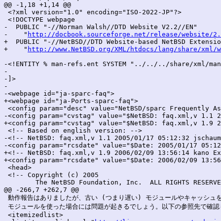
@@ -1,18 +1,14 @@

 <?xml version="1.0" encoding="ISO-2022-JP"?>

 <!DOCTYPE webpage

-  PUBLIC "-//Norman Walsh//DTD Website V2.2//EN"

-    "
http://docbook.sourceforge.net/release/website/2.
+  PUBLIC "-//NetBSD//DTD Website-based NetBSD Extensio
+    "
http://www.NetBSD.org/XML/htdocs/lang/share/xml/w
-<!ENTITY % man-refs.ent SYSTEM "../../../share/xml/man
-

-]>

-

-<webpage id="ja-sparc-faq">

+<webpage id="ja-Ports-sparc-faq">

 <config param="desc" value="NetBSD/sparc Frequently As
-<config param="cvstag" value="$NetBSD: faq.xml,v 1.1 2
+<config param="cvstag" value="$NetBSD: faq.xml,v 1.9 2
 <!-- Based on english version: -->

-<!-- NetBSD: faq.xml,v 1.1 2005/01/17 05:12:32 jschaum
-<config param="rcsdate" value="$Date: 2005/01/17 05:12
+<!-- NetBSD: faq.xml,v 1.9 2006/02/09 13:56:14 kano Ex
+<config param="rcsdate" value="$Date: 2006/02/09 13:56
 <head>

 <!-- Copyright (c) 2005

 	The NetBSD Foundation, Inc.  ALL RIGHTS RESERVED. -->

@@ -266,7 +262,7 @@

 動作報告はありましたが、古い (つまり遅い) モジュールやキャッシュを
 モジュールを使った場合には問題が起きるでしょう。以下の参照先で確認し
 <itemizedlist>
