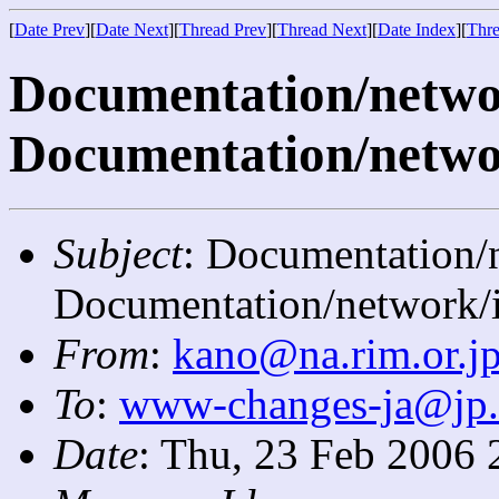
[
Date Prev
][
Date Next
][
Thread Prev
][
Thread Next
][
Date Index
][
Thre
Documentation/network
Documentation/networ
Subject
: Documentation/n
Documentation/network/i
From
:
kano@na.rim.or.j
To
:
www-changes-ja@jp
Date
: Thu, 23 Feb 2006 