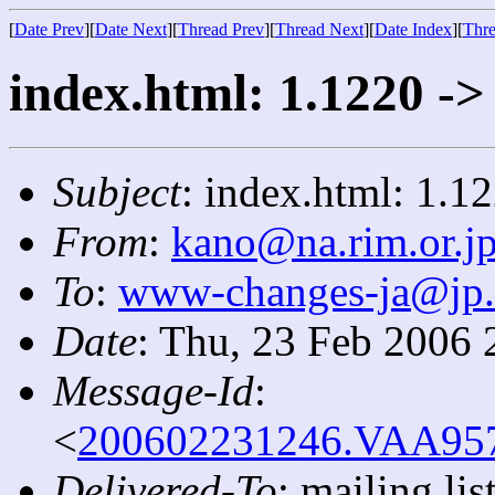
[
Date Prev
][
Date Next
][
Thread Prev
][
Thread Next
][
Date Index
][
Thre
index.html: 1.1220 ->
Subject
: index.html: 1.1
From
:
kano@na.rim.or.j
To
:
www-changes-ja@jp
Date
: Thu, 23 Feb 2006 
Message-Id
:
<
200602231246.VAA9571
Delivered-To
: mailing l