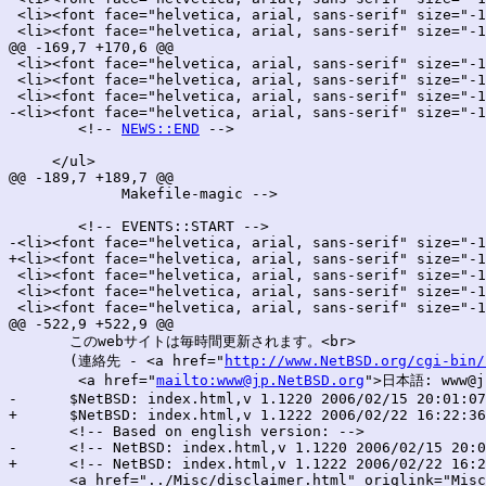
 <li><font face="helvetica, arial, sans-serif" size="-1
 <li><font face="helvetica, arial, sans-serif" size="-1
@@ -169,7 +170,6 @@

 <li><font face="helvetica, arial, sans-serif" size="-1
 <li><font face="helvetica, arial, sans-serif" size="-1
 <li><font face="helvetica, arial, sans-serif" size="-1
-<li><font face="helvetica, arial, sans-serif" size="-1
 	<!-- 
NEWS::END
 -->

     </ul>

@@ -189,7 +189,7 @@

 	     Makefile-magic -->

 	<!-- EVENTS::START -->

-<li><font face="helvetica, arial, sans-serif" size="-1
+<li><font face="helvetica, arial, sans-serif" size="-1
 <li><font face="helvetica, arial, sans-serif" size="-1
 <li><font face="helvetica, arial, sans-serif" size="-1
 <li><font face="helvetica, arial, sans-serif" size="-1
@@ -522,9 +522,9 @@

       このwebサイトは毎時間更新されます。<br>

       (連絡先 - <a href="
http://www.NetBSD.org/cgi-bin/
        <a href="
mailto:www@jp.NetBSD.org
">日本語: www@jp
-      $NetBSD: index.html,v 1.1220 2006/02/15 20:01:07
+      $NetBSD: index.html,v 1.1222 2006/02/22 16:22:36
       <!-- Based on english version: -->

-      <!-- NetBSD: index.html,v 1.1220 2006/02/15 20:0
+      <!-- NetBSD: index.html,v 1.1222 2006/02/22 16:2
       <a href="../Misc/disclaimer.html" origlink="Misc