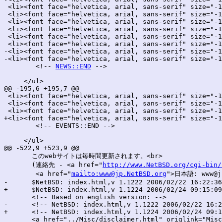
 <li><font face="helvetica, arial, sans-serif" size="-1
 <li><font face="helvetica, arial, sans-serif" size="-1
 <li><font face="helvetica, arial, sans-serif" size="-1
 <li><font face="helvetica, arial, sans-serif" size="-1
 <li><font face="helvetica, arial, sans-serif" size="-1
 <li><font face="helvetica, arial, sans-serif" size="-1
-<li><font face="helvetica, arial, sans-serif" size="-1
-<li><font face="helvetica, arial, sans-serif" size="-1
 	<!-- 
NEWS::END
 -->

     </ul>

@@ -195,6 +195,7 @@

 <li><font face="helvetica, arial, sans-serif" size="-1
 <li><font face="helvetica, arial, sans-serif" size="-1
 <li><font face="helvetica, arial, sans-serif" size="-1
+<li><font face="helvetica, arial, sans-serif" size="-1
 	<!-- EVENTS::END -->

     </ul>

@@ -522,9 +523,9 @@

       このwebサイトは毎時間更新されます。<br>

       (連絡先 - <a href="
http://www.NetBSD.org/cgi-bin/
        <a href="
mailto:www@jp.NetBSD.org
">日本語: www@jp
-      $NetBSD: index.html,v 1.1222 2006/02/22 16:22:36
+      $NetBSD: index.html,v 1.1224 2006/02/24 09:15:09
       <!-- Based on english version: -->

-      <!-- NetBSD: index.html,v 1.1222 2006/02/22 16:2
+      <!-- NetBSD: index.html,v 1.1224 2006/02/24 09:1
       <a href="../Misc/disclaimer.html" origlink="Misc