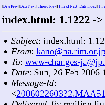
[
Date Prev
][
Date Next
][
Thread Prev
][
Thread Next
][
Date Index
][
Thre
index.html: 1.1222 ->
Subject
: index.html: 1.1
From
:
kano@na.rim.or.j
To
:
www-changes-ja@jp
Date
: Sun, 26 Feb 2006 
Message-Id
:
<
200602260332.MAA5141
Delivered-To
: mailing l