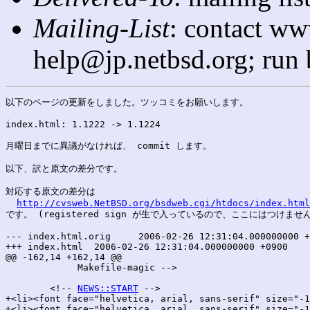
Mailing-List
: contact ww
help@jp.netbsd.org; run
以下のページの更新をしました。ツッコミをお願いします。

index.html: 1.1222 -> 1.1224

月曜日までに異議がなければ、 commit します。

以下、訳と原文の差分です。

対応する原文の差分は

http://cvsweb.NetBSD.org/bsdweb.cgi/htdocs/index.html
です。 (registered sign が生で入っているので、ここにはつけません
--- index.html.orig	2006-02-26 12:31:04.000000000 +0900

+++ index.html	2006-02-26 12:31:04.000000000 +0900

@@ -162,14 +162,14 @@

 	     Makefile-magic -->

 	<!-- 
NEWS::START
 -->

+<li><font face="helvetica, arial, sans-serif" size="-1
+<li><font face="helvetica, arial, sans-serif" size="-1