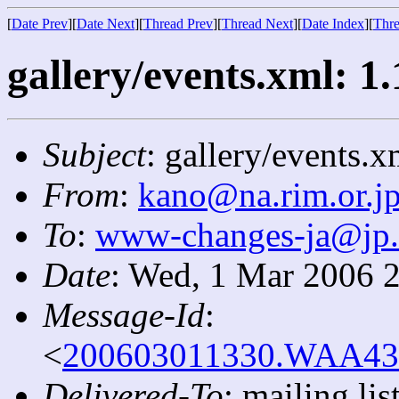
[
Date Prev
][
Date Next
][
Thread Prev
][
Thread Next
][
Date Index
][
Thre
gallery/events.xml: 1.
Subject
: gallery/events.x
From
:
kano@na.rim.or.j
To
:
www-changes-ja@jp
Date
: Wed, 1 Mar 2006 
Message-Id
:
<
200603011330.WAA4366
Delivered-To
: mailing l