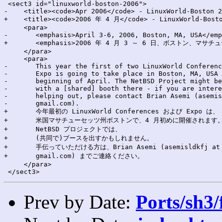
 <sect3 id="linuxworld-boston-2006">

-    <title><code>Apr 2006</code> - LinuxWorld-Boston 2
+    <title><code>2006 年 4 月</code> - LinuxWorld-Bosto
     <para>

-	<emphasis>April 3-6, 2006, Boston, MA, USA</emphasis>

+	<emphasis>2006 年 4 月 3 ～ 6 日、ボストン、マサチューセッツ州、米国</emphasis>

     </para>

     <para>

-	This year the first of two LinuxWorld Conferences &amp;

-	Expo is going to take place in Boston, MA, USA at the

-	beginning of April. The NetBSD Project might be represented

-	with a [shared] booth there - if you are interested in

-	helping out, please contact Brian Asemi (asemisldkfj at

-	gmail.com).

+	今年最初の LinuxWorld Conferences および Expo は、

+	米国マサチューセッツ州ボストンで、4 月初めに開催されます。

+	NetBSD プロジェクトでは、

+	(共同で)ブースを出すかもしれません。

+	手伝っていただける方は、Brian Asemi (asemisldkfj at

+	gmail.com) までご連絡ください。

     </para>

Prev by Date:
Ports/sh3/f