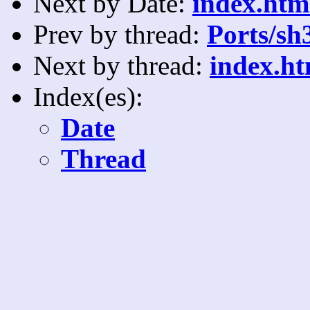
Next by Date:
index.htm
Prev by thread:
Ports/sh3
Next by thread:
index.ht
Index(es):
Date
Thread