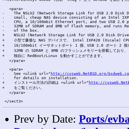
   <para>

-    The NSLU2 (Network Storage Link for USB 2.0 Disk D
-    small, cheap NAS device consisting of an Intel IXP
-    CPU, a 10/100mbit Ethernet port, and two USB 2.0 p
-    32MB of SDRAM and 8MB of Flash memory, and runs Re
-    of the box. 

+    NSLU2 (Network Storage Link for USB 2.0 Disk Driv
+    小型で廉価な NAS デバイスで、 Intel IXP420 (Xscale) CP
+    10/100mbit イーサネットポート 1 個、USB 2.0 ポート 2 
+    32MB の SDRAM と 8MB のフラッシュメモリーを搭載しており、

+    独自に RedBoot/Linux を動かすことができます。

   </para>

   <para>

-    See <ulink url="
http://cvsweb.NetBSD.org/bsdweb.cg
-    for details on installation. 

+    インストール方法の詳細は <ulink url="
http://cvsweb.Net
+    をご覧ください。

   </para>

Prev by Date:
Ports/evb