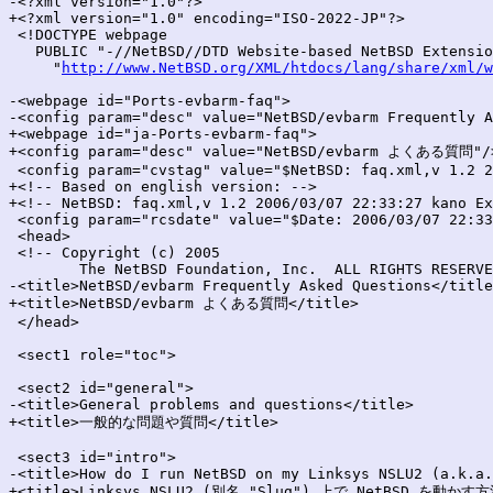
-<?xml version="1.0"?>

+<?xml version="1.0" encoding="ISO-2022-JP"?>

 <!DOCTYPE webpage

   PUBLIC "-//NetBSD//DTD Website-based NetBSD Extensio
     "
http://www.NetBSD.org/XML/htdocs/lang/share/xml/w
-<webpage id="Ports-evbarm-faq">

-<config param="desc" value="NetBSD/evbarm Frequently A
+<webpage id="ja-Ports-evbarm-faq">

+<config param="desc" value="NetBSD/evbarm よくある質問"/>
 <config param="cvstag" value="$NetBSD: faq.xml,v 1.2 2
+<!-- Based on english version: -->

+<!-- NetBSD: faq.xml,v 1.2 2006/03/07 22:33:27 kano Ex
 <config param="rcsdate" value="$Date: 2006/03/07 22:33
 <head>

 <!-- Copyright (c) 2005

 	The NetBSD Foundation, Inc.  ALL RIGHTS RESERVED. -->

-<title>NetBSD/evbarm Frequently Asked Questions</title
+<title>NetBSD/evbarm よくある質問</title>

 </head>

 <sect1 role="toc">

 <sect2 id="general">

-<title>General problems and questions</title>

+<title>一般的な問題や質問</title>

 <sect3 id="intro">

-<title>How do I run NetBSD on my Linksys NSLU2 (a.k.a.
+<title>Linksys NSLU2 (別名 "Slug") 上で NetBSD を動かす方法