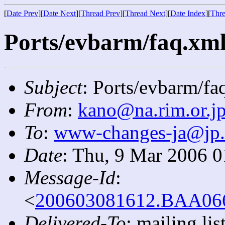
[
Date Prev
][
Date Next
][
Thread Prev
][
Thread Next
][
Date Index
][
Thre
Ports/evbarm/faq.xml
Subject
: Ports/evbarm/fa
From
:
kano@na.rim.or.j
To
:
www-changes-ja@jp
Date
: Thu, 9 Mar 2006 
Message-Id
:
<
200603081612.BAA0668
Delivered-To
: mailing l