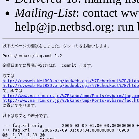
Mailing-List
: contact ww
help@jp.netbsd.org; run
以下のページの翻訳をしました。ツッコミをお願いします。

Ports/evbarm/faq.xml 1.2

金曜日までに異議がなければ、 commit します。

http://cvsweb.NetBSD.org/bsdweb.cgi/%7Echeckout%7E/htdo
http://cvsweb.NetBSD.org/bsdweb.cgi/%7Echeckout%7E/htdo
http://www.na.rim.or.jp/%7Ekano/tmp/Ports/evbarm/faq.xm
http://www.na.rim.or.jp/%7Ekano/tmp/Ports/evbarm/faq.ht

に置いてあります。

以下は原文との差分です。

--- faq.xml.orig	2006-03-09 01:00:03.000000000 +0900

+++ faq.xml	2006-03-09 01:08:04.000000000 +0900

@@ -1,37 +1,39 @@
