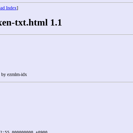
ad Index
]
xen-txt.html 1.1
n by ezmlm-idx