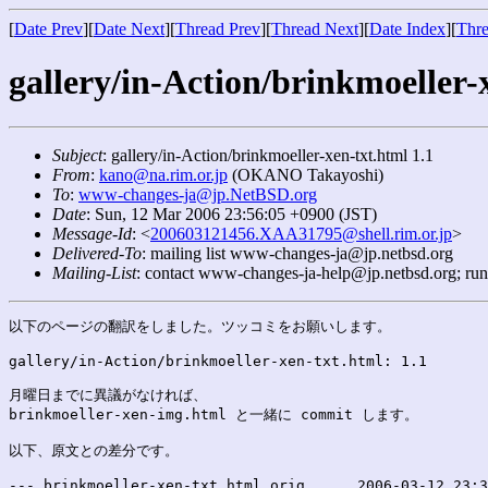
[
Date Prev
][
Date Next
][
Thread Prev
][
Thread Next
][
Date Index
][
Thre
gallery/in-Action/brinkmoeller-
Subject
: gallery/in-Action/brinkmoeller-xen-txt.html 1.1
From
:
kano@na.rim.or.jp
(OKANO Takayoshi)
To
:
www-changes-ja@jp.NetBSD.org
Date
: Sun, 12 Mar 2006 23:56:05 +0900 (JST)
Message-Id
: <
200603121456.XAA31795@shell.rim.or.jp
>
Delivered-To
: mailing list www-changes-ja@jp.netbsd.org
Mailing-List
: contact www-changes-ja-help@jp.netbsd.org; ru
以下のページの翻訳をしました。ツッコミをお願いします。

gallery/in-Action/brinkmoeller-xen-txt.html: 1.1

月曜日までに異議がなければ、

brinkmoeller-xen-img.html と一緒に commit します。

以下、原文との差分です。

--- brinkmoeller-xen-txt.html.orig	2006-03-12 23:32:55.000000000 +0900
