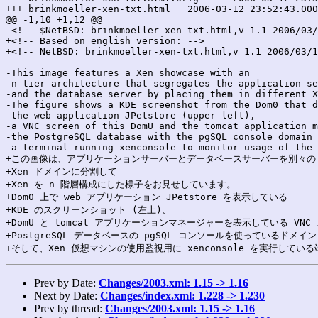
+++ brinkmoeller-xen-txt.html	2006-03-12 23:52:43.000000000 +0900

@@ -1,10 +1,12 @@

 <!-- $NetBSD: brinkmoeller-xen-txt.html,v 1.1 2006/03/
+<!-- Based on english version: -->

+<!-- NetBSD: brinkmoeller-xen-txt.html,v 1.1 2006/03/1
-This image features a Xen showcase with an

-n-tier architecture that segregates the application se
-and the database server by placing them in different X
-The figure shows a KDE screenshot from the Dom0 that d
-the web application JPetstore (upper left), 

-a VNC screen of this DomU and the tomcat application m
-the PostgreSQL database with the pgSQL console domain 
-a terminal running xenconsole to monitor usage of the 
+この画像は、アプリケーションサーバーとデータベースサーバーを別々の

+Xen ドメインに分割して

+Xen を n 階層構成にした様子をお見せしています。

+Dom0 上で web アプリケーション JPetstore を表示している

+KDE のスクリーンショット (左上)、

+DomU と tomcat アプリケーションマネージャーを表示している VNC 
+PostgreSQL データベースの pgSQL コンソールを使っているドメイン 
Prev by Date:
Changes/2003.xml: 1.15 -> 1.16
Next by Date:
Changes/index.xml: 1.228 -> 1.230
Prev by thread:
Changes/2003.xml: 1.15 -> 1.16