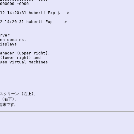
12 14:20:31 hubertf Exp $ -->

2 14:20:31 hubertf Exp   -->

rver

en domains.

isplays

anager (upper right), 

(lower right) and

Xen virtual machines.

スクリーン (右上)、

(右下)、
