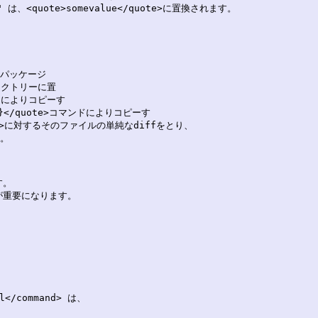
}" は、<quote>somevalue</quote>に置換されます。

パッケージ

クトリーに置

ドによりコピーす

P}</quote>コマンドによりコピーす

ame>に対するそのファイルの単純なdiffをとり、

。

。

が重要になります。

/command> は、
