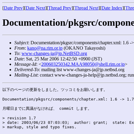
[
Date Prev
][
Date Next
][
Thread Prev
][
Thread Next
][
Date Index
][
Thre
Documentation/pkgsrc/component
Subject
: Documentation/pkgsrc/components/chapter.xml: 1.6 ->
From
:
kano@na.rim.or.jp
(OKANO Takayoshi)
To
:
www-changes-ja@jp.NetBSD.org
Date
: Sat, 25 Mar 2006 12:42:50 +0900 (JST)
Message-Id
: <
200603250342.MAA98050@shell.rim.or.jp
>
Delivered-To
: mailing list www-changes-ja@jp.netbsd.org
Mailing-List
: contact www-changes-ja-help@jp.netbsd.org; ru
以下のページの更新をしました。ツッコミをお願いします。

Documentation/pkgsrc/components/chapter.xml: 1.6 -> 1.7

月曜日までに異議がなければ、 commit します。

> revision 1.7

> date: 2003/06/23 07:03:03;  author: grant;  state: Ex
> markup, style and typo fixes.
