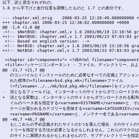
以下、訳と原文それぞれの、

1.6 から字下げと改行位置を調整したものと 1.7 との差分です。

--- chapter.xml.orig	2006-03-25 12:20:49.000000000 +0900

+++ chapter.xml	2006-03-25 12:38:02.000000000 +0900

@@ -1,6 +1,6 @@

-<!-- $NetBSD: chapter.xml,v 1.6 2003/06/19 13:10:56 gr
+<!-- $NetBSD: chapter.xml,v 1.7 2003/06/23 07:03:03 gr
 <!-- Based on english version: -->

-<!-- NetBSD: chapter.xml,v 1.6 2003/06/19 13:10:56 gra
+<!-- NetBSD: chapter.xml,v 1.7 2003/06/23 07:03:03 gra
 <chapter id="components"> <?dbhtml filename="component
 <title>パッケージコンポーネント - ファイル、ディレクトリー、およびコ
@@ -21,7 +21,7 @@

   のコンパイルとインストールのために必要なすべての定義とアクション
   れた標準の<filename>bsd.pkg.mk</filename>ファイル

   (<filename>../../mk/bsd.pkg.mk</filename>)をインク
-  須となるフィールドは、インターネットのサイトからダウンロードされ
+  須となる変数は、インターネットのサイトからダウンロードされる配布
   イルのベース名を指定する<varname>DISTNAME</varname>と、その
   ケージが置かれるカテゴリーを意味する<varname>CATEGORIES</
   <varname>PKGNAME</varname>と、メンテナー名である<varna
@@ -46,7 +46,7 @@

   もしこれらの予め定義されたサイトの1つを選んだ場合、そのサイトのサ
   トリーを指定する方法が必要となるかもしれません。これらのマクロは
   のサイトに展開されるかもしれませんので、サブディレクトリーを指定