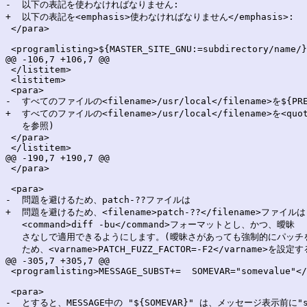
-  以下の表記を使わなければなりません:

+  以下の表記を<emphasis>使わなければなりません</emphasis>:

 </para>

 <programlisting>${MASTER_SITE_GNU:=subdirectory/name/}
@@ -106,7 +106,7 @@

 </listitem>

 <listitem>

 <para>

-  すべてのファイルの<filename>/usr/local</filename>を$
+  すべてのファイルの<filename>/usr/local</filename>を<q
   を参照)

 </para>

 </listitem>

@@ -190,7 +190,7 @@

 </para>

 <para>

-  問題を避けるため、patch-??ファイルは

+  問題を避けるため、<filename>patch-??</filename>ファイルは

   <command>diff -bu</command>フォーマットとし、かつ、曖昧

   さなしで適用できるようにします。(曖昧さがあっても強制的にパッチを
   ため、<varname>PATCH_FUZZ_FACTOR=-F2</varname
@@ -305,7 +305,7 @@

 <programlisting>MESSAGE_SUBST+=  SOMEVAR="somevalue"</
 <para>

-  とすると、MESSAGE中の "${SOMEVAR}" は、メッセージ表示前に"s