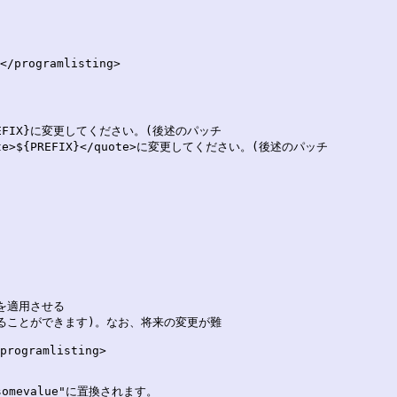
</programlisting>

{PREFIX}に変更してください。(後述のパッチ

uote>${PREFIX}</quote>に変更してください。(後述のパッチ

適用させる

>を設定することができます)。なお、将来の変更が難

programlisting>

omevalue"に置換されます。
