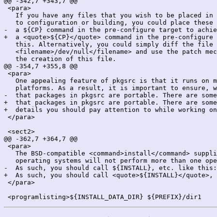
@@ -342,7 +343,7 @@

 <para>

   If you have any files that you wish to be placed in 
   to configuration or building, you could place these 
-  a ${CP} command in the pre-configure target to achie
+  a <quote>${CP}</quote> command in the pre-configure 
   this. Alternatively, you could simply diff the file 
   <filename>/dev/null</filename> and use the patch mec
   the creation of this file.

@@ -354,7 +355,8 @@

 <para>

   One appealing feature of pkgsrc is that it runs on m
   platforms. As a result, it is important to ensure, w
-  that packages in pkgsrc are portable. There are some
+  that packages in pkgsrc are portable. There are some
+  details you should pay attention to while working on
 </para>

 <sect2>

@@ -362,7 +364,7 @@

 <para>

   The BSD-compatible <command>install</command> suppli
   operating systems will not perform more than one ope
-  As such, you should call ${INSTALL}, etc. like this:

+  As such, you should call <quote>${INSTALL}</quote>, 
 </para>
