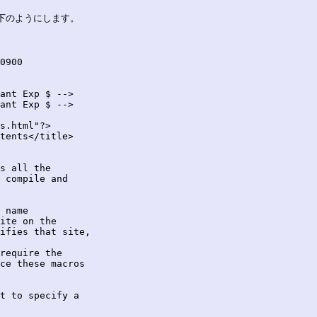
、以下のようにします。

ant Exp $ -->

ant Exp $ -->

s.html"?>

tents</title>

s all the

 compile and

 name

ite on the

ifies that site,

require the

ce these macros

t to specify a
