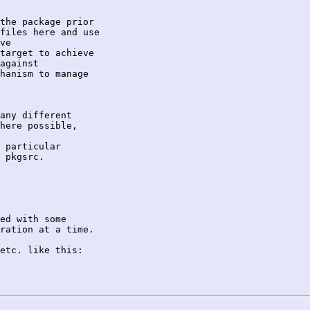
the package prior

files here and use

ve

target to achieve

against

hanism to manage

any different

here possible,

 

 particular

 pkgsrc.

ed with some

ration at a time.

etc. like this:
