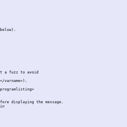
below).

t a fuzz to avoid

</varname>).

programlisting>

fore displaying the message.

in
