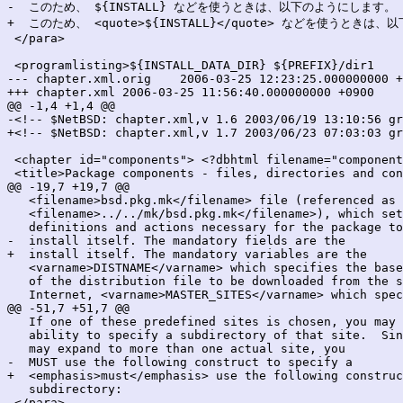
-  このため、 ${INSTALL} などを使うときは、以下のようにします。

+  このため、 <quote>${INSTALL}</quote> などを使うときは
 </para>

 <programlisting>${INSTALL_DATA_DIR} ${PREFIX}/dir1

--- chapter.xml.orig	2006-03-25 12:23:25.000000000 +0900

+++ chapter.xml	2006-03-25 11:56:40.000000000 +0900

@@ -1,4 +1,4 @@

-<!-- $NetBSD: chapter.xml,v 1.6 2003/06/19 13:10:56 gr
+<!-- $NetBSD: chapter.xml,v 1.7 2003/06/23 07:03:03 gr
 <chapter id="components"> <?dbhtml filename="component
 <title>Package components - files, directories and con
@@ -19,7 +19,7 @@

   <filename>bsd.pkg.mk</filename> file (referenced as

   <filename>../../mk/bsd.pkg.mk</filename>), which set
   definitions and actions necessary for the package to
-  install itself. The mandatory fields are the

+  install itself. The mandatory variables are the

   <varname>DISTNAME</varname> which specifies the base
   of the distribution file to be downloaded from the s
   Internet, <varname>MASTER_SITES</varname> which spec
@@ -51,7 +51,7 @@

   If one of these predefined sites is chosen, you may 
   ability to specify a subdirectory of that site.  Sin
   may expand to more than one actual site, you

-  MUST use the following construct to specify a

+  <emphasis>must</emphasis> use the following construc
   subdirectory:

 </para>
