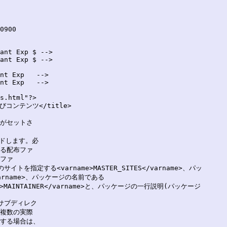
ant Exp $ -->

ant Exp $ -->

nt Exp   -->

nt Exp   -->

s.html"?>

ンテンツ</title>

がセットさ

ルードします。必

る配布ファ

ファ

サイトを指定する<varname>MASTER_SITES</varname>、パッ

varname>、パッケージの名前である

me>MAINTAINER</varname>と、パッケージの一行説明(パッケージ

ブディレク

複数の実際

する場合は、
