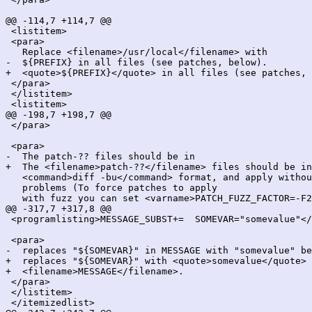
@@ -114,7 +114,7 @@

 <listitem>

 <para>

   Replace <filename>/usr/local</filename> with

-  ${PREFIX} in all files (see patches, below).

+  <quote>${PREFIX}</quote> in all files (see patches, 
 </para>

 </listitem>

 <listitem>

@@ -198,7 +198,7 @@

 </para>

 <para>

-  The patch-?? files should be in

+  The <filename>patch-??</filename> files should be in

   <command>diff -bu</command> format, and apply withou
   problems (To force patches to apply

   with fuzz you can set <varname>PATCH_FUZZ_FACTOR=-F2
@@ -317,7 +317,8 @@

 <programlisting>MESSAGE_SUBST+=  SOMEVAR="somevalue"</
 <para>

-  replaces "${SOMEVAR}" in MESSAGE with "somevalue" be
+  replaces "${SOMEVAR}" with <quote>somevalue</quote> 
+  <filename>MESSAGE</filename>.

 </para>

 </listitem>

 </itemizedlist>
