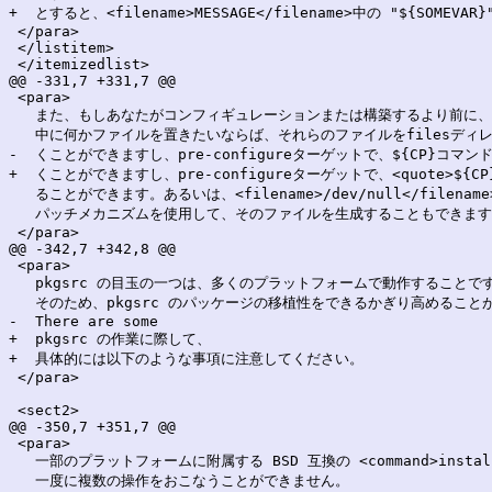
+  とすると、<filename>MESSAGE</filename>中の "${SOMEVAR
 </para>

 </listitem>

 </itemizedlist>

@@ -331,7 +331,7 @@

 <para>

   また、もしあなたがコンフィギュレーションまたは構築するより前に、
   中に何かファイルを置きたいならば、それらのファイルをfilesディレ
-  くことができますし、pre-configureターゲットで、${CP}コマン
+  くことができますし、pre-configureターゲットで、<quote>${C
   ることができます。あるいは、<filename>/dev/null</filen
   パッチメカニズムを使用して、そのファイルを生成することもできます
 </para>

@@ -342,7 +342,8 @@

 <para>

   pkgsrc の目玉の一つは、多くのプラットフォームで動作することです
   そのため、pkgsrc のパッケージの移植性をできるかぎり高めること
-  There are some 

+  pkgsrc の作業に際して、

+  具体的には以下のような事項に注意してください。

 </para>

 <sect2>

@@ -350,7 +351,7 @@

 <para>

   一部のプラットフォームに附属する BSD 互換の <command>install<
   一度に複数の操作をおこなうことができません。
