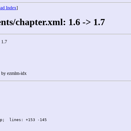
ad Index
]
s/chapter.xml: 1.6 -> 1.7
 1.7
n by ezmlm-idx
p;  lines: +153 -145
