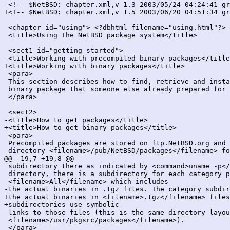
-<!-- $NetBSD: chapter.xml,v 1.3 2003/05/24 04:24:41 gr
+<!-- $NetBSD: chapter.xml,v 1.5 2003/06/20 04:51:34 gr
 <chapter id="using"> <?dbhtml filename="using.html"?>

 <title>Using The NetBSD package system</title>

 <sect1 id="getting started">

-<title>Working with precompiled binary packages</title
+<title>Working with binary packages</title>

 <para>

 This section describes how to find, retrieve and insta
 binary package that someone else already prepared for 
 </para>

 <sect2>

-<title>How to get packages</title>

+<title>How to get binary packages</title>

 <para>

 Precompiled packages are stored on ftp.NetBSD.org and 
 directory <filename>/pub/NetBSD/packages</filename> fo
@@ -19,7 +19,8 @@

 subdirectory there as indicated by <command>uname -p</
 directory, there is a subdirectory for each category p
 <filename>All</filename> which includes

-the actual binaries in .tgz files. The category subdir
+the actual binaries in <filename>.tgz</filename> files
+subdirectories use symbolic

 links to those files (this is the same directory layou
 <filename>/usr/pkgsrc/packages</filename>).

 </para>
