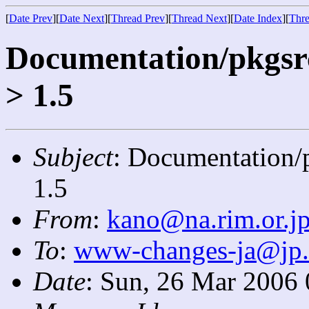
[
Date Prev
][
Date Next
][
Thread Prev
][
Thread Next
][
Date Index
][
Thre
Documentation/pkgsrc
> 1.5
Subject
: Documentation/p
1.5
From
:
kano@na.rim.or.j
To
:
www-changes-ja@jp
Date
: Sun, 26 Mar 2006