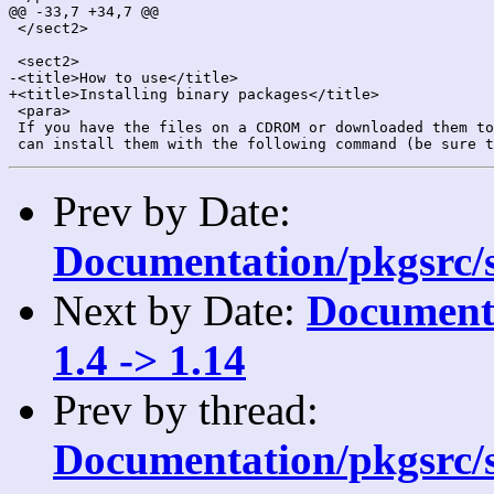
@@ -33,7 +34,7 @@

 </sect2>

 <sect2>

-<title>How to use</title>

+<title>Installing binary packages</title>

 <para>

 If you have the files on a CDROM or downloaded them to
Prev by Date:
Documentation/pkgsrc/s
Next by Date:
Documenta
1.4 -> 1.14
Prev by thread:
Documentation/pkgsrc/s