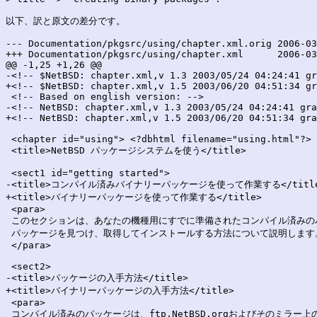
以下、訳と原文の差分です。

--- Documentation/pkgsrc/using/chapter.xml.orig	2006-03-26 00:17:24.000000000 +0900

+++ Documentation/pkgsrc/using/chapter.xml	2006-03-26 00:17:24.000000000 +0900

@@ -1,25 +1,26 @@

-<!-- $NetBSD: chapter.xml,v 1.3 2003/05/24 04:24:41 gr
+<!-- $NetBSD: chapter.xml,v 1.5 2003/06/20 04:51:34 gr
 <!-- Based on english version: -->

-<!-- NetBSD: chapter.xml,v 1.3 2003/05/24 04:24:41 gra
+<!-- NetBSD: chapter.xml,v 1.5 2003/06/20 04:51:34 gra
 <chapter id="using"> <?dbhtml filename="using.html"?>

 <title>NetBSD パッケージシステムを使う</title>

 <sect1 id="getting started">

-<title>コンパイル済みバイナリーパッケージを使って作業する</title
+<title>バイナリーパッケージを使って作業する</title>

 <para>

 このセクションは、あなたの機種用にすでに準備されたコンパイル済みのバ
 パッケージを見つけ、取得してインストールする方法について説明します。
 </para>

 <sect2>

-<title>パッケージの入手方法</title>

+<title>バイナリーパッケージの入手方法</title>

 <para>

 コンパイル済みのパッケージは、ftp.NetBSD.orgおよびそのミラー上の