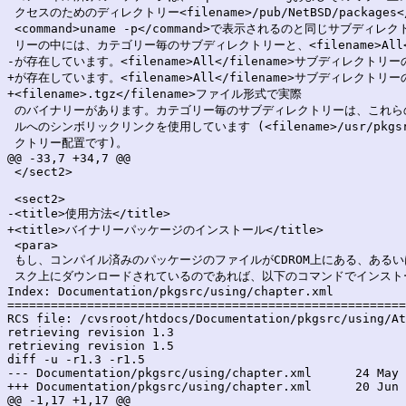
 クセスのためのディレクトリー<filename>/pub/NetBSD/packages
 <command>uname -p</command>で表示されるのと同じサブデ
 リーの中には、カテゴリー毎のサブディレクトリーと、<filename>All</
-が存在しています。<filename>All</filename>サブディレクトリ
+が存在しています。<filename>All</filename>サブディレクトリー
+<filename>.tgz</filename>ファイル形式で実際

 のバイナリーがあります。カテゴリー毎のサブディレクトリーは、これらの
 ルへのシンボリックリンクを使用しています (<filename>/usr/pkgsrc/
 クトリー配置です)。

@@ -33,7 +34,7 @@

 </sect2>

 <sect2>

-<title>使用方法</title>

+<title>バイナリーパッケージのインストール</title>

 <para>

 もし、コンパイル済みのパッケージのファイルがCDROM上にある、あるい
 スク上にダウンロードされているのであれば、以下のコマンドでインストー
Index: Documentation/pkgsrc/using/chapter.xml

=======================================================
RCS file: /cvsroot/htdocs/Documentation/pkgsrc/using/At
retrieving revision 1.3

retrieving revision 1.5

diff -u -r1.3 -r1.5

--- Documentation/pkgsrc/using/chapter.xml	24 May 2003 04:24:41 -0000	1.3

+++ Documentation/pkgsrc/using/chapter.xml	20 Jun 2003 04:51:34 -0000	1.5

@@ -1,17 +1,17 @@
