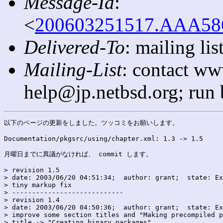
Message-Id
:
<
200603251517.AAA5860
Delivered-To
: mailing l
Mailing-List
: contact ww
help@jp.netbsd.org; run
以下のページの更新をしました。ツッコミをお願いします。

Documentation/pkgsrc/using/chapter.xml: 1.3 -> 1.5

月曜日までに異議がなければ、 commit します。

> revision 1.5

> date: 2003/06/20 04:51:34;  author: grant;  state: Ex
> tiny markup fix

> ----------------------------

> revision 1.4

> date: 2003/06/20 04:50:36;  author: grant;  state: Ex
> improve some section titles and "Making precompiled p
> title -> "Creating binary packages".
