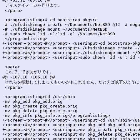
@@ -85,11 +85,10 @@

 ディスクイメージを作ります。

 </para>

-<programlisting># cd bootstrap-pkgsrc

-# ./ufsdiskimage create ~/Documents/NetBSD 512  # mega
-# ./ufsdiskimage mount ~/Documents/NetBSD

-# sudo chown `id -u`:`id -g` /Volumes/NetBSD

-</programlisting>

+<screen><prompt>#</prompt> <userinput>cd bootstrap-pkg
+<prompt>#</prompt> <userinput>./ufsdiskimage create ~/
+<prompt>#</prompt> <userinput>./ufsdiskimage mount ~/D
+<prompt>#</prompt> <userinput>sudo chown `id -u`:`id -
 <para>

 これで、できあがりです。

@@ -167,18 +166,18 @@

 それらを移動してしまってもいいかもしれません。たとえば以下のようにし
 </para>

-<programlisting>cd /usr/sbin

-mv pkg_add pkg_add.orig

-mv pkg_create pkg_create.orig

-mv pkg_delete pkg_delete.orig

-mv pkg_info pkg_info.orig</programlisting>

+<screen><prompt>#</prompt> <userinput>cd /usr/sbin</us
+<prompt>#</prompt> <userinput>mv pkg_add pkg_add.orig<
+<prompt>#</prompt> <userinput>mv pkg_create pkg_create
+<prompt>#</prompt> <userinput>mv pkg_delete pkg_delete
+<prompt>#</prompt> <userinput>mv pkg_info pkg_info.ori