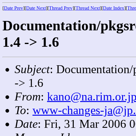
[
Date Prev
][
Date Next
][
Thread Prev
][
Thread Next
][
Date Index
][
Thre
Documentation/pkgsrc
1.4 -> 1.6
Subject
: Documentation/p
-> 1.6
From
:
kano@na.rim.or.j
To
:
www-changes-ja@jp
Date
: Fri, 31 Mar 2006 