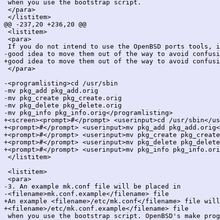
 when you use the bootstrap script.

 </para>

 </listitem>

@@ -237,20 +236,20 @@

 <listitem>

 <para>

 If you do not intend to use the OpenBSD ports tools, i
-good idea to move them out of the way to avoid confusi
+good idea to move them out of the way to avoid confusi
 </para>

-<programlisting>cd /usr/sbin

-mv pkg_add pkg_add.orig

-mv pkg_create pkg_create.orig

-mv pkg_delete pkg_delete.orig

-mv pkg_info pkg_info.orig</programlisting>

+<screen><prompt>#</prompt> <userinput>cd /usr/sbin</us
+<prompt>#</prompt> <userinput>mv pkg_add pkg_add.orig<
+<prompt>#</prompt> <userinput>mv pkg_create pkg_create
+<prompt>#</prompt> <userinput>mv pkg_delete pkg_delete
+<prompt>#</prompt> <userinput>mv pkg_info pkg_info.ori
 </listitem>

 <listitem>

 <para>

-3. An example mk.conf file will be placed in

-<filename>mk.conf.example</filename> file

+An example <filename>/etc/mk.conf</filename> file will
+<filename>/etc/mk.conf.example</filename> file

 when you use the bootstrap script. OpenBSD's make prog