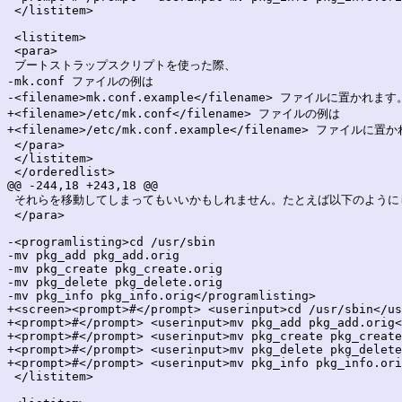
 </listitem>

 <listitem>

 <para>

 ブートストラップスクリプトを使った際、 

-mk.conf ファイルの例は

-<filename>mk.conf.example</filename> ファイルに置かれます。
+<filename>/etc/mk.conf</filename> ファイルの例は

+<filename>/etc/mk.conf.example</filename> ファイルに置
 </para>

 </listitem>

 </orderedlist>

@@ -244,18 +243,18 @@

 それらを移動してしまってもいいかもしれません。たとえば以下のようにし
 </para>

-<programlisting>cd /usr/sbin

-mv pkg_add pkg_add.orig

-mv pkg_create pkg_create.orig

-mv pkg_delete pkg_delete.orig

-mv pkg_info pkg_info.orig</programlisting>

+<screen><prompt>#</prompt> <userinput>cd /usr/sbin</us
+<prompt>#</prompt> <userinput>mv pkg_add pkg_add.orig<
+<prompt>#</prompt> <userinput>mv pkg_create pkg_create
+<prompt>#</prompt> <userinput>mv pkg_delete pkg_delete
+<prompt>#</prompt> <userinput>mv pkg_info pkg_info.ori
 </listitem>
