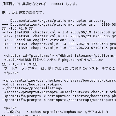
月曜日までに異議がなければ、 commit します。

以下、訳と原文の差分です。

--- Documentation/pkgsrc/platform/chapter.xml.orig	2006-03-31 00:16:32.000000000 +0900

+++ Documentation/pkgsrc/platform/chapter.xml	2006-03-31 00:16:32.000000000 +0900

@@ -1,6 +1,6 @@

-<!-- $NetBSD: chapter.xml,v 1.4 2003/06/19 17:32:58 gr
+<!-- $NetBSD: chapter.xml,v 1.6 2003/06/23 07:03:05 gr
 <!-- Based on english version: -->

-<!-- NetBSD: chapter.xml,v 1.4 2003/06/19 17:32:58 gra
+<!-- NetBSD: chapter.xml,v 1.6 2003/06/23 07:03:05 gra
 <chapter id="platforms"> <?dbhtml filename="platforms.
 <title>NetBSD 以外のシステムで pkgsrc を使う</title>

@@ -31,9 +31,9 @@

 ブートストラップキットは、以下のようにして簡単にインストールすること
 </para>

-<programlisting>cvs checkout othersrc/bootstrap-pkgsrc

-cd othersrc/bootstrap-pkgsrc

-./bootstrap</programlisting>

+<screen><prompt>#</prompt> <userinput>cvs checkout oth
+<prompt>#</prompt> <userinput>cd othersrc/bootstrap-pk
+<prompt>#</prompt> <userinput>./bootstrap</userinput><
 <para>

 この例では、 <emphasis>prefix</emphasis> をデフォルトの
