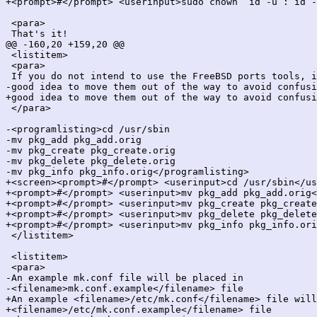
+<prompt>#</prompt> <userinput>sudo chown `id -u`:`id -
 <para>

 That's it!

@@ -160,20 +159,20 @@

 <listitem>

 <para>

 If you do not intend to use the FreeBSD ports tools, i
-good idea to move them out of the way to avoid confusi
+good idea to move them out of the way to avoid confusi
 </para>

-<programlisting>cd /usr/sbin

-mv pkg_add pkg_add.orig

-mv pkg_create pkg_create.orig

-mv pkg_delete pkg_delete.orig

-mv pkg_info pkg_info.orig</programlisting>

+<screen><prompt>#</prompt> <userinput>cd /usr/sbin</us
+<prompt>#</prompt> <userinput>mv pkg_add pkg_add.orig<
+<prompt>#</prompt> <userinput>mv pkg_create pkg_create
+<prompt>#</prompt> <userinput>mv pkg_delete pkg_delete
+<prompt>#</prompt> <userinput>mv pkg_info pkg_info.ori
 </listitem>

 <listitem>

 <para>

-An example mk.conf file will be placed in

-<filename>mk.conf.example</filename> file

+An example <filename>/etc/mk.conf</filename> file will
+<filename>/etc/mk.conf.example</filename> file
