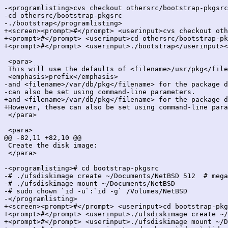
-<programlisting>cvs checkout othersrc/bootstrap-pkgsrc

-cd othersrc/bootstrap-pkgsrc

-./bootstrap</programlisting>

+<screen><prompt>#</prompt> <userinput>cvs checkout oth
+<prompt>#</prompt> <userinput>cd othersrc/bootstrap-pk
+<prompt>#</prompt> <userinput>./bootstrap</userinput><
 <para>

 This will use the defaults of <filename>/usr/pkg</file
 <emphasis>prefix</emphasis>

-and <filename>/var/db/pkg</filename> for the package d
-can also be set using command-line parameters.

+and <filename>/var/db/pkg</filename> for the package d
+However, these can also be set using command-line para
 </para>

 <para>

@@ -82,11 +82,10 @@

 Create the disk image:

 </para>

-<programlisting># cd bootstrap-pkgsrc

-# ./ufsdiskimage create ~/Documents/NetBSD 512  # mega
-# ./ufsdiskimage mount ~/Documents/NetBSD

-# sudo chown `id -u`:`id -g` /Volumes/NetBSD

-</programlisting>

+<screen><prompt>#</prompt> <userinput>cd bootstrap-pkg
+<prompt>#</prompt> <userinput>./ufsdiskimage create ~/
+<prompt>#</prompt> <userinput>./ufsdiskimage mount ~/D