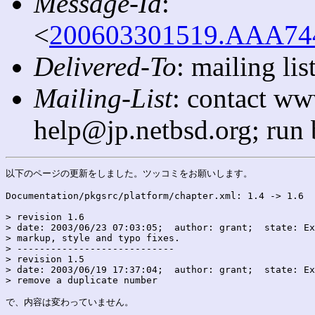
Message-Id
:
<
200603301519.AAA7445
Delivered-To
: mailing l
Mailing-List
: contact ww
help@jp.netbsd.org; run
以下のページの更新をしました。ツッコミをお願いします。

Documentation/pkgsrc/platform/chapter.xml: 1.4 -> 1.6

> revision 1.6

> date: 2003/06/23 07:03:05;  author: grant;  state: Ex
> markup, style and typo fixes.

> ----------------------------

> revision 1.5

> date: 2003/06/19 17:37:04;  author: grant;  state: Ex
> remove a duplicate number

で、内容は変わっていません。
