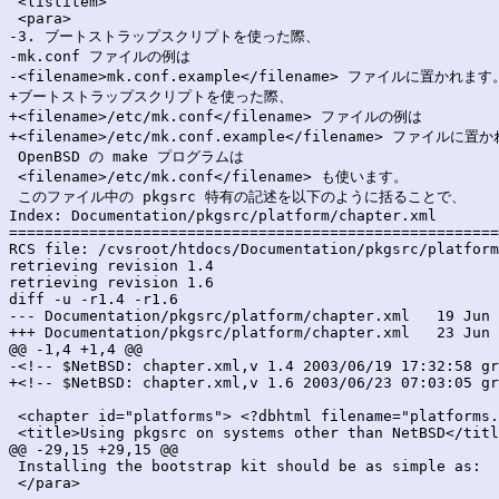
 <listitem>

 <para>

-3. ブートストラップスクリプトを使った際、 

-mk.conf ファイルの例は

-<filename>mk.conf.example</filename> ファイルに置かれます。
+ブートストラップスクリプトを使った際、 

+<filename>/etc/mk.conf</filename> ファイルの例は

+<filename>/etc/mk.conf.example</filename> ファイルに置
 OpenBSD の make プログラムは

 <filename>/etc/mk.conf</filename> も使います。

 このファイル中の pkgsrc 特有の記述を以下のように括ることで、

Index: Documentation/pkgsrc/platform/chapter.xml

=======================================================
RCS file: /cvsroot/htdocs/Documentation/pkgsrc/platform
retrieving revision 1.4

retrieving revision 1.6

diff -u -r1.4 -r1.6

--- Documentation/pkgsrc/platform/chapter.xml	19 Jun 2003 17:32:58 -0000	1.4

+++ Documentation/pkgsrc/platform/chapter.xml	23 Jun 2003 07:03:05 -0000	1.6

@@ -1,4 +1,4 @@

-<!-- $NetBSD: chapter.xml,v 1.4 2003/06/19 17:32:58 gr
+<!-- $NetBSD: chapter.xml,v 1.6 2003/06/23 07:03:05 gr
 <chapter id="platforms"> <?dbhtml filename="platforms.
 <title>Using pkgsrc on systems other than NetBSD</titl
@@ -29,15 +29,15 @@

 Installing the bootstrap kit should be as simple as:

 </para>
