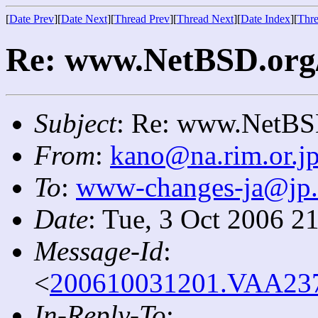
[
Date Prev
][
Date Next
][
Thread Prev
][
Thread Next
][
Date Index
][
Thre
Re: www.NetBSD.org
Subject
: Re: www.NetBS
From
:
kano@na.rim.or.j
To
:
www-changes-ja@jp
Date
: Tue, 3 Oct 2006 2
Message-Id
:
<
200610031201.VAA2370
In-Reply-To
: