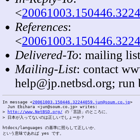
<
20061003.150446.3224
References
:
<
20061003.150446.3224
Delivered-To
: mailing l
Mailing-List
: contact ww
help@jp.netbsd.org; run
In message <
20061003.150446.32244059.jun@soum.co.jp
>

  Jun Ebihara <jun@soum.co.jp> writes:

> 
http://www.NetBSD.org/
 の「言語」のところに、

> 日本が入ってないのは正しいでしょーか？

htdocs/languages の基準に照らして正しいか、

という意味であれば yes です。
