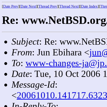
[
Date Prev
][
Date Next
][
Thread Prev
][
Thread Next
][
Date Index
][
Thre
Re: www.NetBSD.org
Subject
: Re: www.NetBS
From
: Jun Ebihara <
jun
To
:
www-changes-ja@jp.
Date
: Tue, 10 Oct 2006 
Message-Id
:
<
20061010.141717.6323
In-Reply-To
: