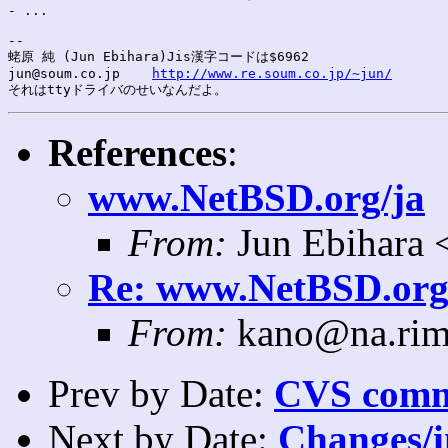
- ...

--

蛯原 純 (Jun Ebihara)Jis漢字コードは$6962

jun@soum.co.jp    
http://www.re.soum.co.jp/~jun/
References
:
www.NetBSD.org/ja
From:
Jun Ebihara 
Re: www.NetBSD.org
From:
kano@na.rim
Prev by Date:
CVS commi
Next by Date:
Changes/i