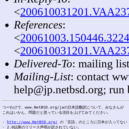
<
200610031201.VAA2370
References
:
<
20061003.150446.3224
<
200610031201.VAA2370
Delivered-To
: mailing l
Mailing-List
: contact ww
help@jp.netbsd.org; run
つーわけで、www.NetBSD.org/jaの日本語翻訳について、みなさんが

これはいかん、問題だと思っている項目を上げてみてください。

- 
http://www.NetBSD.org/
 の「言語」のところに日本が入ってない

- 2.0以降のリリース声明が訳されていない。
