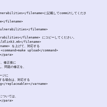
vulnerabilities</filename>に記載してcommitしてくださ

e</filename>

ulnerabilities</filename>

ulnerabilities</filename> にコピーしてください。

ink3.mk</filename>

arname> を上げて、対応する 

and>make upload</command>

para>

、修正後に

g</replaceable></varname>

詳細については、

/para>
