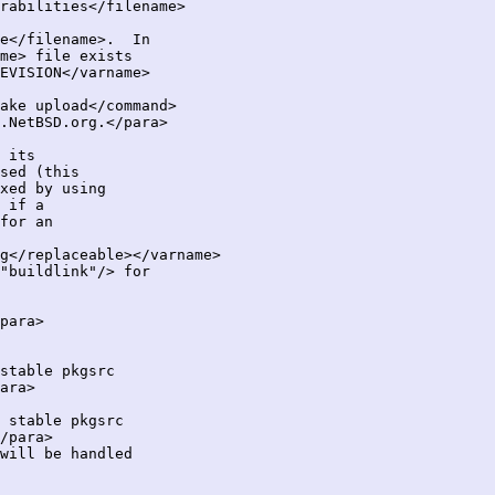
rabilities</filename>

e</filename>.  In

me> file exists

EVISION</varname>

ake upload</command>

 its

g</replaceable></varname>

"buildlink"/> for

para>

stable pkgsrc

ara>

 stable pkgsrc

/para>

will be handled
