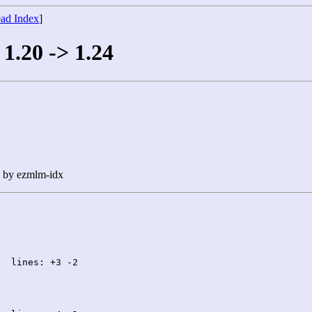
ad Index
]
 1.20 -> 1.24
n by ezmlm-idx
  lines: +3 -2
