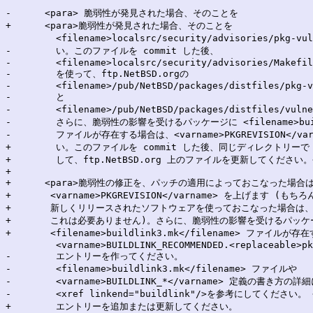
-      <para> 脆弱性が発見された場合、そのことを

+      <para>脆弱性が発見された場合、そのことを

         <filename>localsrc/security/advisories/pkg-
-        い。このファイルを commit した後、

-        <filename>localsrc/security/advisories/Makefil
-        を使って、ftp.NetBSD.orgの

-        <filename>/pub/NetBSD/packages/distfiles/pkg-v
-        と

-        <filename>/pub/NetBSD/packages/distfiles/v
-        さらに、脆弱性の影響を受けるパッケージに <filename>buildl
-        ファイルが存在する場合は、<varname>PKGREVISION</v
+        い。このファイルを commit した後、同じディレクトリーで <comm
+        して、ftp.NetBSD.org 上のファイルを更新してください。</
+

+      <para>脆弱性の修正を、パッチの適用によっておこなった場合は
+	<varname>PKGREVISION</varname> を上げます (もちろん、問題の修正を、

+	新しくリリースされたソフトウェアを使っておこなった場合は、

+	これは必要ありません)。さらに、脆弱性の影響を受けるパッケージに

+	<filename>buildlink3.mk</filename> ファイルが存在する場合は、対応する 

         <varname>BUILDLINK_RECOMMENDED.<replaceable>pk
-        エントリーを作ってください。

-        <filename>buildlink3.mk</filename> ファイルや

-        <varname>BUILDLINK_*</varname> 定義の書き方の
-        <xref linkend="buildlink"/>を参考にしてください。 <
+        エントリーを追加または更新してください。
