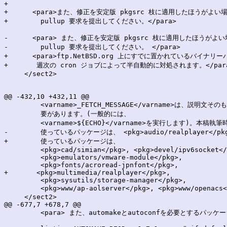
+

+      <para>また、修正を安定版 pkgsrc 枝に適用したほうがよい場
+        pullup 要求を提出してください。</para>

-      <para> また、修正を安定版 pkgsrc 枝に適用したほうがよい
-        pullup 要求を提出してください。 </para>

+      <para>ftp.NetBSD.org 上にすでに置かれているバイナリ
+	週次の cron ジョブによって半自動的に対処されます。</para>

     </sect2>

@@ -432,10 +432,11 @@

         <varname>_FETCH_MESSAGE</varname>は、
         要があります。(一般的には、

         <varname>${ECHO}</varname>を実行します)。本稿
-        使っているパッケージは、 <pkg>audio/realplayer</pkg
+        使っているパッケージは、

         <pkg>cad/simian</pkg>, <pkg>devel/ipv6socket</
         <pkg>emulators/vmware-module</pkg>,

         <pkg>fonts/acroread-jpnfont</pkg>,

+	<pkg>multimedia/realplayer</pkg>,

         <pkg>sysutils/storage-manager</pkg>,

         <pkg>www/ap-aolserver</pkg>, <pkg>www/
     </sect2>

@@ -677,7 +678,7 @@

         <para> また、automakeとautoconfを必要とするパッ