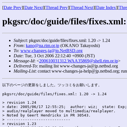
[
Date Prev
][
Date Next
][
Thread Prev
][
Thread Next
][
Date Index
][
Thre
pkgsrc/doc/guide/files/fixes.xml:
Subject
: pkgsrc/doc/guide/files/fixes.xml: 1.20 -> 1.24
From
:
kano@na.rim.or.jp
(OKANO Takayoshi)
To
:
www-changes-ja@jp.NetBSD.org
Date
: Tue, 3 Oct 2006 22:12:40 +0900 (JST)
Message-Id
: <
200610031312.WAA35869@shell.rim.or.jp
>
Delivered-To
: mailing list www-changes-ja@jp.netbsd.org
Mailing-List
: contact www-changes-ja-help@jp.netbsd.org; ru
以下のページの更新をしました。ツッコミをお願いします。

pkgsrc/doc/guide/files/fixes.xml: 1.20 -> 1.24

> revision 1.24

> date: 2005/06/17 12:55:25;  author: wiz;  state: Exp;
> audio/realplayer moved to multimedia/realplayer.

> Noted by Geert Hendrickx in PR 30543.

> ----------------------------

> revision 1.23
