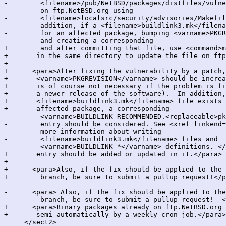
-        <filename>/pub/NetBSD/packages/distfiles/vulne
-        on ftp.NetBSD.org using

-        <filename>localsrc/security/advisories/Makefil
-        addition, if a <filename>buildlink3.mk</filena
-        for an affected package, bumping <varname>PKGR
-        and creating a corresponding

+        and after committing that file, use <command>m
+	in the same directory to update the file on ftp.NetBSD.org.</para>

+

+      <para>After fixing the vulnerability by a patch,
+	<varname>PKGREVISION</varname> should be increased (this

+	is of course not necessary if the problem is fixed by using

+	a newer release of the software).  In addition, if a

+	<filename>buildlink3.mk</filename> file exists for an

+	affected package, a corresponding

         <varname>BUILDLINK_RECOMMENDED.<replaceable>pk
-        entry should be considered. See <xref linkend=
-        more information about writing

-        <filename>buildlink3.mk</filename> files and

-        <varname>BUILDLINK_*</varname> definitions. </
+	entry should be added or updated in it.</para>

+

+      <para>Also, if the fix should be applied to the 
+        branch, be sure to submit a pullup request!</p
-      <para> Also, if the fix should be applied to the
-        branch, be sure to submit a pullup request!  <
+      <para>Binary packages already on ftp.NetBSD.org 
+	semi-automatically by a weekly cron job.</para>

     </sect2>
