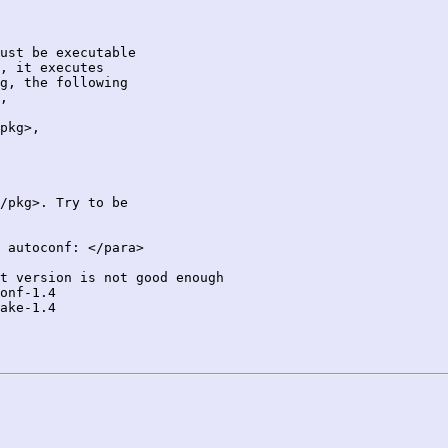
ust be executable

, it executes

g, the following

,

pkg>,

/pkg>. Try to be

 autoconf: </para> 

t version is not good enough
