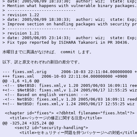
> date: 2005/06/09 18:33:30;  author: wiz;  state: Exp;
> Mention what happens with vulnerable binary packages.

> ----------------------------

> revision 1.22

> date: 2005/06/09 18:30:33;  author: wiz;  state: Exp;
> Improve section on handling packages with security pr
> ----------------------------

> revision 1.21

> date: 2005/06/05 23:14:33;  author: wiz;  state: Exp;
> Fix typo reported by ISIHARA Takanori in PR 30436.

水曜日までに異議がなければ、 commit します。

以下、訳と原文それぞれの新旧の差分です。

--- fixes.xml.orig	2006-10-03 22:11:04.000000000 +0900

+++ fixes.xml	2006-10-03 22:11:04.000000000 +0900

@@ -1,6 +1,6 @@

-<!-- $NetBSD: fixes.xml,v 1.20 2005/06/03 16:09:11 ree
+<!-- $NetBSD: fixes.xml,v 1.24 2005/06/17 12:55:25 wiz
 <!-- Based on english version: -->

-<!-- NetBSD: fixes.xml,v 1.20 2005/06/03 16:09:11 reed
+<!-- NetBSD: fixes.xml,v 1.24 2005/06/17 12:55:25 wiz 
 <chapter id="fixes"> <?dbhtml filename="fixes.html"?>

   <title>パッケージの修正に関する注意</title>

@@ -325,24 +325,24 @@

     <sect2 id="security-handling">

       <title>セキュリティー問題を持つパッケージへの対処</title>