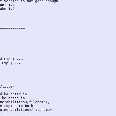
t version is not good enough

============

d Exp $ -->

 Exp $ -->

/title>

d be noted in

 be noted in

nerabilities</filename>,

e copied to both

ulnerabilities</filename>
