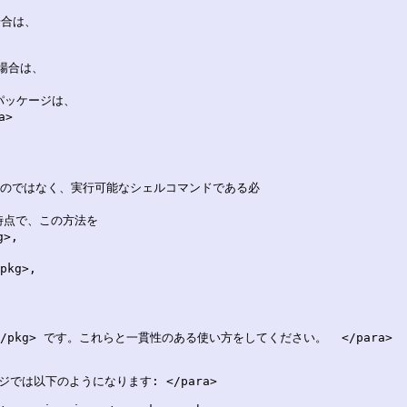
合は、

場合は、

ーパッケージは、

説明文そのものではなく、実行可能なシェルコマンドである必

執筆時点で、この方法を

>,

pkg>,

openacs</pkg> です。これらと一貫性のある使い方をしてください。  </para>

ケージでは以下のようになります: </para> 
