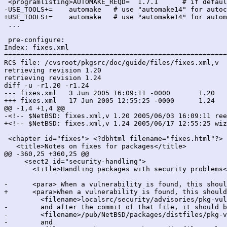
 <programlisting>AUTOMAKE_REQD=  1.7.1      # if defaul
-USE_TOOLS+=	automake   # use "automake14" for autoconf-1.4

+USE_TOOLS+=	automake   # use "automake14" for automake-1.4

 ...

 pre-configure:

Index: fixes.xml

=======================================================
RCS file: /cvsroot/pkgsrc/doc/guide/files/fixes.xml,v

retrieving revision 1.20

retrieving revision 1.24

diff -u -r1.20 -r1.24

--- fixes.xml	3 Jun 2005 16:09:11 -0000	1.20

+++ fixes.xml	17 Jun 2005 12:55:25 -0000	1.24

@@ -1,4 +1,4 @@

-<!-- $NetBSD: fixes.xml,v 1.20 2005/06/03 16:09:11 ree
+<!-- $NetBSD: fixes.xml,v 1.24 2005/06/17 12:55:25 wiz
 <chapter id="fixes"> <?dbhtml filename="fixes.html"?>

   <title>Notes on fixes for packages</title>

@@ -360,25 +360,25 @@

     <sect2 id="security-handling">

       <title>Handling packages with security problems<
-      <para> When a vulnerability is found, this shoul
+      <para>When a vulnerability is found, this should
         <filename>localsrc/security/advisories/pkg-vul
-        and after the commit of that file, it should b
-        <filename>/pub/NetBSD/packages/distfiles/pkg-v
-        and
