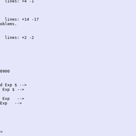
  lines: +4 -1

  lines: +14 -17

oblems.

  lines: +2 -2

d Exp $ -->

 Exp $ -->

 Exp   -->

Exp   -->


