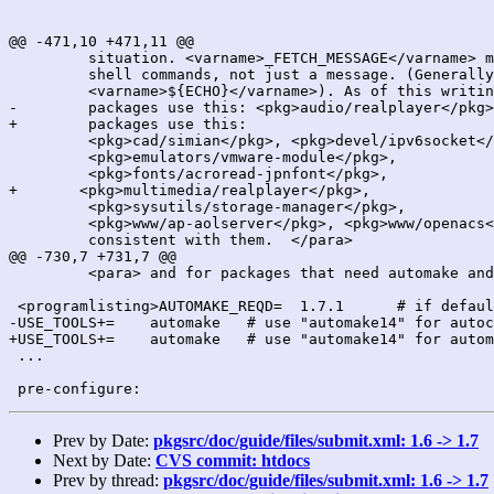
@@ -471,10 +471,11 @@

         situation. <varname>_FETCH_MESSAGE</varname> m
         shell commands, not just a message. (Generally
         <varname>${ECHO}</varname>). As of this writin
-        packages use this: <pkg>audio/realplayer</pkg>
+        packages use this:

         <pkg>cad/simian</pkg>, <pkg>devel/ipv6socket</
         <pkg>emulators/vmware-module</pkg>,

         <pkg>fonts/acroread-jpnfont</pkg>,

+	<pkg>multimedia/realplayer</pkg>,

         <pkg>sysutils/storage-manager</pkg>,

         <pkg>www/ap-aolserver</pkg>, <pkg>www/openacs<
         consistent with them.  </para>

@@ -730,7 +731,7 @@

         <para> and for packages that need automake and
 <programlisting>AUTOMAKE_REQD=  1.7.1      # if defaul
-USE_TOOLS+=	automake   # use "automake14" for autoconf-1.4

+USE_TOOLS+=	automake   # use "automake14" for automake-1.4

 ...

Prev by Date:
pkgsrc/doc/guide/files/submit.xml: 1.6 -> 1.7
Next by Date:
CVS commit: htdocs
Prev by thread:
pkgsrc/doc/guide/files/submit.xml: 1.6 -> 1.7