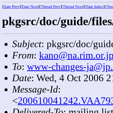
[
Date Prev
][
Date Next
][
Thread Prev
][
Thread Next
][
Date Index
][
Thre
pkgsrc/doc/guide/files
Subject
: pkgsrc/doc/guide
From
:
kano@na.rim.or.j
To
:
www-changes-ja@jp
Date
: Wed, 4 Oct 2006 2
Message-Id
:
<
200610041242.VAA7934
Delivered-To
: mailing l