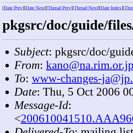
[
Date Prev
][
Date Next
][
Thread Prev
][
Thread Next
][
Date Index
][
Thre
pkgsrc/doc/guide/files
Subject
: pkgsrc/doc/guide
From
:
kano@na.rim.or.j
To
:
www-changes-ja@jp
Date
: Thu, 5 Oct 2006 0
Message-Id
:
<
200610041510.AAA9606
Delivered-To
: mailing l