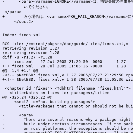
-      <para><varname>IGNORE</varname>は、構築失
-        いでください。

-</para>  

+        ろう場合は、<varname>PKG_FAIL_REASON</varn
     </sect2>

Index: fixes.xml

=======================================================
RCS file: /cvsroot/pkgsrc/doc/guide/files/fixes.xml,v

retrieving revision 1.27

retrieving revision 1.28

diff -u -r1.27 -r1.28

--- fixes.xml	27 Jul 2005 21:29:50 -0000	1.27

+++ fixes.xml	28 Jul 2005 11:05:36 -0000	1.28

@@ -1,4 +1,4 @@

-<!-- $NetBSD: fixes.xml,v 1.27 2005/07/27 21:29:50 rpa
+<!-- $NetBSD: fixes.xml,v 1.28 2005/07/28 11:05:36 wiz
 <chapter id="fixes"> <?dbhtml filename="fixes.html"?>

   <title>Notes on fixes for packages</title>

@@ -325,24 +325,22 @@

     <sect2 id="not-building-packages">

       <title>Packages that cannot or should not be bui
-      <para>

-        There are several reasons why a package might 
-        build under certain circumstances. If the pack
-        on most platforms, the exceptions should be no
-        <varname>NOT_FOR_PLATFORM</varname>.  If the p