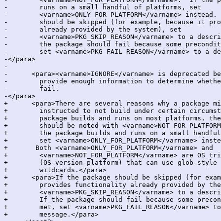
-        runs on a small handful of platforms, set

-        <varname>ONLY_FOR_PLATFORM</varname> instead. 
-        should be skipped (for example, because it pro
-        already provided by the system), set

-        <varname>PKG_SKIP_REASON</varname> to a descri
-        the package should fail because some precondit
-        set <varname>PKG_FAIL_REASON</varname> to a de
-</para> 

-    

-      <para><varname>IGNORE</varname> is deprecated be
-        provide enough information to determine whethe
-        fail. 

-</para>  

+      <para>There are several reasons why a package mi
+        instructed to not build under certain circumst
+        package builds and runs on most platforms, the
+        should be noted with <varname>NOT_FOR_PLATFORM
+        the package builds and runs on a small handful
+        set <varname>ONLY_FOR_PLATFORM</varname> inste
+	Both <varname>ONLY_FOR_PLATFORM</varname> and

+        <varname>NOT_FOR_PLATFORM</varname> are OS tri
+        (OS-version-platform) that can use glob-style

+        wildcards.</para>

+      <para>If the package should be skipped (for exam
+        provides functionality already provided by the
+        <varname>PKG_SKIP_REASON</varname> to a descri
+        If the package should fail because some precon
+        met, set <varname>PKG_FAIL_REASON</varname> to
+        message.</para>
