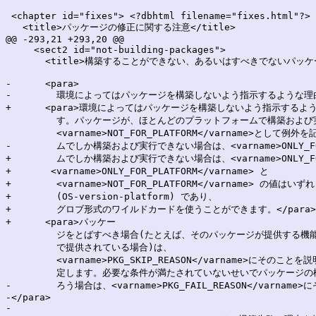
 <chapter id="fixes"> <?dbhtml filename="fixes.html"?>

   <title>パッケージの修正に関する注意</title>

@@ -293,21 +293,20 @@

     <sect2 id="not-building-packages">

       <title>構築することができない、あるいはすべきでないパッケージ
-      <para>

-        環境によってはパッケージを構築しないよう指示するような理
+      <para>環境によってはパッケージを構築しないよう指示するよ
         す。パッケージが、ほとんどのプラットフォームで構築および
         <varname>NOT_FOR_PLATFORM</varname>
-        ムでしか構築および実行できない場合は、<varname>ONLY_FO
+        ムでしか構築および実行できない場合は、<varname>ONLY_FOR
+	<varname>ONLY_FOR_PLATFORM</varname> と

+        <varname>NOT_FOR_PLATFORM</varname> の値はいずれ
+        (OS-version-platform) であり、

+        グロブ形式のワイルドカードを使うことができます。</para>

+      <para>パッケー

         ジをとばすべき場合(たとえば、そのパッケージが提供する機
         で提供されている場合)は、

         <varname>PKG_SKIP_REASON</varname>にそのこ
         定します。必要な条件が満たされていないせいでパッケージの
-        ろう場合は、<varname>PKG_FAIL_REASON</var
-</para> 

-    
