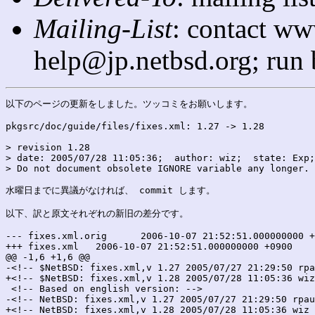
Mailing-List
: contact ww
help@jp.netbsd.org; run
以下のページの更新をしました。ツッコミをお願いします。

pkgsrc/doc/guide/files/fixes.xml: 1.27 -> 1.28

> revision 1.28

> date: 2005/07/28 11:05:36;  author: wiz;  state: Exp;
> Do not document obsolete IGNORE variable any longer.

水曜日までに異議がなければ、 commit します。

以下、訳と原文それぞれの新旧の差分です。

--- fixes.xml.orig	2006-10-07 21:52:51.000000000 +0900

+++ fixes.xml	2006-10-07 21:52:51.000000000 +0900

@@ -1,6 +1,6 @@

-<!-- $NetBSD: fixes.xml,v 1.27 2005/07/27 21:29:50 rpa
+<!-- $NetBSD: fixes.xml,v 1.28 2005/07/28 11:05:36 wiz
 <!-- Based on english version: -->

-<!-- NetBSD: fixes.xml,v 1.27 2005/07/27 21:29:50 rpau
+<!-- NetBSD: fixes.xml,v 1.28 2005/07/28 11:05:36 wiz 