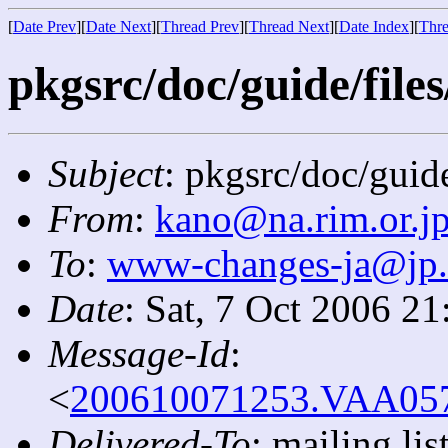
[
Date Prev
][
Date Next
][
Thread Prev
][
Thread Next
][
Date Index
][
Thre
pkgsrc/doc/guide/files
Subject
: pkgsrc/doc/guide
From
:
kano@na.rim.or.j
To
:
www-changes-ja@jp
Date
: Sat, 7 Oct 2006 2
Message-Id
:
<
200610071253.VAA0573
Delivered-To
: mailing l