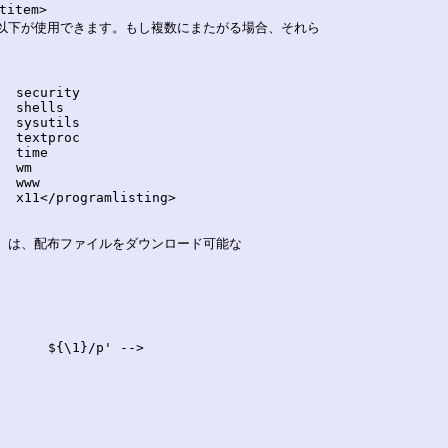
tem>

  security

  shells

  sysutils

  textproc

  time

  wm

  www

  x11</programlisting>

      ${\1}/p' -->
