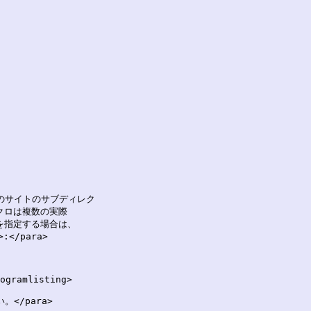
のサイトのサブディレク

クロは複数の実際

を指定する場合は、

</para>

ogramlisting>

</para>
