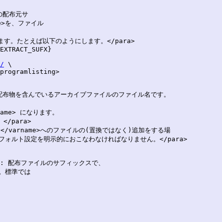
/
 \

programlisting>
