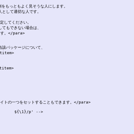
> は、当該パッケージについて、

tem>

tem>

義済みのサイトの一つをセットすることもできます。</para>

      ${\1}/p' -->
