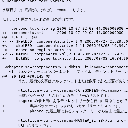
> Document some more variables.

水曜日までに異議がなければ、 commit します。

以下、訳と原文それぞれの新旧の差分です。

--- components.xml.orig	2006-10-07 22:03:44.000000000 +0900

+++ components.xml	2006-10-07 22:03:44.000000000 +0900

@@ -1,6 +1,6 @@

-<!-- $NetBSD: components.xml,v 1.9 2005/07/27 21:29:50
+<!-- $NetBSD: components.xml,v 1.11 2005/08/03 16:34:1
 <!-- Based on english version: -->

-<!-- NetBSD: components.xml,v 1.9 2005/07/27 21:29:50 
+<!-- NetBSD: components.xml,v 1.11 2005/08/03 16:34:19
 <chapter id="components"> <?dbhtml filename="component
   <title>パッケージコンポーネント - ファイル、ディレクトリー、およ
@@ -39,102 +39,145 @@

       また、最初の文字はアルファベットまたは数字である必要があります。</
       <listitem><para><varname>CATEGORIES</varname> は
-      当該パッケージにふさわしいカテゴリーのリストです。

-      pkgsrc の最上層にあるディレクトリーから自由に選ぶことができます。
+	    当該パッケージにふさわしいカテゴリーのリストです。

+	    pkgsrc の最上層にあるディレクトリーから自由に選ぶことができます。</para>

-      <listitem><para><varname>MASTER_SITES</va
-      URL のリストです。
