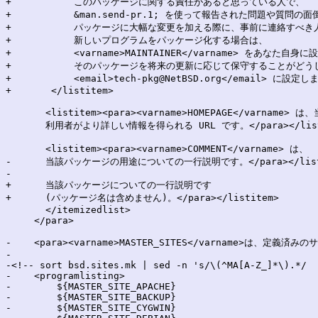
+	    このパッケージに関する責任があると思っている人で、

+	    &man.send-pr.1; を使って報告された問題や質問の面倒をもっともよく見そうな人にします。

+	    パッケージに大幅な変更を加える際に、事前に連絡すべき人として適切な人です。

+	    新しいプログラムをパッケージ化する場合は、

+	    <varname>MAINTAINER</varname> をあなた自身に設定してください。

+	    そのパッケージを将来の更新に応じて保守することがどうしてもできない場合は、

+	    <email>tech-pkg@NetBSD.org</email> に設定します。</para>

+	</listitem>

       <listitem><para><varname>HOMEPAGE</varname
       利用者がより詳しい情報を得られる URL です。</para></listi
       <listitem><para><varname>COMMENT</varname> は、

-      当該パッケージの用途についての一行説明です。</para></listi
-

+      当該パッケージについての一行説明です

+      (パッケージ名は含めません)。</para></listitem>

       </itemizedlist>

     </para>

-    <para><varname>MASTER_SITES</varname>は、定
-

-<!-- sort bsd.sites.mk | sed -n 's/\(^MA[A-Z_]*\).*/  
-    <programlisting>

-        ${MASTER_SITE_APACHE}

-        ${MASTER_SITE_BACKUP}

-        ${MASTER_SITE_CYGWIN}
