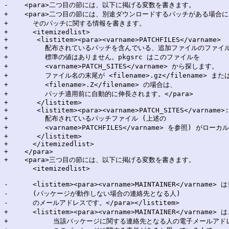
-    <para>二つ目の節には、以下に掲げる変数を書きます。

+    <para>二つ目の節には、別途ダウンロードするパッチがある場合に
+      そのパッチに関する情報を書きます。

+      <itemizedlist>

+	<listitem><para><varname>PATCHFILES</varname>

+	  配布されているパッチを含んでいる、追加ファイルのファイル名です。

+	  標準の値はありません。pkgsrc はこのファイルを

+	  <varname>PATCH_SITES</varname> から探します。

+	  ファイル名の末尾が <filename>.gz</filename> または

+	  <filename>.Z</filename> の場合は、

+	  パッチ適用前に自動的に伸長されます。</para>

+	</listitem>

+	<listitem><para><varname>PATCH_SITES</varname>:

+	  配布されているパッチファイル (上述の

+	  <varname>PATCHFILES</varname> を参照) がローカルにない場合用の、主な配布場所です。</para>

+	</listitem>

+      </itemizedlist>

+    </para>

+    <para>三つ目の節には、以下に掲げる変数を書きます。

       <itemizedlist>

-      <listitem><para><varname>MAINTAINER</varna
-      (パッケージが動作しない場合の連絡先となる人)

-      のメールアドレスです。</para></listitem>

+      <listitem><para><varname>MAINTAINER</varname> は
+	    当該パッケージに関する連絡先となる人の電子メールアドレスです。
