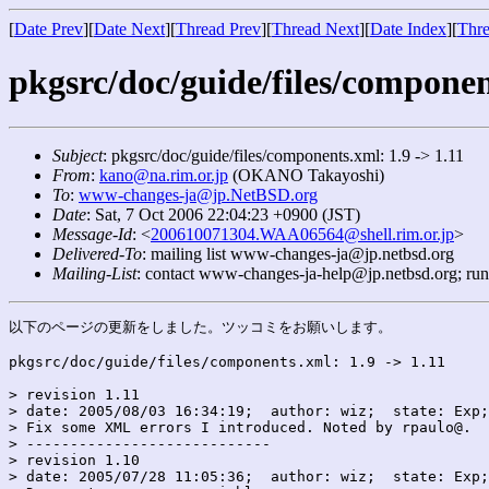
[
Date Prev
][
Date Next
][
Thread Prev
][
Thread Next
][
Date Index
][
Thre
pkgsrc/doc/guide/files/component
Subject
: pkgsrc/doc/guide/files/components.xml: 1.9 -> 1.11
From
:
kano@na.rim.or.jp
(OKANO Takayoshi)
To
:
www-changes-ja@jp.NetBSD.org
Date
: Sat, 7 Oct 2006 22:04:23 +0900 (JST)
Message-Id
: <
200610071304.WAA06564@shell.rim.or.jp
>
Delivered-To
: mailing list www-changes-ja@jp.netbsd.org
Mailing-List
: contact www-changes-ja-help@jp.netbsd.org; ru
以下のページの更新をしました。ツッコミをお願いします。

pkgsrc/doc/guide/files/components.xml: 1.9 -> 1.11

> revision 1.11

> date: 2005/08/03 16:34:19;  author: wiz;  state: Exp;
> Fix some XML errors I introduced. Noted by rpaulo@.

> ----------------------------

> revision 1.10

> date: 2005/07/28 11:05:36;  author: wiz;  state: Exp;