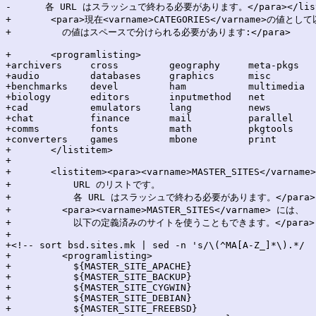
-      各 URL はスラッシュで終わる必要があります。</para></listi
+	<para>現在<varname>CATEGORIES</varname>の値として以下が使用できます。もし複数にまたがる場合、それら

+	  の値はスペースで分けられる必要があります:</para>

+	<programlisting>

+archivers     cross         geography     meta-pkgs   
+audio         databases     graphics      misc        
+benchmarks    devel         ham           multimedia  
+biology       editors       inputmethod   net         
+cad           emulators     lang          news        
+chat          finance       mail          parallel    
+comms         fonts         math          pkgtools    
+converters    games         mbone         print       
+	</listitem>

+

+	<listitem><para><varname>MASTER_SITES</varname> は、配布ファイルをダウンロード可能な

+	    URL のリストです。

+	    各 URL はスラッシュで終わる必要があります。</para>

+	  <para><varname>MASTER_SITES</varname> には、

+	    以下の定義済みのサイトを使うこともできます。</para>

+

+<!-- sort bsd.sites.mk | sed -n 's/\(^MA[A-Z_]*\).*/  
+	  <programlisting>

+	    ${MASTER_SITE_APACHE}

+	    ${MASTER_SITE_BACKUP}

+	    ${MASTER_SITE_CYGWIN}

+	    ${MASTER_SITE_DEBIAN}

+	    ${MASTER_SITE_FREEBSD}
