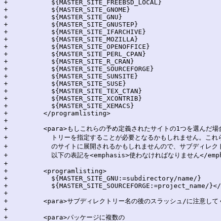
+	    ${MASTER_SITE_FREEBSD_LOCAL}

+	    ${MASTER_SITE_GNOME}

+	    ${MASTER_SITE_GNU}

+	    ${MASTER_SITE_GNUSTEP}

+	    ${MASTER_SITE_IFARCHIVE}

+	    ${MASTER_SITE_MOZILLA}

+	    ${MASTER_SITE_OPENOFFICE}

+	    ${MASTER_SITE_PERL_CPAN}

+	    ${MASTER_SITE_R_CRAN}

+	    ${MASTER_SITE_SOURCEFORGE}

+	    ${MASTER_SITE_SUNSITE}

+	    ${MASTER_SITE_SUSE}

+	    ${MASTER_SITE_TEX_CTAN}

+	    ${MASTER_SITE_XCONTRIB}

+	    ${MASTER_SITE_XEMACS}

+	  </programlisting>

+

+	  <para>もしこれらの予め定義されたサイトの1つを選んだ場合、そのサイトのサブディレク

+	    トリーを指定することが必要となるかもしれません。これらのマクロは複数の実際

+	    のサイトに展開されるかもしれませんので、サブディレクトリーを指定する場合は、

+	    以下の表記を<emphasis>使わなければなりません</emphasis>:</para>

+

+	  <programlisting>

+	    ${MASTER_SITE_GNU:=subdirectory/name/}

+	    ${MASTER_SITE_SOURCEFORGE:=project_name/}</programlisting>

+

+	  <para>サブディレクトリー名の後のスラッシュ/に注意してください。</para>

+

+	  <para>パッケージに複数の
