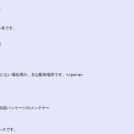
、

me> は当該パッケージのメンテナー

、
