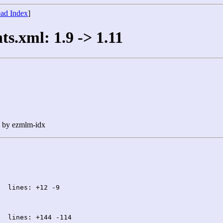
ad Index
]
s.xml: 1.9 -> 1.11
n by ezmlm-idx
  lines: +12 -9

  lines: +144 -114
