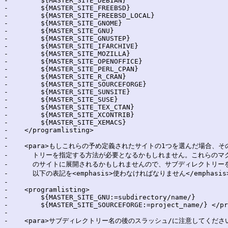
-        ${MASTER_SITE_DEBIAN}

-        ${MASTER_SITE_FREEBSD}

-        ${MASTER_SITE_FREEBSD_LOCAL}

-        ${MASTER_SITE_GNOME}

-        ${MASTER_SITE_GNU}

-        ${MASTER_SITE_GNUSTEP}

-        ${MASTER_SITE_IFARCHIVE}

-        ${MASTER_SITE_MOZILLA}

-        ${MASTER_SITE_OPENOFFICE}

-        ${MASTER_SITE_PERL_CPAN}

-        ${MASTER_SITE_R_CRAN}

-        ${MASTER_SITE_SOURCEFORGE}

-        ${MASTER_SITE_SUNSITE}

-        ${MASTER_SITE_SUSE}

-        ${MASTER_SITE_TEX_CTAN}

-        ${MASTER_SITE_XCONTRIB}

-        ${MASTER_SITE_XEMACS}

-    </programlisting>

-

-    <para>もしこれらの予め定義されたサイトの1つを選んだ場合、そ
-      トリーを指定する方法が必要となるかもしれません。これらのマ
-      のサイトに展開されるかもしれませんので、サブディレクトリー
-      以下の表記を<emphasis>使わなければなりません</emphasis>:
-

-    <programlisting>

-        ${MASTER_SITE_GNU:=subdirectory/name/}

-        ${MASTER_SITE_SOURCEFORGE:=project_name/} </pr
-

-    <para>サブディレクトリー名の後のスラッシュ/に注意してください。