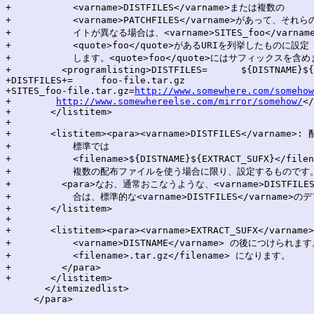
+	    <varname>DISTFILES</varname>または複数の

+	    <varname>PATCHFILES</varname>があって、それらの配布元サ

+	    イトが異なる場合は、<varname>SITES_foo</varname>を、ファイル

+	    <quote>foo</quote>があるURIを列挙したものに設定

+	    します。<quote>foo</quote>にはサフィックスを含めます。たとえば以下のようにします。</para>

+	  <programlisting>DISTFILES=      ${DISTNAME}${EXTRACT_SUFX}

+DISTFILES+=     foo-file.tar.gz

+SITES_foo-file.tar.gz=
http://www.somewhere.com/somehow
+        
http://www.somewhereelse.com/mirror/somehow/
</
+	</listitem>

+

+	<listitem><para><varname>DISTFILES</varname>: 配布物を含んでいるアーカイブファイルのファイル名です。

+	    標準では

+	    <filename>${DISTNAME}${EXTRACT_SUFX}</filename> になります。

+	    複数の配布ファイルを使う場合に限り、設定するものです。</para>

+	  <para>なお、通常おこなうような、<varname>DISTFILES</varname>へのファイルの(置換ではなく)追加をする場

+	    合は、標準的な<varname>DISTFILES</varname>のデフォルト設定を明示的におこなわなければなりません。</para>

+	</listitem>

+

+	<listitem><para><varname>EXTRACT_SUFX</varname>: 配布ファイルのサフィックスで、

+	    <varname>DISTNAME</varname> の後につけられます。標準では

+	    <filename>.tar.gz</filename> になります。

+	  </para>

+	</listitem>

       </itemizedlist>

     </para>
