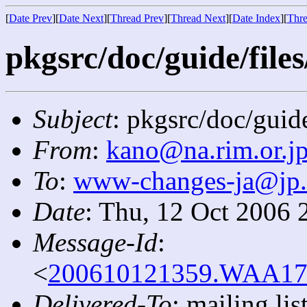
[
Date Prev
][
Date Next
][
Thread Prev
][
Thread Next
][
Date Index
][
Thre
pkgsrc/doc/guide/files
Subject
: pkgsrc/doc/guide
From
:
kano@na.rim.or.j
To
:
www-changes-ja@jp
Date
: Thu, 12 Oct 2006 
Message-Id
:
<
200610121359.WAA1770
Delivered-To
: mailing l