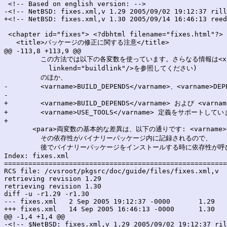
 <!-- Based on english version: -->

-<!-- NetBSD: fixes.xml,v 1.29 2005/09/02 19:12:37 rill
+<!-- NetBSD: fixes.xml,v 1.30 2005/09/14 16:46:13 reed
 <chapter id="fixes"> <?dbhtml filename="fixes.html"?>

   <title>パッケージの修正に関する注意</title>

@@ -113,8 +113,9 @@

         この方法では以下の各変数を使っています。さらなる情報は<xr
           linkend="buildlink"/>を参照してください)

         のほか、

-        <varname>BUILD_DEPENDS</varname>、<varname
-    

+        <varname>BUILD_DEPENDS</varname> および <varnam
+        <varname>USE_TOOLS</varname> 定義をサポートしていま
+

       <para>両変数の基本的な差異は、以下の通りです: <varname>DE
         その依存性がバイナリーパッケージ内に記録されるので、

         後でバイナリーパッケージをインストールする時に依存性が呼
Index: fixes.xml

=======================================================
RCS file: /cvsroot/pkgsrc/doc/guide/files/fixes.xml,v

retrieving revision 1.29

retrieving revision 1.30

diff -u -r1.29 -r1.30

--- fixes.xml	2 Sep 2005 19:12:37 -0000	1.29

+++ fixes.xml	14 Sep 2005 16:46:13 -0000	1.30

@@ -1,4 +1,4 @@

-<!-- $NetBSD: fixes.xml,v 1.29 2005/09/02 19:12:37 ril