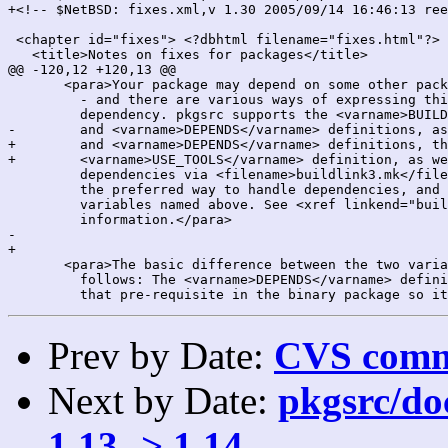
+<!-- $NetBSD: fixes.xml,v 1.30 2005/09/14 16:46:13 ree
 <chapter id="fixes"> <?dbhtml filename="fixes.html"?>

   <title>Notes on fixes for packages</title>

@@ -120,12 +120,13 @@

       <para>Your package may depend on some other pack
         - and there are various ways of expressing thi
         dependency. pkgsrc supports the <varname>BUILD
-        and <varname>DEPENDS</varname> definitions, as
+        and <varname>DEPENDS</varname> definitions, th
+        <varname>USE_TOOLS</varname> definition, as we
         dependencies via <filename>buildlink3.mk</file
         the preferred way to handle dependencies, and 
         variables named above. See <xref linkend="buil
         information.</para> 

-    

+

       <para>The basic difference between the two varia
         follows: The <varname>DEPENDS</varname> defini
Prev by Date:
CVS commi
Next by Date:
pkgsrc/doc
1.13 -> 1.14