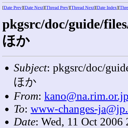
[
Date Prev
][
Date Next
][
Thread Prev
][
Thread Next
][
Date Index
][
Thre
pkgsrc/doc/guide/files
ほか
Subject
: pkgsrc/doc/guide
ほか
From
:
kano@na.rim.or.j
To
:
www-changes-ja@jp
Date
: Wed, 11 Oct 2006