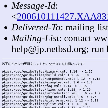
Message-Id
:
<
200610111427.XAA8318
Delivered-To
: mailing l
Mailing-List
: contact ww
help@jp.netbsd.org; run
以下のページの更新をしました。ツッコミをお願いします。

pkgsrc/doc/guide/files/binary.xml: 1.14 -> 1.15

pkgsrc/doc/guide/files/build.xml: 1.9 -> 1.10

pkgsrc/doc/guide/files/components.xml: 1.12 -> 1.13

pkgsrc/doc/guide/files/examples.xml: 1.6 -> 1.7

pkgsrc/doc/guide/files/faq.xml: 1.14 -> 1.15

pkgsrc/doc/guide/files/fixes.xml: 1.28 -> 1.29

pkgsrc/doc/guide/files/introduction.xml: 1.6 -> 1.7

pkgsrc/doc/guide/files/pkginstall.xml: 1.5 -> 1.6

pkgsrc/doc/guide/files/platforms.xml: 1.12 -> 1.13

pkgsrc/doc/guide/files/plist.xml: 1.7 -> 1.8

pkgsrc/doc/guide/files/using.xml: 1.11 -> 1.12
