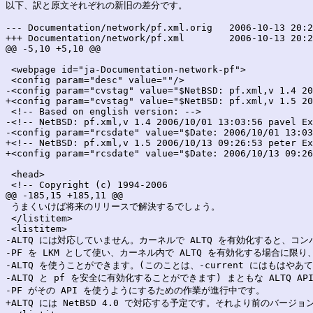
以下、訳と原文それぞれの新旧の差分です。

--- Documentation/network/pf.xml.orig	2006-10-13 20:25:55.000000000 +0900

+++ Documentation/network/pf.xml	2006-10-13 20:25:55.000000000 +0900

@@ -5,10 +5,10 @@

 <webpage id="ja-Documentation-network-pf">

 <config param="desc" value=""/>

-<config param="cvstag" value="$NetBSD: pf.xml,v 1.4 20
+<config param="cvstag" value="$NetBSD: pf.xml,v 1.5 20
 <!-- Based on english version: -->

-<!-- NetBSD: pf.xml,v 1.4 2006/10/01 13:03:56 pavel Ex
-<config param="rcsdate" value="$Date: 2006/10/01 13:03
+<!-- NetBSD: pf.xml,v 1.5 2006/10/13 09:26:53 peter Ex
+<config param="rcsdate" value="$Date: 2006/10/13 09:26
 <head>

 <!-- Copyright (c) 1994-2006

@@ -185,15 +185,11 @@

 うまくいけば将来のリリースで解決するでしょう。

 </listitem>

 <listitem>

-ALTQ には対応していません。カーネルで ALTQ を有効化すると、コ
-PF を LKM として使い、カーネル内で ALTQ を有効化する場合に限り、
-ALTQ を使うことができます。(このことは、-current にはもはやあ
-ALTQ と pf を安全に有効化することができます) まともな ALTQ API
-PF がその API を使うようにするための作業が進行中です。

+ALTQ には NetBSD 4.0 で対応する予定です。それより前のバージョ