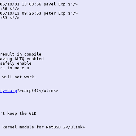
06/10/01 13:03:56 pavel Exp $"/>

:56 $"/>

06/10/13 09:26:53 peter Exp $"/>

:53 $"/>

result in compile

aving ALTQ enabled

safely enable

rk to make a

 will not work.

ry=carp
">carp(4)</ulink>

't keep the GID

 kernel module for NetBSD 2</ulink>
