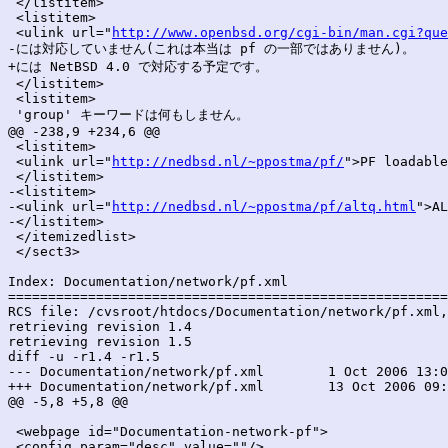
 </listitem>

 <listitem>

 <ulink url="
http://www.openbsd.org/cgi-bin/man.cgi?que
-には対応していません(これは本当は pf の一部ではありません)。

+には NetBSD 4.0 で対応する予定です。

 </listitem>

 <listitem>

 'group' キーワードは何もしません。

@@ -238,9 +234,6 @@

 <listitem>

 <ulink url="
http://nedbsd.nl/~ppostma/pf/
">PF loadable
 </listitem>

-<listitem>

-<ulink url="
http://nedbsd.nl/~ppostma/pf/altq.html
">AL
-</listitem>

 </itemizedlist>

 </sect3>

Index: Documentation/network/pf.xml

=======================================================
RCS file: /cvsroot/htdocs/Documentation/network/pf.xml,
retrieving revision 1.4

retrieving revision 1.5

diff -u -r1.4 -r1.5

--- Documentation/network/pf.xml	1 Oct 2006 13:03:56 -0000	1.4

+++ Documentation/network/pf.xml	13 Oct 2006 09:26:53 -0000	1.5

@@ -5,8 +5,8 @@

 <webpage id="Documentation-network-pf">

 <config param="desc" value=""/>
