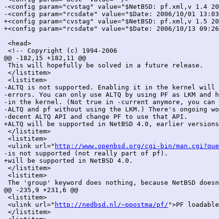
-<config param="cvstag" value="$NetBSD: pf.xml,v 1.4 20
-<config param="rcsdate" value="$Date: 2006/10/01 13:03
+<config param="cvstag" value="$NetBSD: pf.xml,v 1.5 20
+<config param="rcsdate" value="$Date: 2006/10/13 09:26
 <head>

 <!-- Copyright (c) 1994-2006

@@ -182,15 +182,11 @@

 This will hopefully be solved in a future release.

 </listitem>

 <listitem>

-ALTQ is not supported. Enabling it in the kernel will 
-errors. You can only use ALTQ by using PF as LKM and h
-in the kernel. (Not true in -current anymore, you can 
-ALTQ and pf without using the LKM.) There's ongoing wo
-decent ALTQ API and change PF to use that API.

+ALTQ will be supported in NetBSD 4.0, earlier versions
 </listitem>

 <listitem>

 <ulink url="
http://www.openbsd.org/cgi-bin/man.cgi?que
-is not supported (not really part of pf).

+will be supported in NetBSD 4.0.

 </listitem>

 <listitem>

 The 'group' keyword does nothing, because NetBSD doesn
@@ -235,9 +231,6 @@

 <listitem>

 <ulink url="
http://nedbsd.nl/~ppostma/pf/
">PF loadable
 </listitem>
