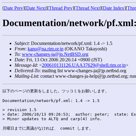
[
Date Prev
][
Date Next
][
Thread Prev
][
Thread Next
][
Date Index
][
Thre
Documentation/network/pf.xml: 
Subject
: Documentation/network/pf.xml: 1.4 -> 1.5
From
:
kano@na.rim.or.jp
(OKANO Takayoshi)
To
:
www-changes-ja@jp.NetBSD.org
Date
: Fri, 13 Oct 2006 20:26:14 +0900 (JST)
Message-Id
: <
200610131126.UAA37629@shell.rim.or.jp
>
Delivered-To
: mailing list www-changes-ja@jp.netbsd.org
Mailing-List
: contact www-changes-ja-help@jp.netbsd.org; ru
以下のページの更新をしました。ツッコミをお願いします。

Documentation/network/pf.xml: 1.4 -> 1.5

> revision 1.5

> date: 2006/10/13 09:26:53;  author: peter;  state: Ex
> Minor updates to ALTQ and carp(4) info.

月曜日までに異議がなければ、 commit します。
