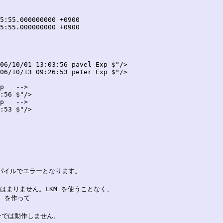
06/10/01 13:03:56 pavel Exp $"/>

06/10/13 09:26:53 peter Exp $"/>

p   -->

:56 $"/>

p   -->

:53 $"/>

ンパイルでエラーとなります。



てはまりません。LKM を使うことなく、

 を作って

ンでは動作しません。
