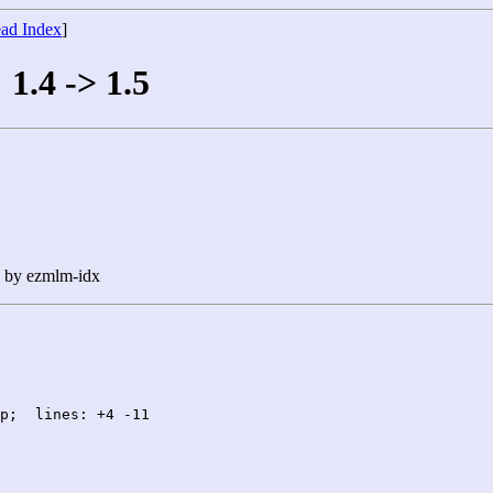
ad Index
]
1.4 -> 1.5
n by ezmlm-idx
p;  lines: +4 -11
