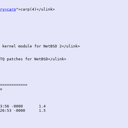
ry=carp
">carp(4)</ulink>

 kernel module for NetBSD 2</ulink>

TQ patches for NetBSD</ulink>

============

v
