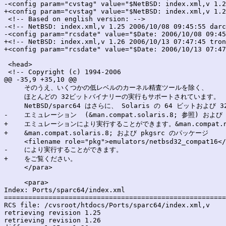
-<config param="cvstag" value="$NetBSD: index.xml,v 1.2
+<config param="cvstag" value="$NetBSD: index.xml,v 1.2
 <!-- Based on english version: -->

-<!-- NetBSD: index.xml,v 1.25 2006/10/08 09:45:55 darc
-<config param="rcsdate" value="$Date: 2006/10/08 09:45
+<!-- NetBSD: index.xml,v 1.26 2006/10/13 07:47:45 tron
+<config param="rcsdate" value="$Date: 2006/10/13 07:47
 <head>

 <!-- Copyright (c) 1994-2006

@@ -35,9 +35,10 @@

     そのうえ、いくつかの低レベルのカーネル精査ツールを除く、

     ほとんどの 32ビットバイナリーの実行もサポートされています。

     NetBSD/sparc64 はさらに、 Solaris の 64 ビットおよび
-    エミュレーション  (&man.compat.solaris.8; 参照) および
+    エミュレーションにより実行することができます。&man.compat.net
+    &man.compat.solaris.8; および pkgsrc のパッケージ

     <filename role="pkg">emulators/netbsd32_compat16</
-    により実行することができます。

+    をご覧ください。

     </para>

     <para>

Index: Ports/sparc64/index.xml

=======================================================
RCS file: /cvsroot/htdocs/Ports/sparc64/index.xml,v

retrieving revision 1.25

retrieving revision 1.26
