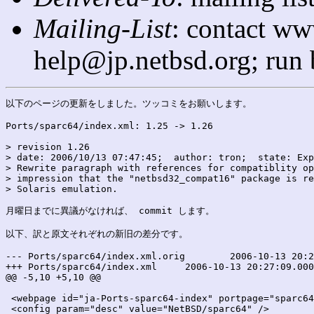
Mailing-List
: contact ww
help@jp.netbsd.org; run
以下のページの更新をしました。ツッコミをお願いします。

Ports/sparc64/index.xml: 1.25 -> 1.26

> revision 1.26

> date: 2006/10/13 07:47:45;  author: tron;  state: Exp
> Rewrite paragraph with references for compatiblity op
> impression that the "netbsd32_compat16" package is re
> Solaris emulation.

月曜日までに異議がなければ、 commit します。

以下、訳と原文それぞれの新旧の差分です。

--- Ports/sparc64/index.xml.orig	2006-10-13 20:27:09.000000000 +0900

+++ Ports/sparc64/index.xml	2006-10-13 20:27:09.000000000 +0900

@@ -5,10 +5,10 @@

 <webpage id="ja-Ports-sparc64-index" portpage="sparc64
 <config param="desc" value="NetBSD/sparc64" />
