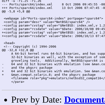
diff -u -r1.25 -r1.26

--- Ports/sparc64/index.xml	8 Oct 2006 09:45:55 -0000	1.25

+++ Ports/sparc64/index.xml	13 Oct 2006 07:47:45 -0000	1.26

@@ -5,8 +5,8 @@

 <webpage id="Ports-sparc64-index" portpage="sparc64">

 <config param="desc" value="NetBSD/sparc64" />

-<config param="cvstag" value="$NetBSD: index.xml,v 1.2
-<config param="rcsdate" value="$Date: 2006/10/08 09:45
+<config param="cvstag" value="$NetBSD: index.xml,v 1.2
+<config param="rcsdate" value="$Date: 2006/10/13 07:47
 <head>

 <!-- Copyright (c) 1994-2006

@@ -32,8 +32,8 @@

     A 64-bit kernel runs 64-bit binaries, and has supp
     32-bit binaries as well, with the exception of som
     groveling tools.  Additionally, NetBSD/sparc64 is 
-    64 and 32 bit binaries with emulation (see &man.co
-    and the pkgsrc package 

+    64 and 32 bit binaries with emulation. See &man.co
+    &man.compat.solaris.8; and the pkgsrc package 

     <filename role="pkg">emulators/netbsd32_compat16</
     </para>

Prev by Date:
Documenta