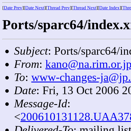
[
Date Prev
][
Date Next
][
Thread Prev
][
Thread Next
][
Date Index
][
Thre
Ports/sparc64/index.x
Subject
: Ports/sparc64/i
From
:
kano@na.rim.or.j
To
:
www-changes-ja@jp
Date
: Fri, 13 Oct 2006 
Message-Id
:
<
200610131128.UAA3785
Delivered-To
: mailing l