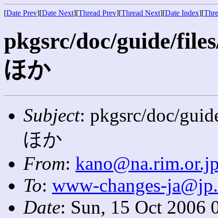
[
Date Prev
][
Date Next
][
Thread Prev
][
Thread Next
][
Date Index
][
Thre
pkgsrc/doc/guide/files
ほか
Subject
: pkgsrc/doc/guide
ほか
From
:
kano@na.rim.or.j
To
:
www-changes-ja@jp
Date
: Sun, 15 Oct 2006 