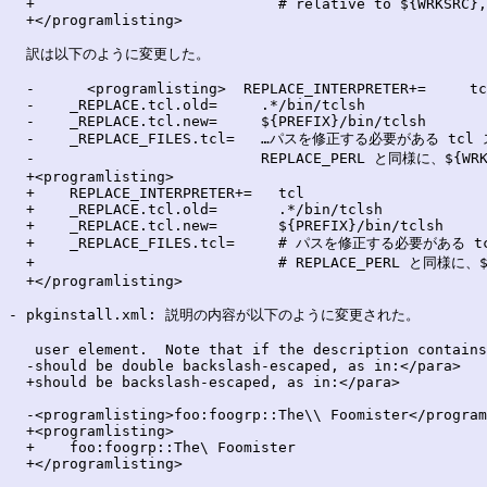
  +                            # relative to ${WRKSRC},
  +</programlisting>

  訳は以下のように変更した。

  -      <programlisting>  REPLACE_INTERPRETER+=     tc
  -    _REPLACE.tcl.old=     .*/bin/tclsh

  -    _REPLACE.tcl.new=     ${PREFIX}/bin/tclsh

  -    _REPLACE_FILES.tcl=   …パスを修正する必要がある t
  -                          REPLACE_PERL と同様に、${
  +<programlisting>

  +    REPLACE_INTERPRETER+=   tcl

  +    _REPLACE.tcl.old=       .*/bin/tclsh

  +    _REPLACE.tcl.new=       ${PREFIX}/bin/tclsh

  +    _REPLACE_FILES.tcl=     # パスを修正する必要がある
  +                            # REPLACE_PERL と同
  +</programlisting>

- pkginstall.xml: 説明の内容が以下のように変更された。

   user element.  Note that if the description contains
  -should be double backslash-escaped, as in:</para>

  +should be backslash-escaped, as in:</para>

  -<programlisting>foo:foogrp::The\\ Foomister</program
  +<programlisting>

  +    foo:foogrp::The\ Foomister

  +</programlisting>
