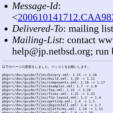
Message-Id
:
<
200610141712.CAA9839
Delivered-To
: mailing l
Mailing-List
: contact ww
help@jp.netbsd.org; run
以下のページの更新をしました。ツッコミをお願いします。

pkgsrc/doc/guide/files/binary.xml: 1.15 -> 1.16

pkgsrc/doc/guide/files/build.xml: 1.10 -> 1.11

pkgsrc/doc/guide/files/components.xml: 1.16 -> 1.17

pkgsrc/doc/guide/files/examples.xml: 1.7 -> 1.8

pkgsrc/doc/guide/files/faq.xml: 1.15 -> 1.16

pkgsrc/doc/guide/files/fixes.xml: 1.31 -> 1.32

pkgsrc/doc/guide/files/ftp-layout.xml: 1.3 -> 1.4

pkgsrc/doc/guide/files/getting.xml: 1.4 -> 1.5

pkgsrc/doc/guide/files/pkginstall.xml: 1.6 -> 1.7

pkgsrc/doc/guide/files/platforms.xml: 1.14 -> 1.15

pkgsrc/doc/guide/files/plist.xml: 1.9 -> 1.10
