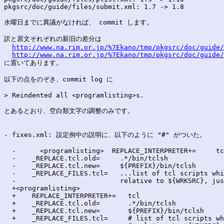
pkgsrc/doc/guide/files/submit.xml: 1.7 -> 1.8

水曜日までに異議がなければ、 commit します。

訳と原文それぞれの新旧の差分は

http://www.na.rim.or.jp/%7Ekano/tmp/pkgsrc/doc/guide/
http://www.na.rim.or.jp/%7Ekano/tmp/pkgsrc/doc/guide/
に置いてあります。

以下の点をのぞき、commit log に

> Reindented all <programlisting>s.

とあるとおり、空白類文字の調整のみです。

- fixes.xml: 設定例中の説明に、以下のように "#" がついた。

  -      <programlisting>  REPLACE_INTERPRETER+=     tc
  -    _REPLACE.tcl.old=     .*/bin/tclsh

  -    _REPLACE.tcl.new=     ${PREFIX}/bin/tclsh

  -    _REPLACE_FILES.tcl=   ...list of tcl scripts whi
  -                          relative to ${WRKSRC}, jus
  +<programlisting>

  +    REPLACE_INTERPRETER+=   tcl

  +    _REPLACE.tcl.old=       .*/bin/tclsh

  +    _REPLACE.tcl.new=       ${PREFIX}/bin/tclsh

  +    _REPLACE_FILES.tcl=     # list of tcl scripts wh