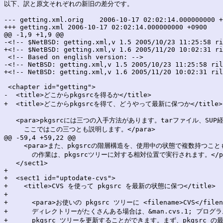
以下、訳と原文それぞれの新旧の差分です。

--- getting.xml.orig	2006-10-17 02:02:14.000000000 +0900

+++ getting.xml	2006-10-17 02:02:14.000000000 +0900

@@ -1,9 +1,9 @@

-<!-- $NetBSD: getting.xml,v 1.5 2005/10/23 11:25:58 ri
+<!-- $NetBSD: getting.xml,v 1.6 2005/11/20 10:02:31 ri
 <!-- Based on english version: -->

-<!-- NetBSD: getting.xml,v 1.5 2005/10/23 11:25:58 ril
+<!-- NetBSD: getting.xml,v 1.6 2005/11/20 10:02:31 ril
 <chapter id="getting">

-  <title>どこからpkgsrcを得るか</title>

+  <title>どこからpkgsrcを得て、どうやって最新に保つか</title>

   <para>pkgsrcには三つの入手方法があります。tarファイル、SUP
     ここではこの三つとも説明します。</para>

@@ -59,4 +59,22 @@

     <para>また、pkgsrcの階層構造を、使用中の状態で複数持つこと
       の作業は、pkgsrcツリーに対する相対位置で実行されます。</pa
   </sect1>

+

+  <sect1 id="uptodate-cvs">

+    <title>CVS を使って pkgsrc を最新の状態に保つ</title>

+

+      <para>お使いの pkgsrc ツリーに <filename>CVS</filena
+      ディレクトリーがたくさんある場合は、&man.cvs.1; プログラ
+      pkgsrc ツリーを更新することができます。まず、pkgsrc 