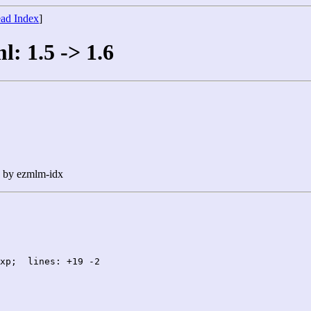
ad Index
]
l: 1.5 -> 1.6
n by ezmlm-idx
xp;  lines: +19 -2
