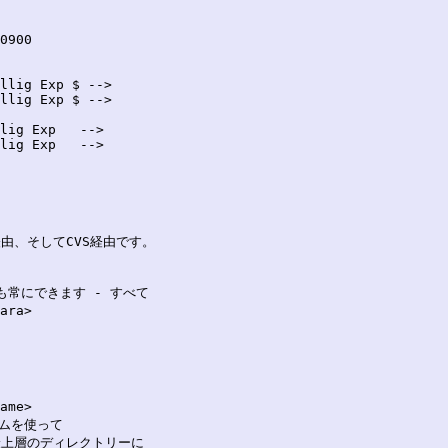
llig Exp $ -->

llig Exp $ -->

lig Exp   -->

lig Exp   -->

経由、そしてCVS経由です。

も常にできます - すべて

ra>

me>

ムを使って

の最上層のディレクトリーに
