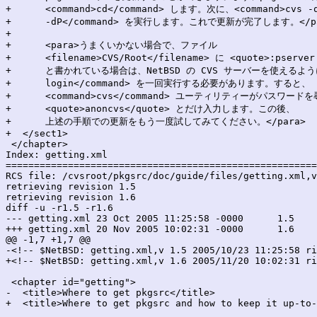
+      <command>cd</command> します。次に、<command>cvs -q 
+      -dP</command> を実行します。これで更新が完了します。</pa
+

+      <para>うまくいかない場合で、ファイル

+      <filename>CVS/Root</filename> に <quote>:pserver:
+      と書かれている場合は、NetBSD の CVS サーバーを使えるようにす
+      login</command> を一回実行する必要があります。すると、

+      <command>cvs</command> ユーティリティーがパスワード
+      <quote>anoncvs</quote> とだけ入力します。この後、

+      上述の手順での更新をもう一度試してみてください。</para>

+  </sect1>

 </chapter>

Index: getting.xml

=======================================================
RCS file: /cvsroot/pkgsrc/doc/guide/files/getting.xml,v

retrieving revision 1.5

retrieving revision 1.6

diff -u -r1.5 -r1.6

--- getting.xml	23 Oct 2005 11:25:58 -0000	1.5

+++ getting.xml	20 Nov 2005 10:02:31 -0000	1.6

@@ -1,7 +1,7 @@

-<!-- $NetBSD: getting.xml,v 1.5 2005/10/23 11:25:58 ri
+<!-- $NetBSD: getting.xml,v 1.6 2005/11/20 10:02:31 ri
 <chapter id="getting">

-  <title>Where to get pkgsrc</title>

+  <title>Where to get pkgsrc and how to keep it up-to-