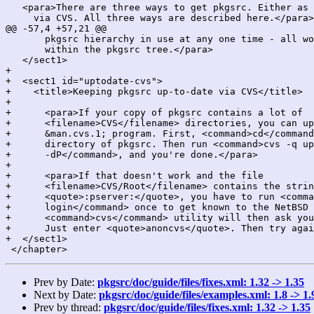
   <para>There are three ways to get pkgsrc. Either as 
     via CVS. All three ways are described here.</para>

@@ -57,4 +57,21 @@

       pkgsrc hierarchy in use at any one time - all wo
       within the pkgsrc tree.</para>

   </sect1>

+

+  <sect1 id="uptodate-cvs">

+    <title>Keeping pkgsrc up-to-date via CVS</title>

+

+      <para>If your copy of pkgsrc contains a lot of

+      <filename>CVS</filename> directories, you can up
+      &man.cvs.1; program. First, <command>cd</command
+      directory of pkgsrc. Then run <command>cvs -q up
+      -dP</command>, and you're done.</para>

+

+      <para>If that doesn't work and the file

+      <filename>CVS/Root</filename> contains the strin
+      <quote>:pserver:</quote>, you have to run <comma
+      login</command> once to get known to the NetBSD 
+      <command>cvs</command> utility will then ask you
+      Just enter <quote>anoncvs</quote>. Then try agai
+  </sect1>

Prev by Date:
pkgsrc/doc/guide/files/fixes.xml: 1.32 -> 1.35
Next by Date:
pkgsrc/doc/guide/files/examples.xml: 1.8 -> 1.
Prev by thread:
pkgsrc/doc/guide/files/fixes.xml: 1.32 -> 1.35