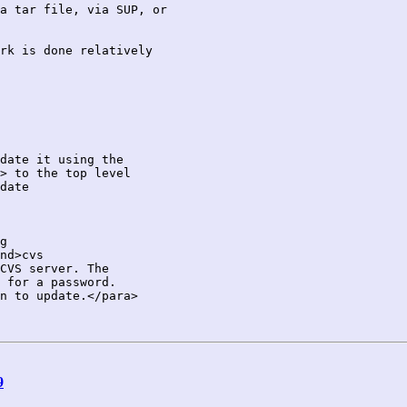
a tar file, via SUP, or

rk is done relatively

date it using the

> to the top level

date

g

nd>cvs

CVS server. The

 for a password.

n to update.</para>

9