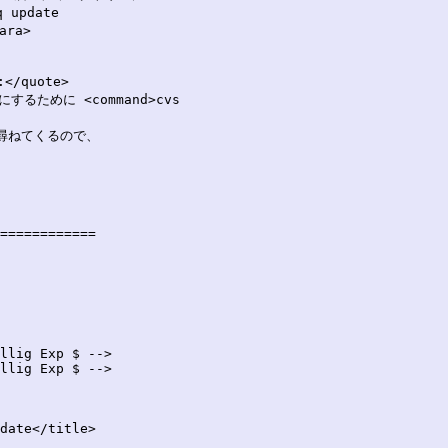
update

ra>

</quote>

るために <command>cvs

を尋ねてくるので、

============

llig Exp $ -->

llig Exp $ -->

date</title>
