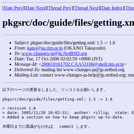
[
Date Prev
][
Date Next
][
Thread Prev
][
Thread Next
][
Date Index
][
Thre
pkgsrc/doc/guide/files/getting.xm
Subject
: pkgsrc/doc/guide/files/getting.xml: 1.5 -> 1.6
From
:
kano@na.rim.or.jp
(OKANO Takayoshi)
To
:
www-changes-ja@jp.NetBSD.org
Date
: Tue, 17 Oct 2006 02:02:59 +0900 (JST)
Message-Id
: <
200610161702.CAA53106@shell.rim.or.jp
>
Delivered-To
: mailing list www-changes-ja@jp.netbsd.org
Mailing-List
: contact www-changes-ja-help@jp.netbsd.org; ru
以下のページの更新をしました。ツッコミをお願いします。

pkgsrc/doc/guide/files/getting.xml: 1.5 -> 1.6

> revision 1.6

> date: 2005/11/20 10:02:31;  author: rillig;  state: E
> Added a section on how to keep pkgsrc up-to-date.

木曜日までに異議がなければ、 commit します。
