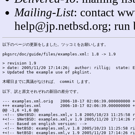
Mailing-List
: contact ww
help@jp.netbsd.org; run
以下のページの更新をしました。ツッコミをお願いします。

pkgsrc/doc/guide/files/examples.xml: 1.8 -> 1.9

> revision 1.9

> date: 2005/11/20 17:14:26;  author: rillig;  state: E
> Updated the example use of pkglint.

木曜日までに異議がなければ、 commit します。

以下、訳と原文それぞれの新旧の差分です。

--- examples.xml.orig	2006-10-17 02:06:39.000000000 +0900

+++ examples.xml	2006-10-17 02:06:39.000000000 +0900

@@ -1,6 +1,6 @@

-<!-- $NetBSD: examples.xml,v 1.8 2005/10/23 11:25:58 r
+<!-- $NetBSD: examples.xml,v 1.9 2005/11/20 17:14:26 r
 <!-- Based on english version: -->

-<!-- NetBSD: examples.xml,v 1.8 2005/10/23 11:25:58 ri
+<!-- NetBSD: examples.xml,v 1.9 2005/11/20 17:14:26 ri