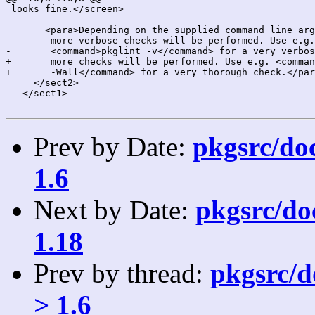
 looks fine.</screen>

       <para>Depending on the supplied command line arg
-	more verbose checks will be performed. Use e.g.

-	<command>pkglint -v</command> for a very verbose check.</para>

+	more checks will be performed. Use e.g. <command>pkglint -Call

+	-Wall</command> for a very thorough check.</para>

     </sect2>

   </sect1>

Prev by Date:
pkgsrc/doc
1.6
Next by Date:
pkgsrc/doc
1.18
Prev by thread:
pkgsrc/do
> 1.6