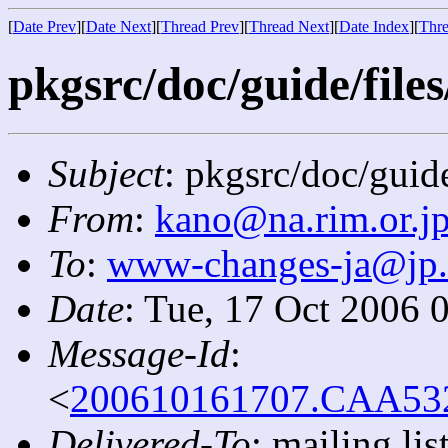
[
Date Prev
][
Date Next
][
Thread Prev
][
Thread Next
][
Date Index
][
Thre
pkgsrc/doc/guide/files
Subject
: pkgsrc/doc/guid
From
:
kano@na.rim.or.j
To
:
www-changes-ja@jp
Date
: Tue, 17 Oct 2006 
Message-Id
:
<
200610161707.CAA5329
Delivered-To
: mailing l