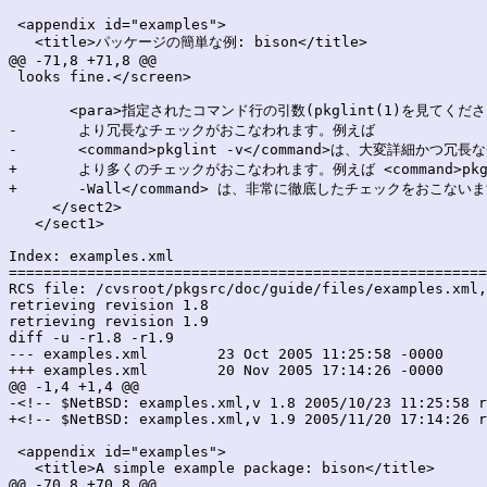
 <appendix id="examples">

   <title>パッケージの簡単な例: bison</title>

@@ -71,8 +71,8 @@

 looks fine.</screen>

       <para>指定されたコマンド行の引数(pkglint(1)を見てくだ
-	より冗長なチェックがおこなわれます。例えば

-	<command>pkglint -v</command>は、大変詳細かつ冗長なチェックをおこないます。</para>

+	より多くのチェックがおこなわれます。例えば <command>pkglint -Call

+	-Wall</command> は、非常に徹底したチェックをおこないます。</para>

     </sect2>

   </sect1>

Index: examples.xml

=======================================================
RCS file: /cvsroot/pkgsrc/doc/guide/files/examples.xml,
retrieving revision 1.8

retrieving revision 1.9

diff -u -r1.8 -r1.9

--- examples.xml	23 Oct 2005 11:25:58 -0000	1.8

+++ examples.xml	20 Nov 2005 17:14:26 -0000	1.9

@@ -1,4 +1,4 @@

-<!-- $NetBSD: examples.xml,v 1.8 2005/10/23 11:25:58 r
+<!-- $NetBSD: examples.xml,v 1.9 2005/11/20 17:14:26 r
 <appendix id="examples">

   <title>A simple example package: bison</title>

@@ -70,8 +70,8 @@
