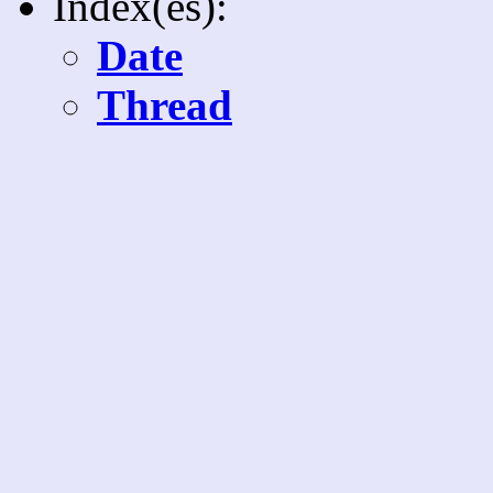
Index(es):
Date
Thread