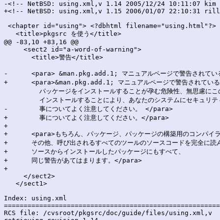
-<!-- NetBSD: using.xml,v 1.14 2005/12/24 10:11:07 kim 
+<!-- NetBSD: using.xml,v 1.15 2006/01/07 22:10:31 rill
 <chapter id="using"> <?dbhtml filename="using.html"?>

   <title>pkgsrc を使う</title>

@@ -83,10 +83,16 @@

     <sect2 id="a-word-of-warning">

       <title>警告</title>

-      <para> &man.pkg.add.1; マニュアルページで警告
+      <para>&man.pkg.add.1; マニュアルページで警告さ
         パッケージをインストールすることが孕む危険性、無思慮にこ
         インストールすることにより、あなたのシステムにセキュリテ
-        事についてよく注意してください。 </para>

+        事についてよく注意してください。</para>

+

+      <para>もちろん、パッケージ、パッケージの構築用のコンパイラ
+      その他、呼び出されるすべてのツールのソースコードを完全に読
+      ソースからインストールしたパッケージにもすべて、

+      同じ警告があてはまります。</para>

+

     </sect2>

   </sect1>

Index: using.xml

=======================================================
RCS file: /cvsroot/pkgsrc/doc/guide/files/using.xml,v
