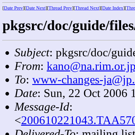
[
Date Prev
][
Date Next
][
Thread Prev
][
Thread Next
][
Date Index
][
Thre
pkgsrc/doc/guide/files
Subject
: pkgsrc/doc/guide
From
:
kano@na.rim.or.j
To
:
www-changes-ja@jp
Date
: Sun, 22 Oct 2006 
Message-Id
:
<
200610221043.TAA5707
Delivered-To
: mailing l