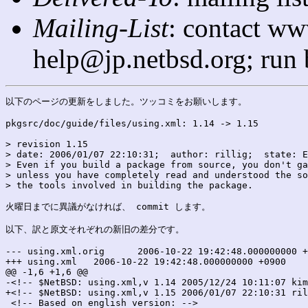
Mailing-List
: contact ww
help@jp.netbsd.org; run
以下のページの更新をしました。ツッコミをお願いします。

pkgsrc/doc/guide/files/using.xml: 1.14 -> 1.15

> revision 1.15

> date: 2006/01/07 22:10:31;  author: rillig;  state: E
> Even if you build a package from source, you don't ga
> unless you have completely read and understood the so
> the tools involved in building the package.

火曜日までに異議がなければ、 commit します。

以下、訳と原文それぞれの新旧の差分です。

--- using.xml.orig	2006-10-22 19:42:48.000000000 +0900

+++ using.xml	2006-10-22 19:42:48.000000000 +0900

@@ -1,6 +1,6 @@

-<!-- $NetBSD: using.xml,v 1.14 2005/12/24 10:11:07 kim
+<!-- $NetBSD: using.xml,v 1.15 2006/01/07 22:10:31 ril
 <!-- Based on english version: -->
